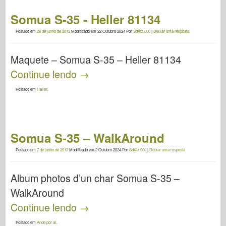
Somua S-35 - Heller 81134
Postado em
26 de junho de 2012
Modificado em
22 Outubro 2024
Por
SdKfz.000
|
Deixar uma resposta
Maquete – Somua S-35 – Heller 81134
Continue lendo
→
Postado em
Heller
.
Somua S-35 – WalkAround
Postado em
7 de junho de 2012
Modificado em
2 Outubro 2024
Por
SdKfz.000
|
Deixar uma resposta
Album photos d’un char Somua S-35 –
WalkAround
Continue lendo
→
Postado em
Ande por aí
.