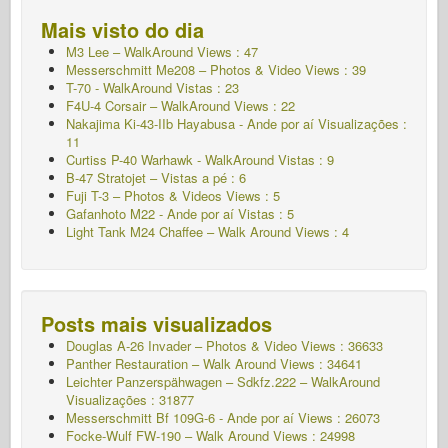
Mais visto do dia
M3 Lee – WalkAround Views : 47
Messerschmitt Me208 – Photos & Video Views : 39
T-70 - WalkAround
Vistas : 23
F4U-4 Corsair – WalkAround Views : 22
Nakajima Ki-43-IIb Hayabusa - Ande por aí
Visualizações :
11
Curtiss P-40 Warhawk - WalkAround
Vistas : 9
B-47 Stratojet – Vistas a pé : 6
Fuji T-3 – Photos & Videos Views : 5
Gafanhoto M22 - Ande por aí
Vistas : 5
Light Tank M24 Chaffee – Walk Around Views : 4
Posts mais visualizados
Douglas A-26 Invader – Photos & Video Views : 36633
Panther Restauration – Walk Around Views : 34641
Leichter Panzerspähwagen – Sdkfz.222 – WalkAround
Visualizações : 31877
Messerschmitt Bf 109G-6 - Ande por aí
Views : 26073
Focke-Wulf FW-190 – Walk Around Views : 24998