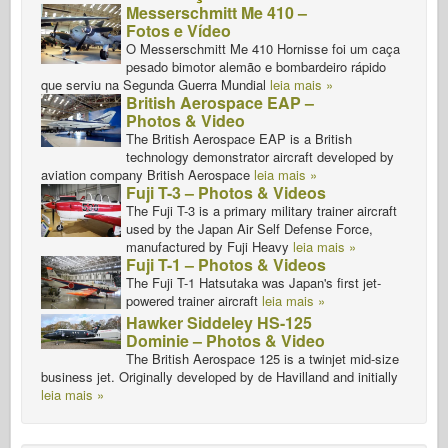
Messerschmitt Me 410 –
Fotos e Vídeo
O Messerschmitt Me 410 Hornisse foi um caça
pesado bimotor alemão e bombardeiro rápido
que serviu na Segunda Guerra Mundial
leia mais »
British Aerospace EAP –
Photos & Video
The British Aerospace EAP is a British
technology demonstrator aircraft developed by
aviation company British Aerospace
leia mais »
Fuji T-3 – Photos & Videos
The Fuji T-3 is a primary military trainer aircraft
used by the Japan Air Self Defense Force,
manufactured by Fuji Heavy
leia mais »
Fuji T-1 – Photos & Videos
The Fuji T-1 Hatsutaka was Japan's first jet-
powered trainer aircraft
leia mais »
Hawker Siddeley HS-125
Dominie – Photos & Video
The British Aerospace 125 is a twinjet mid-size
business jet. Originally developed by de Havilland and initially
leia mais »