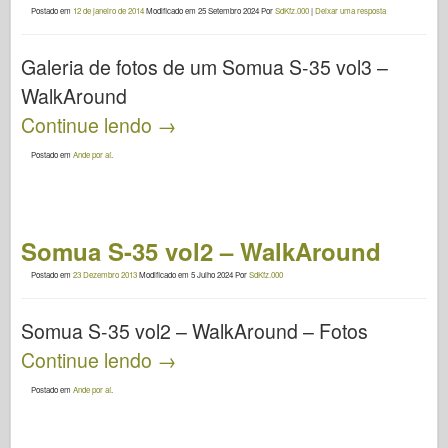
Postado em
12 de janeiro de 2014
Modificado em
25 Setembro 2024
Por
SdKfz.000
|
Deixar uma resposta
Galeria de fotos de um Somua S-35 vol3 –
WalkAround
Continue lendo
→
Postado em
Ande por aí
.
Somua S-35 vol2 – WalkAround
Postado em
23 Dezembro 2013
Modificado em
5 Julho 2024
Por
SdKfz.000
Somua S-35 vol2 – WalkAround – Fotos
Continue lendo
→
Postado em
Ande por aí
.