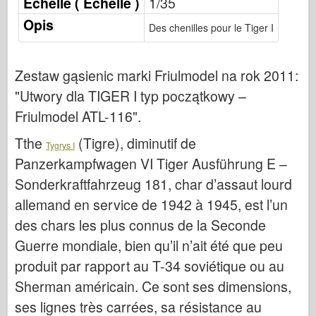
Echelle ( Echelle )
1/35
Sygnał eskadry
Opis
Des chenilles pour le Tiger I
Tankpower
Ciężarówki & Czołgi
Zestaw gąsienic marki Friulmodel na rok 2011:
Waffen-Arsenał
"Utwory dla TIGER I typ początkowy –
Wydawnictwo Militaria
Friulmodel ATL-116"
.
Maquettes
Tthe
(Tigre), diminutif de
Akademii
Tygrys I
Panzerkampfwagen VI Tiger Ausführung E –
Modele asów
Sonderkraftfahrzeug 181, char d’assaut lourd
Klub AFV
allemand en service de 1942 à 1945, est l’un
Airfix
des chars les plus connus de la Seconde
Siły Powietrzne
Guerre mondiale, bien qu’il n’ait été que peu
AZ Model
produit par rapport au T-34 soviétique ou au
Czarny pies
Sherman américain. Ce sont ses dimensions,
Bronco
ses lignes très carrées, sa résistance au