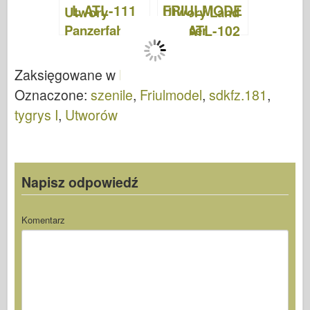
Utwory
Utwory Land
Panzerfahre –
Wasser
FRIULMODE
Schlepper –
L ATL-111
FRIULMODE
Zaksięgowane w
Friulmodel
.
L – ATL-102
Oznaczone:
szenile
,
Friulmodel
,
sdkfz.181
,
tygrys I
,
Utworów
Napisz odpowiedź
Komentarz