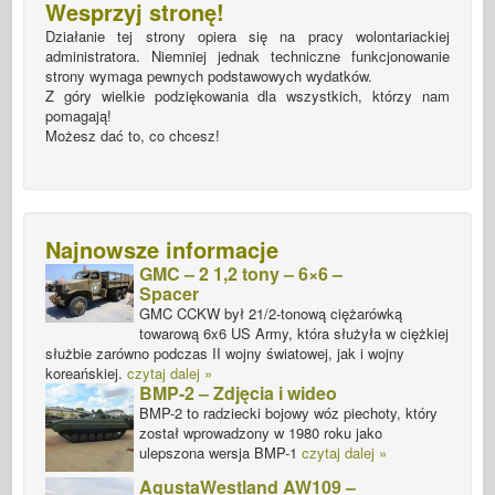
Wesprzyj stronę!
Działanie tej strony opiera się na pracy wolontariackiej
administratora. Niemniej jednak techniczne funkcjonowanie
strony wymaga pewnych podstawowych wydatków.
Z góry wielkie podziękowania dla wszystkich, którzy nam
pomagają!
Możesz dać to, co chcesz!
Najnowsze informacje
GMC – 2 1,2 tony – 6×6 –
Spacer
GMC CCKW był 21/2-tonową ciężarówką
towarową 6x6 US Army, która służyła w ciężkiej
służbie zarówno podczas II wojny światowej, jak i wojny
koreańskiej.
czytaj dalej »
BMP-2 – Zdjęcia i wideo
BMP-2 to radziecki bojowy wóz piechoty, który
został wprowadzony w 1980 roku jako
ulepszona wersja BMP-1
czytaj dalej »
AgustaWestland AW109 –