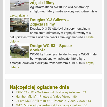
zdjęcia i filmy
AgustaWestland AW109 to wszechstronny
śmigłowiec, który może wykonywać różne misje
czytaj dalej »
Douglas X-3 Stiletto –
Zdjęcia i filmy
Douglas X-3 Stiletto był eksperymentalnym
samolotem odrzutowym zaprojektowanym w
celu przetestowania wykonalności smukłego kadłuba i
czytaj
dalej »
Dodge WC-53 – Spacer
dookoła
WC-53 był praktycznie identyczny z WC-54, ale
był wyposażony w nadwozie, które było
zmodyfikowanym cywilnym transporterem z 1939 roku
czytaj
dalej »
Najczęściej oglądane dnia
ISU-152 vol2 – WalkAround
Liczba wyświetleń : 63
Humber Mk IV – Photos & Video Views : 50
21 cm MORSER m10-16 – Photos & Video Views : 44
M47 Patton – SpacerAround
Liczba wyświetleń : 38