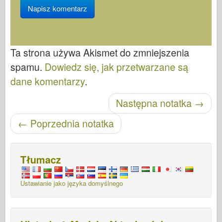
Ta strona używa Akismet do zmniejszenia
spamu.
Dowiedz się, jak przetwarzane są
dane komentarzy
.
Nawigacja po wpisach
Następna notatka
→
←
Poprzednia notatka
Tłumacz
Ustawianie jako języka domyślnego