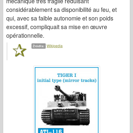
mécanique très fragile réduisant
Legendy
considérablement sa disponibilité au feu, et
Meng Model
qui, avec sa faible autonomie et son poids
Tamiya
excessif, compliquait sa mise en œuvre
Tristar
opérationnelle.
Trębacz
Wikipedia
Źródła:
Zvezda
Albumy-Zdjęcia
Spacer
Książki
Dvd
Kontakt
dziennik le
Zestawy