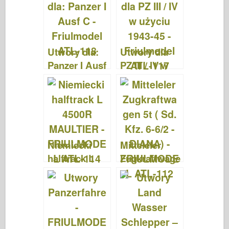
FRIULMODE
ATL-119
L ATL-110
Utwory dla:
Utwory dla
Panzer I Ausf
PZ III / IV w
C –
użyciu 1943-
Friulmodel
45 –
ATL-118
Friulmodel
ATL-117
Niemiecki
Mitteleler
halftrack L
Zugkraftwage
4500R
n 5t ( Sd. Kfz.
MAULTIER –
6-6/2 –
FRIULMODE
DIANA) –
L ATL-114
FRIULMODE
L ATL-112