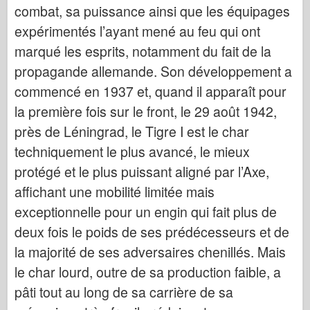
combat, sa puissance ainsi que les équipages
Cyber-Hobby
expérimentés l’ayant mené au feu qui ont
Dnepromodel ( Dnepromodel )
marqué les esprits, notamment du fait de la
Dragon
propagande allemande. Son développement a
Eduard
commencé en 1937 et, quand il apparaît pour
E.T. Model
la première fois sur le front, le 29 août 1942,
Drobne formy
près de Léningrad, le Tigre I est le char
Siły Waleczności
techniquement le plus avancé, le mieux
Friulmodel
protégé et le plus puissant aligné par l’Axe,
Hasegawa
affichant une mobilité limitée mais
Heller
exceptionnelle pour un engin qui fait plus de
deux fois le poids de ses prédécesseurs et de
HobbyBoss ( HobbyBoss )
la majorité de ses adversaires chenillés. Mais
Modele IBG
le char lourd, outre de sa production faible, a
Icm
pâti tout au long de sa carrière de sa
Italeri