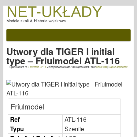
NET-UKŁADY
Modele skali & Historia wojskowa
Dokumentacji
Po bitwie
Utwory dla TIGER I initial
Broń AFV
type – Friulmodel ATL-116
Osia Sojusznicza
Opublikowano na
6 września 2011 r.
Zmodyfikowano
środa, 18 listopada 2024
Przez
SdKfz.000
|
Napisz odpowiedź
Armor PhotoGallery
Pancerz w profilu
Concord
Nakrętki i śruby
Friulmodel
Nowy Vanguard
Ref
ATL-116
Modelowanie Osprey
Typu
Szenile
Wydawnictwo Osprey