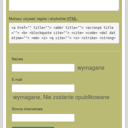
Możesz używać tagów i atrybutów
HTML
:
<a href="" title=""> <abbr title=""> <acronym title
=""> <b> <blockquote cite=""> <cite> <code> <del dat
etime=""> <em> <i> <q cite=""> <s> <strike> <strong>
Nazwa
wymagane
E-mail
wymagane
, Nie zostanie opublikowane
Strona internetowa