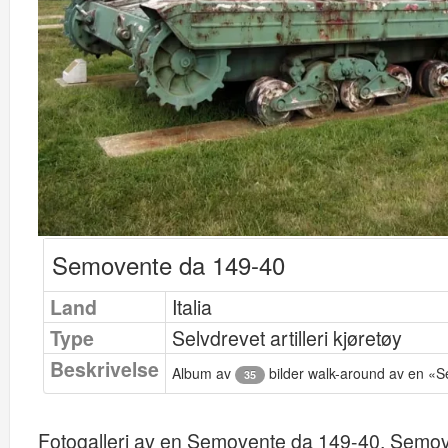
Semovente da 149-40
Land
Italia
Type
Selvdrevet artilleri kjøretøy
Beskrivelse
Album av
bilder walk-around av en «
35
Fotogalleri av en Semovente da 149-40, Semove