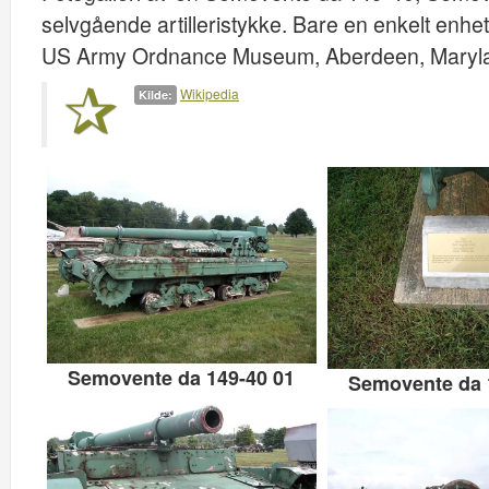
selvgående artilleristykke. Bare en enkelt enhet b
US Army Ordnance Museum, Aberdeen, Maryla
Wikipedia
Kilde:
Semovente da 149-40 01
Semovente da 