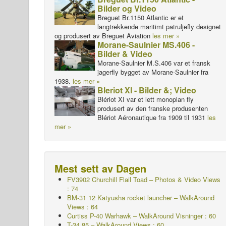
Bilder og Video
Breguet Br.1150 Atlantic er et
langtrekkende maritimt patruljefly designet
og produsert av Breguet Aviation
les mer »
Morane-Saulnier MS.406 -
Bilder & Video
Morane-Saulnier M.S.406 var et fransk
jagerfly bygget av Morane-Saulnier fra
1938.
les mer »
Bleriot XI - Bilder &; Video
Blériot XI var et lett monoplan fly
produsert av den franske produsenten
Blériot Aéronautique fra 1909 til 1931
les
mer »
Mest sett av Dagen
FV3902 Churchill Flail Toad – Photos & Video Views
: 74
BM-31 12 Katyusha rocket launcher – WalkAround
Views : 64
Curtiss P-40 Warhawk – WalkAround Visninger : 60
T-34 85 – WalkAround Views : 60