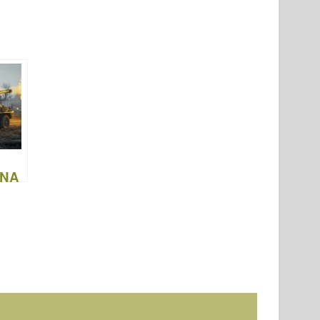
ANA
g