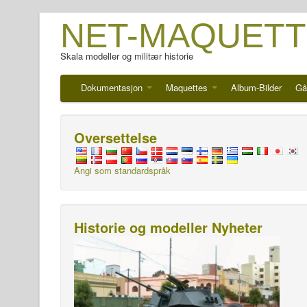
NET-MAQUETT
Skala modeller og militær historie
Dokumentasjon
Maquettes
Album-Bilder
Gå
Oversettelse
Angi som standardspråk
Historie og modeller Nyheter