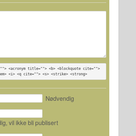
""> <acronym title=""> <b> <blockquote cite=""> 
<em> <i> <q cite=""> <s> <strike> <strong>
Nødvendig
ig
, vil ikke bli publisert