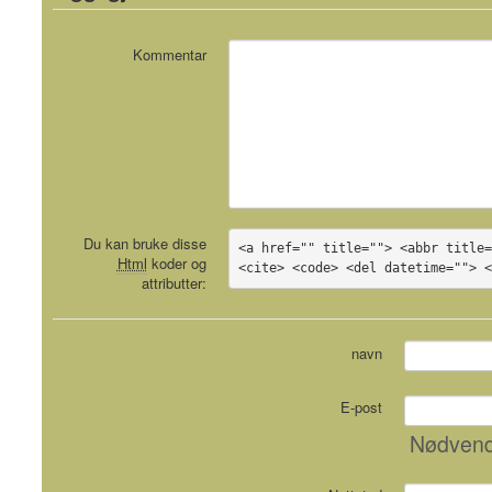
Kommentar
Du kan bruke disse
<a href="" title=""> <abbr title=
Html
koder og
<cite> <code> <del datetime=""> 
attributter:
navn
E-post
Nødvend