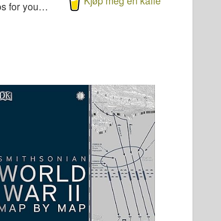
Kjøp meg en kaffe
os for you…