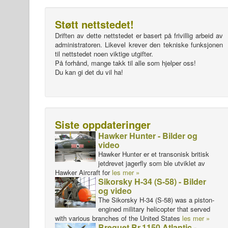
Støtt nettstedet!
Driften av dette nettstedet er basert på frivillig arbeid av
administratoren. Likevel krever den tekniske funksjonen
til nettstedet noen viktige utgifter.
På forhånd, mange takk til alle som hjelper oss!
Du kan gi det du vil ha!
Siste oppdateringer
Hawker Hunter - Bilder og
video
Hawker Hunter er et transonisk britisk
jetdrevet jagerfly som ble utviklet av
Hawker Aircraft for
les mer »
Sikorsky H-34 (S-58) - Bilder
og video
The Sikorsky H-34 (S-58) was a piston-
engined military helicopter that served
with various branches of the United States
les mer »
Breguet Br.1150 Atlantic -