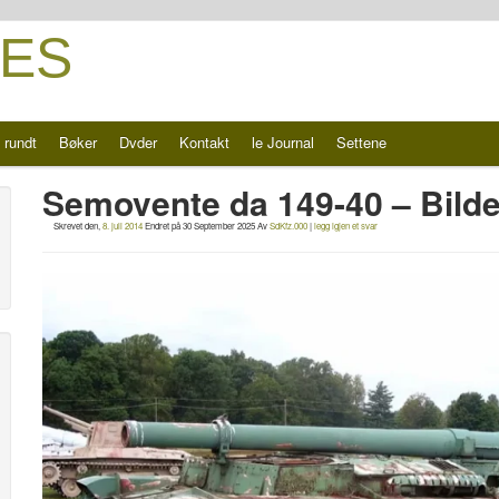
ES
 rundt
Bøker
Dvder
Kontakt
le Journal
Settene
Semovente da 149-40 – Bilde
Skrevet den,
8. juli 2014
Endret på
30 September 2025
Av
SdKfz.000
|
legg igjen et svar