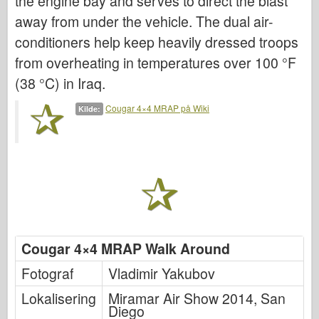
the engine bay and serves to direct the blast
Italeri
away from under the vehicle. The dual air-
Legenden
conditioners help keep heavily dressed troops
Meng Modell
from overheating in temperatures over 100 °F
Tamiya
(38 °C) in Iraq.
Tristar
Cougar 4×4 MRAP på Wiki
Kilde:
Trompetist
Zvezda
Album-Bilder
Gå rundt
Bøker
Dvder
Cougar 4×4 MRAP Walk Around
Kontakt
Fotograf
Vladimir Yakubov
le Journal
Lokalisering
Miramar Air Show 2014, San
Settene
Diego