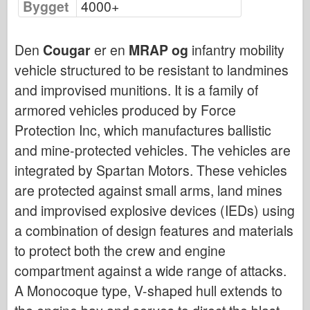
Bygget
4000+
Bronco
Cyber-Hobby
Den
Cougar
er en
MRAP og
infantry mobility
Dnepromodel
vehicle structured to be resistant to landmines
Dragon
and improvised munitions. It is a family of
Eduard
armored vehicles produced by Force
E.T. Modell
Protection Inc, which manufactures ballistic
Fine former
and mine-protected vehicles. The vehicles are
Styrker av Tapperhet
integrated by Spartan Motors. These vehicles
FriulModel
are protected against small arms, land mines
Hasegawa
and improvised explosive devices (IEDs) using
a combination of design features and materials
Heller (andre)
to protect both the crew and engine
HobbyBoss
compartment against a wide range of attacks.
IBG-modeller
A Monocoque type, V-shaped hull extends to
Icm