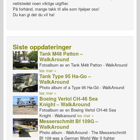
nettstedet noen viktige utgifter.
På forhånd, mange takk til alle som hjelper oss!
Du kan gi det du vil ha!
Siste oppdateringer
Tank M48 Patton –
WalkAround
Fotoalbum av en Tank M48 Patton - WalkAround
les mer »
Tank Type 95 Ha-Go –
WalkAround
Photo album of a Type 95 Ha-Gō - WalkAround
les mer »
Boeing Vertol CH-46 Sea
Knight – WalkAround
Fotoalbum av en Boeing Vertol CH-46 Sea
Knight - Walkaround
les mer »
Messerschmitt Bf 109G –
WalkAround
Photo album - WalkAround - The Messerschmitt
Bf 109 was a German World War II fighter