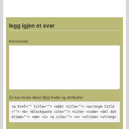
legg igjen et svar
Kommentar
Du kan bruke disse
Html
koder og attributter:
<a href="" title=""> <abbr title=""> <acronym title
=""> <b> <blockquote cite=""> <cite> <code> <del dat
etime=""> <em> <i> <q cite=""> <s> <strike> <strong>