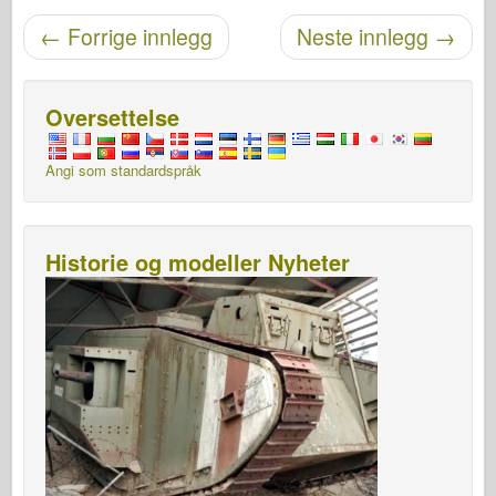
Etter navigasjon
←
Forrige innlegg
Neste innlegg
→
Oversettelse
Angi som standardspråk
Historie og modeller Nyheter