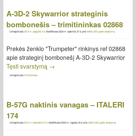
A-3D-2 Skywarrior strateginis
bombonešis – trimitininkas 02868
Užregistruota
2013 m. gegužės 4 d.
Modifikuota
2024 m. lapkričio 27 d.
prie
SdKfz.000
|
palik atsakymą
Prekės ženklo "Trumpeter" rinkinys ref 02868
apie strateginį bombonešį A-3D-2 Skywarrior
Tęsti svarstymą
→
Užregistruota
Trimitininkas
.
B-57G naktinis vanagas – ITALERI
174
Užregistruota
2013 m. balandžio 27 d.
Modifikuota
2024 m. rugsėjo 24 d.
prie
SdKfz.000
|
palik atsakymą