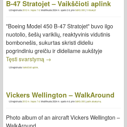
B-47 Stratojet – Vaikščioti aplink
Užregistruota
2012 m. liepos 7 d.
Modifikuota
2024 m. spalio 2 d.
prie
SdKfz.000
|
1
Atsakyti
"Boeing Model 450 B-47 Stratojet" buvo ilgo
nuotolio, šešių variklių, reaktyvinis vidutinis
bombonešis, sukurtas skristi dideliu
pogrindiniu greičiu ir dideliame aukštyje
Tęsti svarstymą
→
Užregistruota
Vaikščioti aplink
.
Vickers Wellington – WalkAround
Užregistruota
2012 m. liepos 7 d.
Modifikuota
2024 m. spalio 4 d.
prie
SdKfz.000
|
palik atsakymą
Photo album of an aircraft Vickers Wellington –
WalkAround