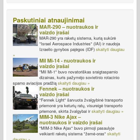
Paskutiniai atnaujinimai
MAR-290 – nuotraukos ir
vaizdo įrašai
MAR-290 yra raketų sistema, kurią sukūrė
"Israel Aerospace Industries" (IAI) ir naudoja
Izraelio gynybos pajėgos (IDF)
skaityti daugiau
»
Mil Mi-14 - nuotraukos ir
vaizdo įrašai
"Mil Mi-1" buvo novatoriškas sraigtasparnio
dizainas, kuris pažymėjo sovietinio rotacinio
sparno aviacijos pradžią
skaityti daugiau »
Fennek – nuotraukos ir
vaizdo įrašai
"Fennek Light" šarvuota žvalgybinė transporto
priemonė yra keturių ratų, visureigė transporto
priemonė, skirta žvalgybai ir
skaityti daugiau »
MIM-3 Nike Ajax –
nuotraukos ir vaizdo įrašai
"MIM-3 Nike Ajax" buvo pirmoji pasaulyje
veikianti raketų sistema "žemė-oras"
skaityti
daugiau »