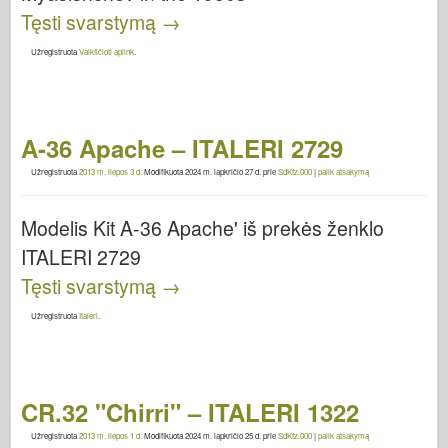
Tęsti svarstymą
→
Užregistruota
Vaikščioti aplink
.
A-36 Apache – ITALERI 2729
Užregistruota
2013 m. liepos 3 d.
Modifikuota
2024 m. lapkričio 27 d.
prie
SdKfz.000
|
palik atsakymą
Modelis Kit A-36 Apache' iš prekės ženklo
ITALERI 2729
Tęsti svarstymą
→
Užregistruota
Italeri
.
CR.32 "Chirri" – ITALERI 1322
Užregistruota
2013 m. liepos 1 d.
Modifikuota
2024 m. lapkričio 25 d.
prie
SdKfz.000
|
palik atsakymą