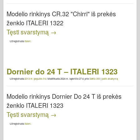
Modelio rinkinys CR.32 "Chirri" iš prekės
ženklo ITALERI 1322
Tęsti svarstymą
→
Užregistruota
Italeri
.
Dornier do 24 T – ITALERI 1323
Užregistruota
2013 m. gegužės 9 d.
Modifikuota
2024 m. lapkričio 27 d.
prie
SdKfz.000
|
palik atsakymą
Modelio rinkinys Dornier Do 24 T iš prekės
ženklo ITALERI 1323
Tęsti svarstymą
→
Užregistruota
Italeri
.