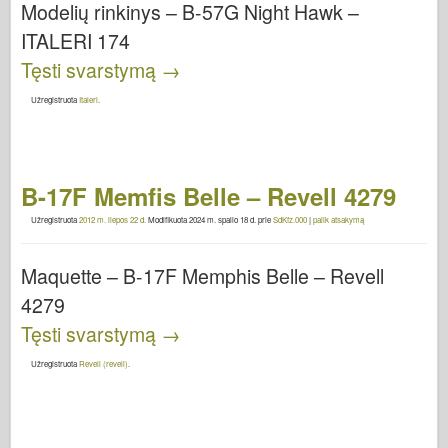
Modelių rinkinys – B-57G Night Hawk –
ITALERI 174
Tęsti svarstymą
→
Užregistruota
Italeri
.
B-17F Memfis Belle – Revell 4279
Užregistruota
2012 m. liepos 22 d.
Modifikuota
2024 m. spalio 18 d.
prie
SdKfz.000
|
palik atsakymą
Maquette – B-17F Memphis Belle – Revell
4279
Tęsti svarstymą
→
Užregistruota
Revell (revell)
.