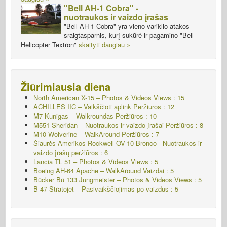
"Bell AH-1 Cobra" -
nuotraukos ir vaizdo įrašas
"Bell AH-1 Cobra" yra vieno variklio atakos
sraigtasparnis, kurį sukūrė ir pagamino "Bell
Helicopter Textron"
skaityti daugiau »
Žiūrimiausia diena
North American X-15 – Photos & Videos Views : 15
ACHILLES IIC – Vaikščioti aplink
Peržiūros : 12
M7 Kunigas – Walkroundas
Peržiūros : 10
M551 Sheridan – Nuotraukos ir vaizdo įrašai Peržiūros : 8
M10 Wolverine – WalkAround
Peržiūros : 7
Šiaurės Amerikos Rockwell OV-10 Bronco - Nuotraukos ir
vaizdo įrašų peržiūros : 6
Lancia TL 51 – Photos & Videos Views : 5
Boeing AH-64 Apache – WalkAround Vaizdai : 5
Bücker Bü 133 Jungmeister – Photos & Videos Views : 5
B-47 Stratojet – Pasivaikščiojimas po vaizdus : 5