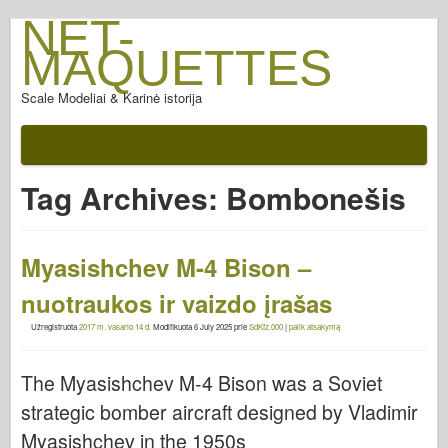
NET-
MAQUETTES
Scale Modeliai & Karinė istorija
Tag Archives:
Bombonešis
Myasishchev M-4 Bison –
nuotraukos ir vaizdo įrašas
Užregistruota
2017 m. vasario 14 d.
Modifikuota
6 July 2025
prie
SdKfz.000
|
palik atsakymą
The Myasishchev M-4 Bison was a Soviet
strategic bomber aircraft designed by Vladimir
Myasishchev in the 1950s