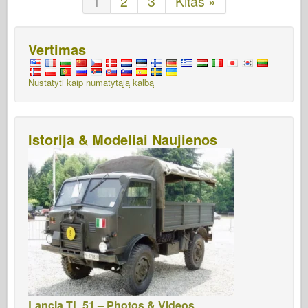
1
2
3
Kitas »
Vertimas
Nustatyti kaip numatytąją kalbą
Istorija & Modeliai Naujienos
Lancia TL 51 – Photos & Videos