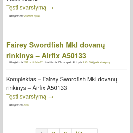
Tęsti svarstymą
→
Užregistruota
Vaikščioti aplink
.
Fairey Swordfish MkI dovanų
rinkinys – Airfix A50133
Užregistruota
2012 m. birželio 27 d.
Modifikuota
2024 m. spalio 21 d.
prie
SdKfz.000
|
palik atsakymą
Komplektas – Fairey Swordfish MkI dovanų
rinkinys – Airfix A50133
Tęsti svarstymą
→
Užregistruota
Airfix
.