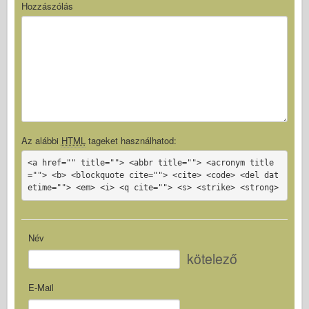
Hozzászólás
Az alábbi
HTML
tageket használhatod:
<a href="" title=""> <abbr title=""> <acronym title
=""> <b> <blockquote cite=""> <cite> <code> <del dat
etime=""> <em> <i> <q cite=""> <s> <strike> <strong>
Név
kötelező
E-Mail