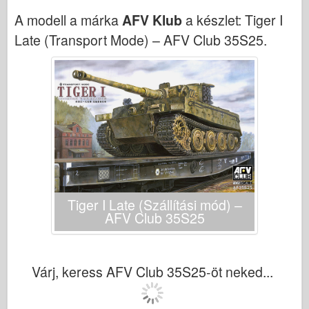
Bronco
A modell a márka
AFV Klub
a készlet:
Tiger I
Cyber-hobbi
Late (Transport Mode) – AFV Club 35S25
.
Dnepromodel között
Sárkány
Eduard
E.T. modell
Finom formák
Vitéz erők
Friulmodel
Tiger I Late (Szállítási mód) –
Hasegawa
AFV Club 35S25
Heller
HobbiBoss
Várj, keress AFV Club 35S25-öt neked...
IBG modellek
Icm