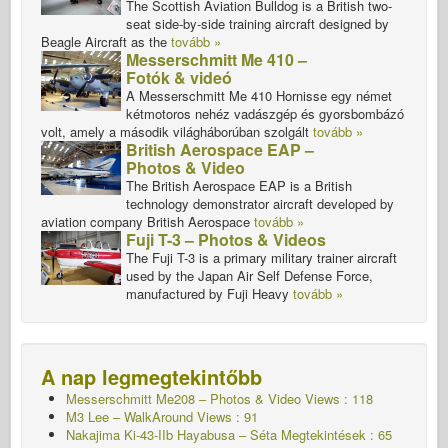
The Scottish Aviation Bulldog is a British two-
seat side-by-side training aircraft designed by
Beagle Aircraft as the
tovább »
Messerschmitt Me 410 –
Fotók & videó
A Messerschmitt Me 410 Hornisse egy német
kétmotoros nehéz vadászgép és gyorsbombázó
volt, amely a második világháborúban szolgált
tovább »
British Aerospace EAP –
Photos & Video
The British Aerospace EAP is a British
technology demonstrator aircraft developed by
aviation company British Aerospace
tovább »
Fuji T-3 – Photos & Videos
The Fuji T-3 is a primary military trainer aircraft
used by the Japan Air Self Defense Force,
manufactured by Fuji Heavy
tovább »
A nap legmegtekintőbb
Messerschmitt Me208 – Photos & Video Views : 118
M3 Lee – WalkAround Views : 91
Nakajima Ki-43-IIb Hayabusa – Séta
Megtekintések : 65