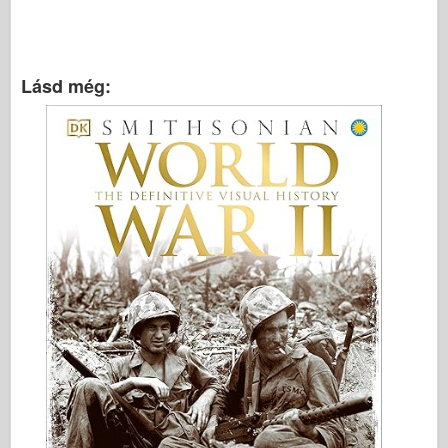
Italeri között
Legenda
Meng modell
Lásd még:
Tamiya
Tristar
Trombitás
Zvezda
Albumok-Fotók
Séta körül
Könyvek
Dvd
Kapcsolat
le Napló
A készletek