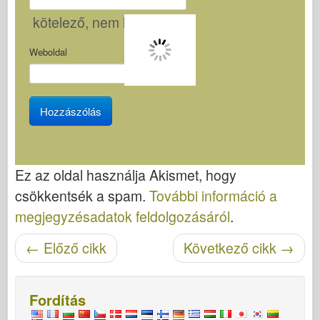
kötelező
, nem lesz látható
Weboldal
Ez az oldal használja Akismet, hogy
csökkentsék a spam.
További információ a
megjegyzésadatok feldolgozásáról
.
Cikk navigáció
←
Előző cikk
Következő cikk
→
Fordítás