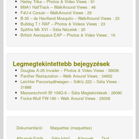
Harley Trike – Photos & Video Views : 61
M9A1 HalfTrack – WalkAround Views : 46
F4U-4 Corsair – WalkAround Views : 29
B-35 – de Havilland Mosquito – WalkAround Views : 23
Bulldog T.1 RAF – Photos & Videos Views : 23
Spitfire Mk XVI – Séta
Nézetek : 20
British Aerospace EAP – Photos & Video Views : 19
Legmegtekintettebb bejegyzések
Douglas A-26 Invader – Photos & Video Views : 36636
Panther Restauration – Walk Around Views : 34652
Leichter Panzerspähwagen – Sdkfz.222 – Séta
Views :
31888
Messerschmitt Bf 109G-6 – Séta
Megtekintések : 26080
Focke-Wulf FW-190 – Walk Around Views : 25008
Dokumentáció
Maquettes (maquettes)
Albumok-Fotók
Séta körül
Könyvek
Dvd