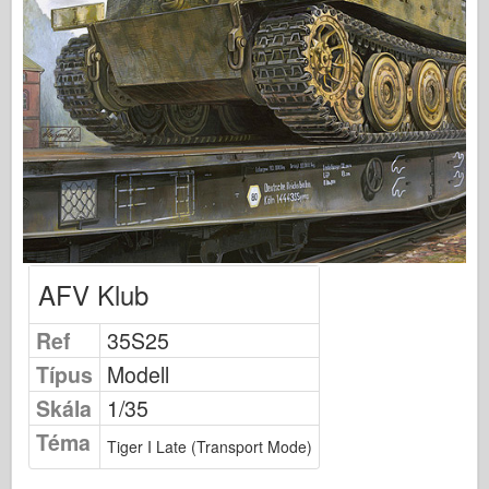
Osprey Kiadó
Század jel
Tankpower
Teherautók & Tartályok
Waffen-Arsenal
Wydawnictwo Militaria
Maquettes (maquettes)
Akadémia
AFV Klub
Ace modellek
AFV Klub
Ref
35S25
Airfix
Típus
Modell
Légierő
Skála
1/35
AZ modell
Téma
Tiger I Late (Transport Mode)
Fekete Kutya