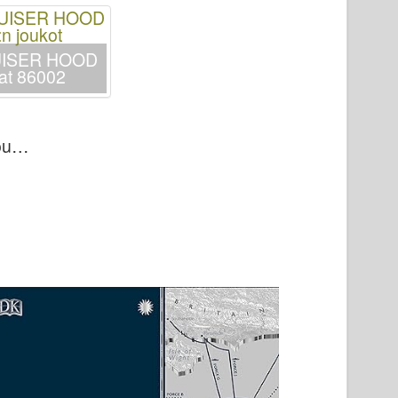
ISER HOOD
mat 86002
you…