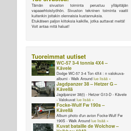
Tämän sivuston toiminta perustuu ylläpitäjän
vapaaehtoistyöhön. Sivuston tekninen toiminta vaatii
kuitenkin joitakin olennaisia kustannuksia.
Etukäteen paljon kiitoksia kaikille, jotka auttavat meitä!
Voit antaa mitä haluat!
Tuoreimmat uutiset
WC-57 3-4 tonnia 4X4 –
Kävele
Dodge WC-57 3-4 Ton 4X4 : n valokuva-
albumi - Walk Around
lue lisää »
Jagdpanzer 38 – Hetzer G –
Kävellä
Jagdpanzer 38(t) - Hetzer G13-D - Kävele
- Valokuvat
lue lisää »
Focke-Wulf Fw 190s –
Kävellä
Album photo d'un avion Focke-Wulf Fw
190S - Walk Around
lue lisää »
Kuvat bataille de Wolchow –