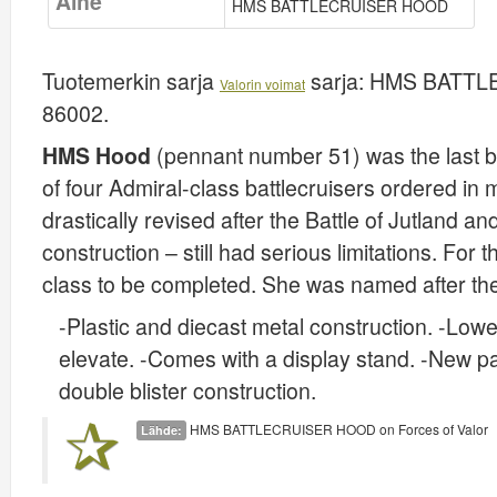
Aihe
HMS BATTLECRUISER HOOD
Tuotemerkin sarja
sarja:
HMS BATTLE
Valorin voimat
86002
.
HMS Hood
(pennant number 51) was the last ba
of four Admiral-class battlecruisers ordered in
drastically revised after the Battle of Jutland 
construction – still had serious limitations. For 
class to be completed. She was named after t
-Plastic and diecast metal construction. -Lower
elevate. -Comes with a display stand. -New pa
double blister construction.
HMS BATTLECRUISER HOOD on Forces of Valor
Lähde: