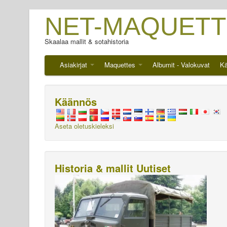
NET-MAQUETT
Skaalaa mallit & sotahistoria
Asiakirjat
Maquettes
Albumit - Valokuvat
Kä
Käännös
Aseta oletuskieleksi
Historia & mallit Uutiset