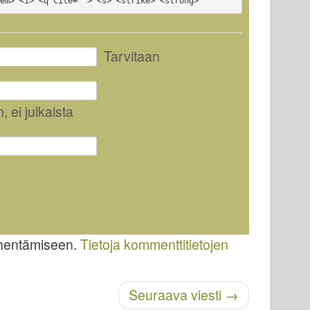
<em> <i> <q cite=""> <s> <strike> <strong>
Tarvitaan
n
, ei julkaista
ähentämiseen.
Tietoja kommenttitietojen
Seuraava viesti
→