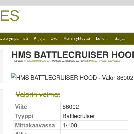
ES
vele ympäriinsä
Kirjoja
Dvd
Meihin yhteyttä
Le-lehti
Sarjat
HMS BATTLECRUISER HOOD –
Lähetetty
14 päivänä heinäkuuta 2013
Muokattu
22. lokakuuta 2024
tekijä
SdKfz.000 -sivusto
|
Jätä vastaus
Valorin voimat
Viite
86002
Tyyppi
Battlecruiser
Mittakaavassa
1/100