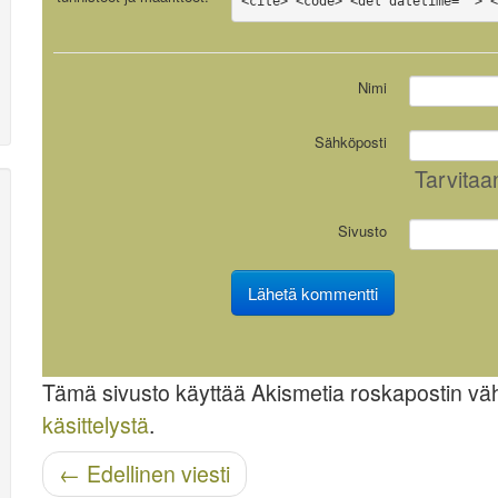
<cite> <code> <del datetime=""> 
Nimi
Sähköposti
Tarvitaa
Sivusto
Tämä sivusto käyttää Akismetia roskapostin v
käsittelystä
.
Navigoinnin jälkeinen
←
Edellinen viesti