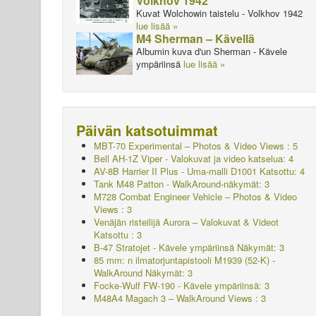
Volkhov 1942
Kuvat Wolchowin taistelu - Volkhov 1942
lue lisää »
M4 Sherman – Kävellä
Albumin kuva d'un Sherman - Kävele
ympäriinsä
lue lisää »
Päivän katsotuimmat
MBT-70 Experimental – Photos & Video Views : 5
Bell AH-1Z Viper - Valokuvat ja video katselua: 4
AV-8B Harrier II Plus - Uma-malli D1001 Katsottu: 4
Tank M48 Patton - WalkAround-näkymät: 3
M728 Combat Engineer Vehicle – Photos & Video
Views : 3
Venäjän risteilijä Aurora – Valokuvat & Videot
Katsottu : 3
B-47 Stratojet - Kävele ympäriinsä Näkymät: 3
85 mm: n ilmatorjuntapistooli M1939 (52-K) -
WalkAround Näkymät: 3
Focke-Wulf FW-190 - Kävele ympäriinsä: 3
M48A4 Magach 3 – WalkAround Views : 3