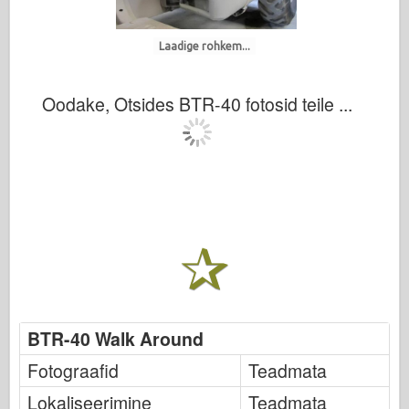
Italeri
Legend
Laadige rohkem...
Meng mudel
Tamiya
Oodake, Otsides BTR-40 fotosid teile ...
Tristar
Trompetist
Zvezda
Albumid-fotod
Jalutage ringi
Raamatud
Dvd
Kontakt
BTR-40 Walk Around
le Päevik
Fotograafid
Teadmata
Komplektid
Lokaliseerimine
Teadmata