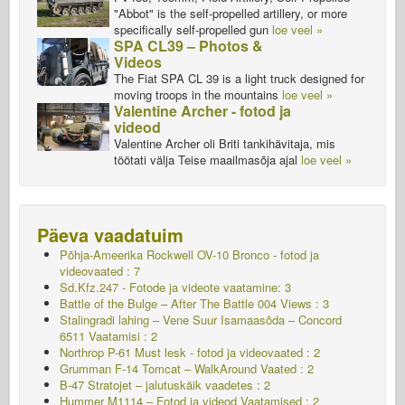
"Abbot" is the self-propelled artillery, or more
specifically self-propelled gun
loe veel »
SPA CL39 – Photos &
Videos
The Fiat SPA CL 39 is a light truck designed for
moving troops in the mountains
loe veel »
Valentine Archer - fotod ja
videod
Valentine Archer oli Briti tankihävitaja, mis
töötati välja Teise maailmasõja ajal
loe veel »
Päeva vaadatuim
Põhja-Ameerika Rockwell OV-10 Bronco - fotod ja
videovaated : 7
Sd.Kfz.247 - Fotode ja videote vaatamine: 3
Battle of the Bulge – After The Battle 004 Views : 3
Stalingradi lahing – Vene Suur Isamaasõda – Concord
6511
Vaatamisi : 2
Northrop P-61 Must lesk - fotod ja videovaated : 2
Grumman F-14 Tomcat – WalkAround Vaated : 2
B-47 Stratojet – jalutuskäik vaadetes : 2
Hummer M1114 – Fotod ja videod Vaatamised : 2