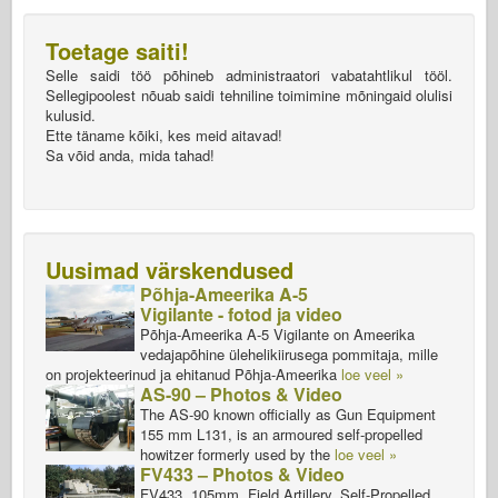
Toetage saiti!
Selle saidi töö põhineb administraatori vabatahtlikul tööl.
Sellegipoolest nõuab saidi tehniline toimimine mõningaid olulisi
kulusid.
Ette täname kõiki, kes meid aitavad!
Sa võid anda, mida tahad!
Uusimad värskendused
Põhja-Ameerika A-5
Vigilante - fotod ja video
Põhja-Ameerika A-5 Vigilante on Ameerika
vedajapõhine ülehelikiirusega pommitaja, mille
on projekteerinud ja ehitanud Põhja-Ameerika
loe veel »
AS-90 – Photos & Video
The AS-90 known officially as Gun Equipment
155 mm L131, is an armoured self-propelled
howitzer formerly used by the
loe veel »
FV433 – Photos & Video
FV433, 105mm, Field Artillery, Self-Propelled