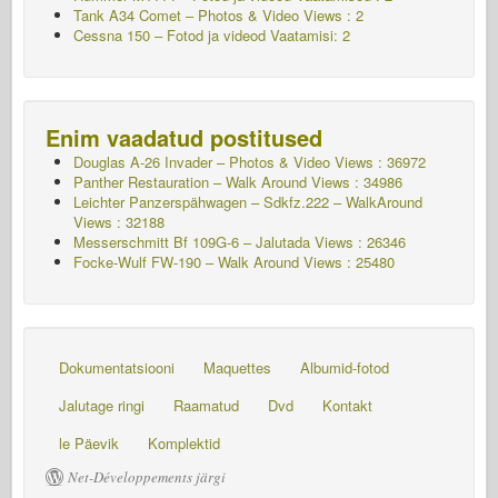
Tank A34 Comet – Photos & Video Views : 2
Cessna 150 – Fotod ja videod Vaatamisi: 2
Enim vaadatud postitused
Douglas A-26 Invader – Photos & Video Views : 36972
Panther Restauration – Walk Around Views : 34986
Leichter Panzerspähwagen – Sdkfz.222 – WalkAround
Views : 32188
Messerschmitt Bf 109G-6 – Jalutada
Views : 26346
Focke-Wulf FW-190 – Walk Around Views : 25480
Dokumentatsiooni
Maquettes
Albumid-fotod
Jalutage ringi
Raamatud
Dvd
Kontakt
le Päevik
Komplektid
Net-Développements järgi