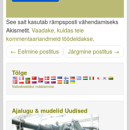
See sait kasutab rämpsposti vähendamiseks
Akismetit.
Vaadake, kuidas teie
kommentaariandmeid töödeldakse
.
Navigeerimise sisestamine
←
Eelmine postitus
Järgmine postitus
→
Tõlge
Vaikekeeleks määramine
Ajalugu & mudelid Uudised