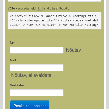
Võite kasutada neid
Html
sildid ja atribuudid:
<a href="" title=""> <abbr title=""> <acronym title
=""> <b> <blockquote cite=""> <cite> <code> <del dat
etime=""> <em> <i> <q cite=""> <s> <strike> <strong>
Nimi
Nõutav
Meil
Nõutav
, ei avaldata
Veebilehel