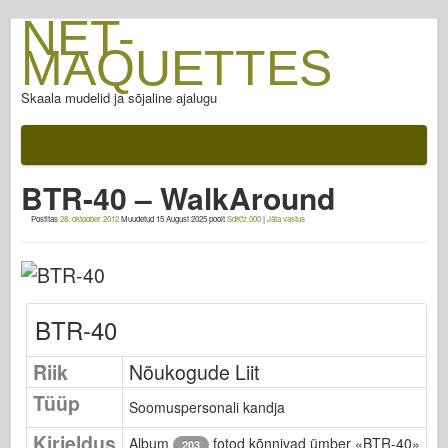
NET-
MAQUETTES
Skaala mudelid ja sõjaline ajalugu
Dokumentatsiooni
Pärast lahingut
BTR-40 – WalkAround
AFV relvad
Postitas
28. oktoober 2012
Muudetud
15 August 2025
poolt
SdKfz.000
|
Jäta vastus
Liitlastelg
Armor PhotoGallery
Soomus profiilis
BTR-40
Concord
Mutrid ja poldid
Riik
Nõukogude Liit
Uus Vanguard
Tüüp
Soomuspersonali kandja
Osprey modelleerimine
Kirjeldus
Album
fotod kõnnivad ümber «BTR-40»
203