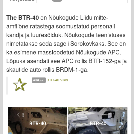
Osprey Kirjastus
Eskaadri signaal
The BTR-40
on Nõukogude Liidu mitte-
TankPower
amfiibne ratastega soomustatud personali
Veoautod ja tankid
kandja ja luuresõiduk. Nõukogude teenistuses
Waffen-Arsenal
nimetatakse seda sageli Sorokovkaks. See on
ka esimene masstoodetud Nõukogude APC.
Wydawnictwo Militaria
Lõpuks asendati see APC rollis BTR-152-ga ja
Maquettes
skautide auto rollis BRDM-1-ga.
Akadeemia
Ace mudelid
BTR-40 Vikis
Allikas:
AFV klubi
Airfix
Õhujõud
AZ mudel
BTR-40
BTR-40
Must koer