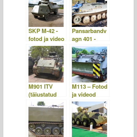
SKP M-42 -
Pansarbandv
fotod ja video
agn 401 -
fotod ja video
M901 ITV
M113 – Fotod
(täiustatud
ja videod
puksiirsõiduk
) - fotod ja
video