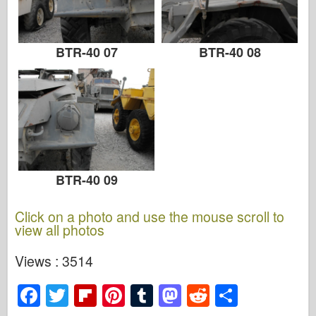
BTR-40 07
BTR-40 08
BTR-40 09
Click on a photo and use the mouse scroll to
view all photos
Views : 3514
F
T
Fl
Pi
T
M
R
S