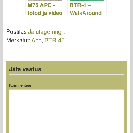
M75 APC -
BTR-4 –
fotod ja video
WalkAround
Postitas
Jalutage ringi
.
Merkatut:
Apc
,
BTR-40
Jäta vastus
Kommentaar