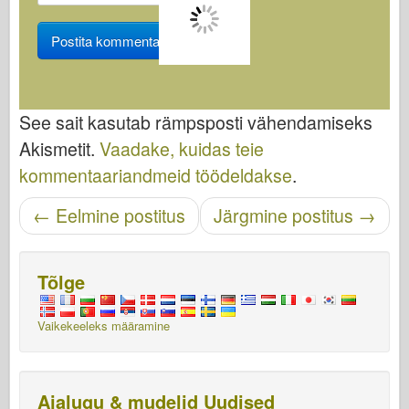
See sait kasutab rämpsposti vähendamiseks
Akismetit.
Vaadake, kuidas teie
kommentaariandmeid töödeldakse
.
Navigeerimise sisestamine
←
Eelmine postitus
Järgmine postitus
→
Tõlge
Vaikekeeleks määramine
Ajalugu & mudelid Uudised