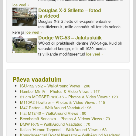
loe veel »
Douglas X-3 Stiletto – fotod
ja videod
Douglas X-3 Stiletto oli eksperimentaalne
reaktiivlennuk, mille eesmärk oli testida saleda
kere ja
loe veel »
Dodge WC-53 – Jalutuskäik
WC-53 oli praktiliselt identne WC-54-ga, kuid oli
varustatud kerega, mis oli 1939. aasta
tsiviilkande modifitseeritud
loe veel »
Päeva vaadatuim
ISU-152 vol2 – WalkAround
Views : 206
Humber Mk IV – Photos & Video Views : 147
21 cm MORSER m10-16 – Photos & Video Views : 120
M110A2 Howitzer – Photos & Video Views : 115
M47 Patton – WalkAround
Vaadatud : 96
Fiat M13/40 – WalkAround Views : 80
Beechcraft Bonanza – Photos & Videos Views : 79
BMW R-75 – WalkAround
Vaadatud : 70
Italian ‘Human Torpedo’ – WalkAround Views : 68
Konsolideeritud B-24M liberaator – WalkAround
Vaadatud :