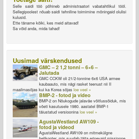
Selle saidi töö põhineb administraatori vabatahtlikul tööl.
Sellegipoolest nõuab saidi tehniline toimimine mõningaid olulisi
kulusid.
Ette täname kõiki, kes meid aitavad!
Sa võid anda, mida tahad!
Uusimad värskendused
GMC – 2 1,2 tonni – 6×6 –
Jalutada
GMC CCKW oli 21/2-tonnine 6x6 USA armee
kaubaauto, mis nägi rasket teenust nii II
maailmasõjas kui ka Korea sõjas
loe veel »
BMP-2 - fotod ja video
BMP-2 on Nõukogude jalaväe võitlussõiduk, mis
võeti kasutusele 1980. aastatel BMP-1
täiustatud versioonina
loe veel »
AgustaWestland AW109 -
fotod ja videod
AgustaWestland AW109 on mitmekülgne
helikopter, mis suudab täita erinevaid missioone