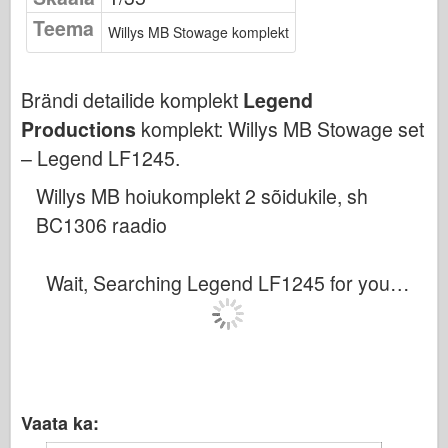
Bronco
Teema
Willys MB Stowage komplekt
Küber-hobi
Dnepromodel
Brändi detailide komplekt
Legend
Dragon
Productions
komplekt:
Willys MB Stowage set
Eduard
– Legend LF1245
.
E.T. Mudel
Willys MB hoiukomplekt 2 sõidukile, sh
Peened vormid
BC1306 raadio
Valori väed
FriulModel
Wait, Searching Legend LF1245 for you…
Hasegawa
Heller
HobbyBoss
IBG mudelid
Vaata ka:
Icm