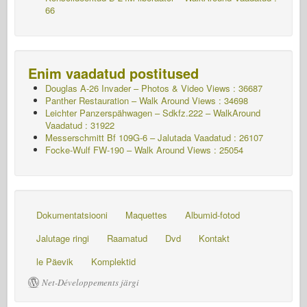
66
Enim vaadatud postitused
Douglas A-26 Invader – Photos & Video Views : 36687
Panther Restauration – Walk Around Views : 34698
Leichter Panzerspähwagen – Sdkfz.222 – WalkAround
Vaadatud : 31922
Messerschmitt Bf 109G-6 – Jalutada
Vaadatud : 26107
Focke-Wulf FW-190 – Walk Around Views : 25054
Dokumentatsiooni
Maquettes
Albumid-fotod
Jalutage ringi
Raamatud
Dvd
Kontakt
le Päevik
Komplektid
Net-Développements järgi