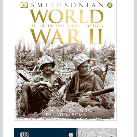
Italeri
Legend
Meng mudel
Tamiya
Tristar
Trompetist
Zvezda
Albumid-fotod
Jalutage ringi
Raamatud
Dvd
Kontakt
le Päevik
Komplektid