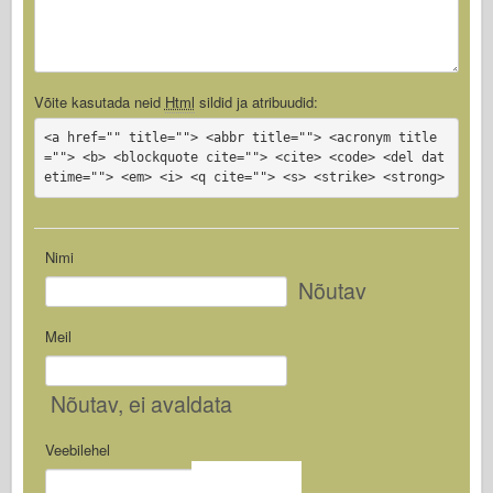
Võite kasutada neid
Html
sildid ja atribuudid:
<a href="" title=""> <abbr title=""> <acronym title
=""> <b> <blockquote cite=""> <cite> <code> <del dat
etime=""> <em> <i> <q cite=""> <s> <strike> <strong>
Nimi
Nõutav
Meil
Nõutav
, ei avaldata
Veebilehel