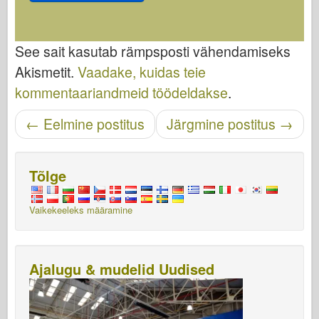
See sait kasutab rämpsposti vähendamiseks
Akismetit.
Vaadake, kuidas teie
kommentaariandmeid töödeldakse
.
Navigeerimise sisestamine
←
Eelmine postitus
Järgmine postitus
→
Tõlge
Vaikekeeleks määramine
Ajalugu & mudelid Uudised