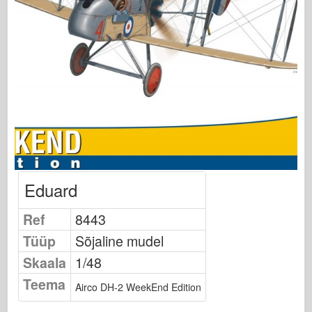
Osprey Kirjastus
Eskaadri signaal
TankPower
Veoautod ja tankid
Waffen-Arsenal
Wydawnictwo Militaria
Maquettes
Akadeemia
Eduard
Ace mudelid
AFV klubi
Ref
8443
Airfix
Tüüp
Sõjaline mudel
Õhujõud
Skaala
1/48
AZ mudel
Teema
Airco DH-2 WeekEnd Edition
Must koer