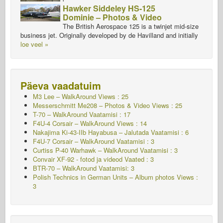
Hawker Siddeley HS-125
Dominie – Photos & Video
The British Aerospace 125 is a twinjet mid-size
business jet. Originally developed by de Havilland and initially
loe veel »
Päeva vaadatuim
M3 Lee – WalkAround Views : 25
Messerschmitt Me208 – Photos & Video Views : 25
T-70 – WalkAround
Vaatamisi : 17
F4U-4 Corsair – WalkAround Views : 14
Nakajima Ki-43-IIb Hayabusa – Jalutada
Vaatamisi : 6
F4U-7 Corsair – WalkAround
Vaatamisi : 3
Curtiss P-40 Warhawk – WalkAround
Vaatamisi : 3
Convair XF-92 - fotod ja videod Vaated : 3
BTR-70 – WalkAround Vaatamisi: 3
Polish Technics in German Units – Album photos Views :
3