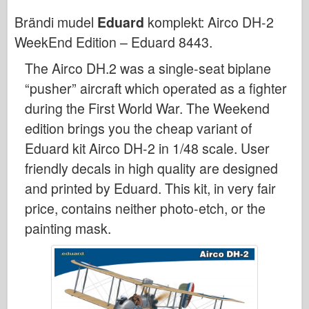
Bronco
Brändi mudel
Eduard
komplekt:
Airco DH-2
Küber-hobi
WeekEnd Edition – Eduard 8443
.
Dnepromodel
The Airco DH.2 was a single-seat biplane
Dragon
“pusher” aircraft which operated as a fighter
Eduard
during the First World War. The Weekend
E.T. Mudel
edition brings you the cheap variant of
Peened vormid
Eduard kit Airco DH-2 in 1/48 scale. User
Valori väed
friendly decals in high quality are designed
FriulModel
and printed by Eduard. This kit, in very fair
price, contains neither photo-etch, or the
Hasegawa
painting mask.
Heller
HobbyBoss
IBG mudelid
Icm