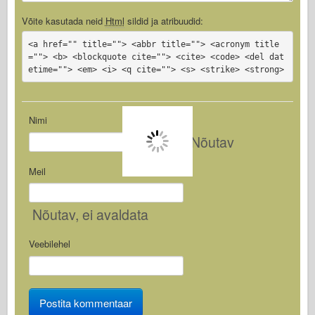
Võite kasutada neid
Html
sildid ja atribuudid:
<a href="" title=""> <abbr title=""> <acronym title
=""> <b> <blockquote cite=""> <cite> <code> <del dat
etime=""> <em> <i> <q cite=""> <s> <strike> <strong>
Nimi
Nõutav
Meil
Nõutav
, ei avaldata
Veebilehel