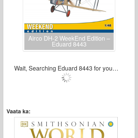
Italeri
Legend
Meng mudel
Tamiya
Airco DH-2 WeekEnd Edition –
Tristar
Eduard 8443
Trompetist
Zvezda
Wait, Searching Eduard 8443 for you…
Albumid-fotod
Jalutage ringi
Raamatud
Dvd
Vaata ka:
Kontakt
le Päevik
Komplektid