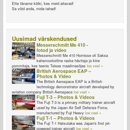
Ette täname kõiki, kes meid aitavad!
Sa võid anda, mida tahad!
Uusimad värskendused
Messerschmitt Me 410 -
fotod ja video
Messerschmitt Me 410 Hornisse oli Saksa
kahemootoriline raske hävitaja ja kiire
pommitaja, kes teenis Teises maailmasõjas
loe veel »
British Aerospace EAP –
Photos & Video
The British Aerospace EAP is a British
technology demonstrator aircraft developed by
aviation company British Aerospace
loe veel »
Fuji T-3 – Photos & Videos
The Fuji T-3 is a primary military trainer aircraft
used by the Japan Air Self Defense Force,
manufactured by Fuji Heavy
loe veel »
Fuji T-1 – Photos & Videos
The Fuji T-1 Hatsutaka was Japan's first jet-
powered trainer aircraft
loe veel »