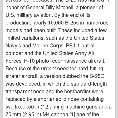
Μπρόνκο
honor of General Billy Mitchell, a pioneer of
Κυβερνο-Χόμπι
U.S. military aviation. By the end of its
Νεπρόμοντελ
production, nearly 10,000 B-25s in numerous
Δράκος
models had been built. These included a few
Eduard
limited variations, such as the United States
Navy’s and Marine Corps’ PBJ-1 patrol
Μοντέλο Ε.Τ.
bomber and the United States Army Air
Ωραία καλούπια
Forces’ F-10 photo reconnaissance aircraft.
Δυνάμεις της Ανδρείας
Because of the urgent need for hard-hitting
Φριούλ Μόντελ
strafer aircraft, a version dubbed the B-25G
Χασεγκάουα
was developed, in which the standard-length
Heller
transparent nose and the bombardier were
ΧομπΜπος
replaced by a shorter solid nose containing
Μοντέλα IBG
two fixed .50 in (12.7 mm) machine guns and a
Icm
75 mm (2.95 in) M4 cannon,[1] one of the