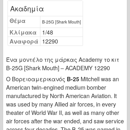
Εκδόσεις Όσπρεϊ
Ακαδημία
Σήμα μοίρας
Θέμα
Ισχύς δεξαμενής
B-25G [Shark Mouth]
Κλίμακα
Φορτηγά & δεξαμενές
1/48
Αναφορά
12290
Γουάφεν-Άρσεναλ
Wydγουνίτβο Μιλιέντα
Ένα μοντέλο της μάρκας Academy το κιτ
Μακέτες
B-25G [Shark Mouth] – ACADEMY 12290
Ακαδημία
Μοντέλα Άσσου
Ο Βορειοαμερικανός
Β-25
Mitchell was an
American twin-engined medium bomber
Λέσχη AFV
manufactured by North American Aviation. It
Αερόφωτο
was used by many Allied air forces, in every
Αεροπορία
theater of World War II, as well as many other
Μοντέλο AZ
air forces after the war ended, and saw service
Μαύρο σκυλί
across four decades. The B-25 was named in