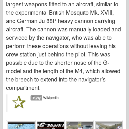
largest weapons fitted to an aircraft, similar to
Ιταλέρι
the experimental British Mosquito Mk. XVIII,
Θρύλος
and German Ju 88P heavy cannon carrying
Μοντέλο Meng
aircraft. The cannon was manually loaded and
Tamiya
serviced by the navigator, who was able to
Tristar
perform these operations without leaving his
Τρομπετίστας
crew station just behind the pilot. This was
Zvezda
possible due to the shorter nose of the G-
Άλμπουμ- Φωτογραφίες
model and the length of the M4, which allowed
Περπατήστε γύρω
the breech to extend into the navigator’s
compartment.
Βιβλία
Dvd
Wikipedia
Πηγή:
Επαφή
le Εφημερίδα
Τα Κιτ