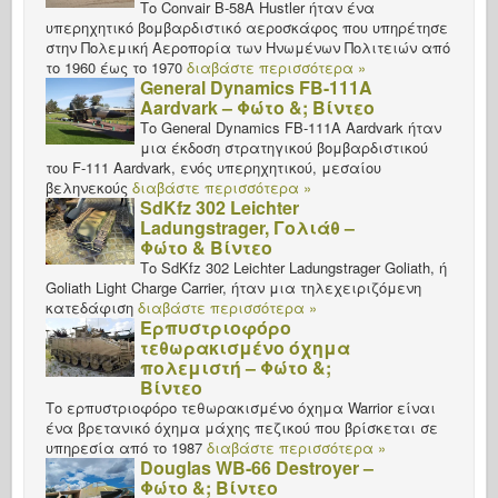
Το Convair B-58A Hustler ήταν ένα
υπερηχητικό βομβαρδιστικό αεροσκάφος που υπηρέτησε
στην Πολεμική Αεροπορία των Ηνωμένων Πολιτειών από
το 1960 έως το 1970
διαβάστε περισσότερα »
General Dynamics FB-111A
Aardvark – Φώτο &; Βίντεο
Το General Dynamics FB-111A Aardvark ήταν
μια έκδοση στρατηγικού βομβαρδιστικού
του F-111 Aardvark, ενός υπερηχητικού, μεσαίου
βεληνεκούς
διαβάστε περισσότερα »
SdKfz 302 Leichter
Ladungstrager, Γολιάθ –
Φώτο & Βίντεο
Το SdKfz 302 Leichter Ladungstrager Goliath, ή
Goliath Light Charge Carrier, ήταν μια τηλεχειριζόμενη
κατεδάφιση
διαβάστε περισσότερα »
Ερπυστριοφόρο
τεθωρακισμένο όχημα
πολεμιστή – Φώτο &;
Βίντεο
Το ερπυστριοφόρο τεθωρακισμένο όχημα Warrior είναι
ένα βρετανικό όχημα μάχης πεζικού που βρίσκεται σε
υπηρεσία από το 1987
διαβάστε περισσότερα »
Douglas WB-66 Destroyer –
Φώτο &; Βίντεο