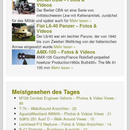
Videos
Der Berliet CBA ist eine Serie von
mittelschweren Lkw mit Kettenantrieb, zunächst
für das Militär und später auch für
Mehr lesen »
Fiat L6-40 Panzer – Fotos &
Videos
Der L6/40 war ein leichter Panzer, der von 1940
bis zum Zweiten Weltkrieg von der italienischen
Armee eingesetzt wurde
Mehr lesen »
AMX-105 – Fotos & Videos
AMX-105 CountryFrance RoleSelf-propelled
howitzer Production1950s Built430+ The Mk 61
105 mm
Mehr lesen »
Meistgesehen des Tages
M728 Combat Engineer Vehicle – Photos & Video Views :
85
T-70 – WalkAround
Ansichten : 25
AgustaWestland AW609 – Photos & Videos Views : 21
SdKfz 251 Ausf D – Walk Around Views : 15
Lockheed P-2 Neptune – Fotos & Video Ansichten : 14
B-47 Stratojet – Rundgang Aussicht : 12