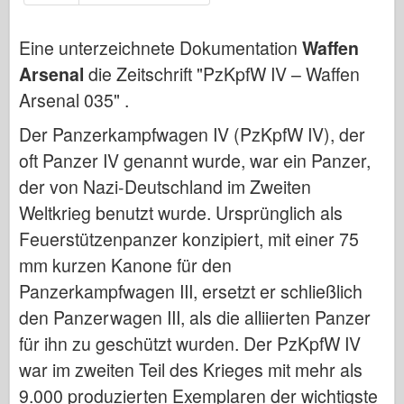
Bronco
Cyber-Hobby
Eine unterzeichnete Dokumentation
Waffen
Dnepromodel
Arsenal
die Zeitschrift "PzKpfW IV – Waffen
Drachen
Arsenal 035" .
Eduard
Der Panzerkampfwagen IV (PzKpfW IV), der
E.T.-Modell
oft Panzer IV genannt wurde, war ein Panzer,
Feine Formen
der von Nazi-Deutschland im Zweiten
Weltkrieg benutzt wurde. Ursprünglich als
Forces of Valor
Feuerstützenpanzer konzipiert, mit einer 75
FriulModel
mm kurzen Kanone für den
Hasegawa
Panzerkampfwagen III, ersetzt er schließlich
Heller
den Panzerwagen III, als die alliierten Panzer
HobbyBoss
für ihn zu geschützt wurden. Der PzKpfW IV
IBG-Modelle
war im zweiten Teil des Krieges mit mehr als
Icm
9.000 produzierten Exemplaren der wichtigste