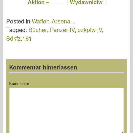
Aktion –
Wydawnictw
Squadron
o Militaria 141
Signal
Posted in
Waffen-Arsenal
.
SS2012
Tagged:
Bücher
,
Panzer IV
,
pzkpfw IV
,
Sdkfz.161
Kommentar hinterlassen
Kommentar