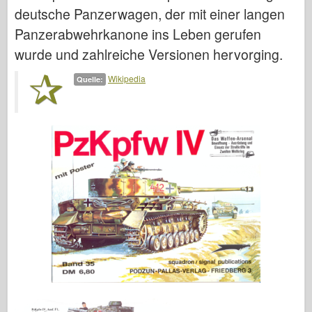
Italeri
deutsche Panzerwagen, der mit einer langen
Legende
Panzerabwehrkanone ins Leben gerufen
wurde und zahlreiche Versionen hervorging.
Meng Modell
Tamiya
Wikipedia
Quelle:
Tristar
Trompeter
Zvezda
Alben-Fotos
Walk Around
Bücher
Dvds
Kontakt
le Journal
Die Kits