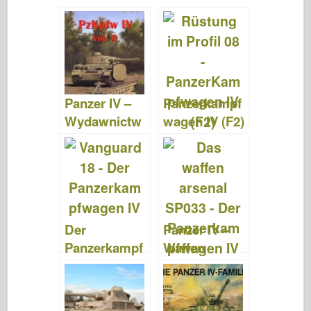
e
er
o
e
bl
o
di
e
b
ar
st
r
d
t
o
d
o
o
n
Panzer IV –
Panzerkampf
k
Wydawnictw
wagen IV (F2)
o Militaria 147
– Panzerung
Im Profil 008
Der
Panzer IV –
Panzerkampf
Waffen
wagen IV –
Arsenal
VANGUARD
Special 33
18