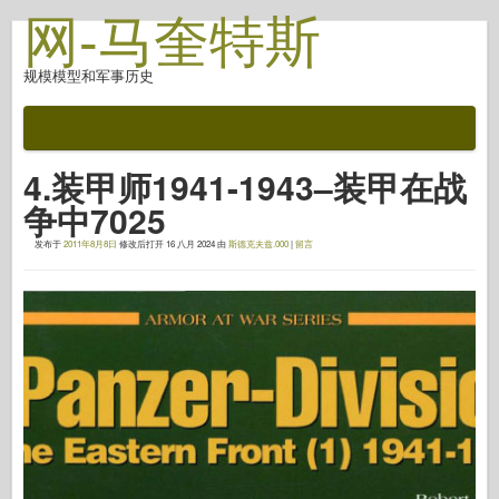
网-马奎特斯
规模模型和军事历史
文档
战斗后
4.装甲师1941-1943–装甲在战
自动对焦武器
争中7025
盟军轴
发布于
2011年8月8日
修改后打开
16 八月 2024
由
斯德克夫兹.000
|
留言
盔甲照片画廊
简介中的盔甲
协和
螺母和螺栓
新先锋
鱼鹰模型
鱼鹰出版