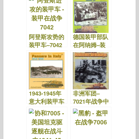
7066
7045
阿登斯攻势的
德国装甲部队
装甲车–7042
在阿纳姆–装
战争中的装甲
甲在战争7039
1943-1945年
非洲军团–
意大利装甲车
7021年战争中
–7023年战争
的盔甲
中的装甲