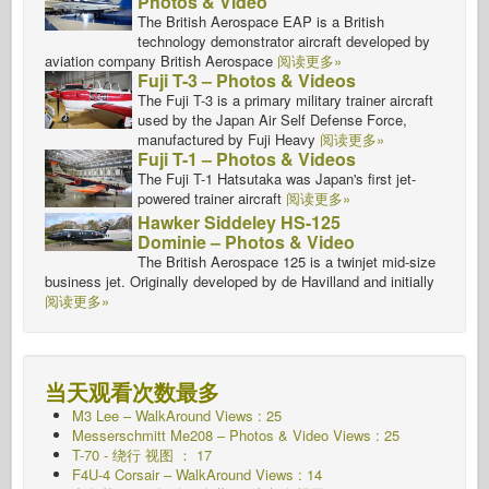
Photos & Video
The British Aerospace EAP is a British
technology demonstrator aircraft developed by
aviation company British Aerospace
阅读更多»
Fuji T-3 – Photos & Videos
The Fuji T-3 is a primary military trainer aircraft
used by the Japan Air Self Defense Force,
manufactured by Fuji Heavy
阅读更多»
Fuji T-1 – Photos & Videos
The Fuji T-1 Hatsutaka was Japan's first jet-
powered trainer aircraft
阅读更多»
Hawker Siddeley HS-125
Dominie – Photos & Video
The British Aerospace 125 is a twinjet mid-size
business jet. Originally developed by de Havilland and initially
阅读更多»
当天观看次数最多
M3 Lee – WalkAround Views : 25
Messerschmitt Me208 – Photos & Video Views : 25
T-70 - 绕行
视图 ： 17
F4U-4 Corsair – WalkAround Views : 14