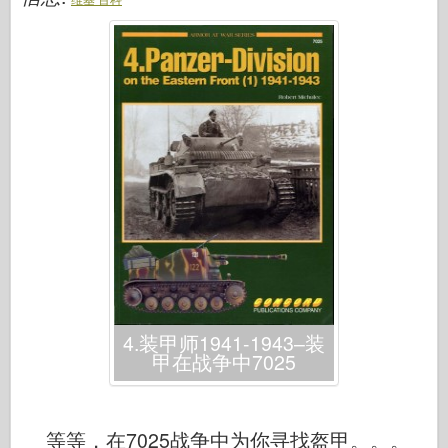
传说
孟模
塔米亚
三星
特朗普特
兹韦兹达
相册-照片
四处走动
书
Dvd
联系
4.装甲师1941-1943–装
甲在战争中7025
勒杂志
套件
等等，在7025战争中为你寻找盔甲。。。