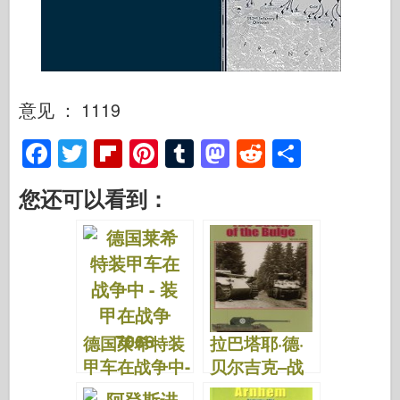
意见 ： 1119
F
T
Fl
Pi
T
M
R
S
a
wi
ip
nt
u
a
e
h
您还可以看到：
c
tt
b
er
m
st
d
ar
e
er
o
e
bl
o
di
e
b
ar
st
r
d
t
o
d
o
o
n
德国莱希特装
拉巴塔耶·德·
k
甲车在战争中-
贝尔吉克–战
装甲在战争中
争时期的盔甲