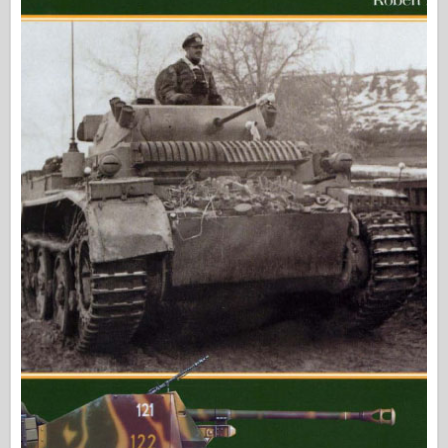
中队信号
坦克功率
卡车和坦克
瓦芬-阿森纳
威道尼奇二军
马奎特斯
学院
王牌模型
阿夫夫俱乐部
空气修复
空军
AZ 模型
黑狗
野马