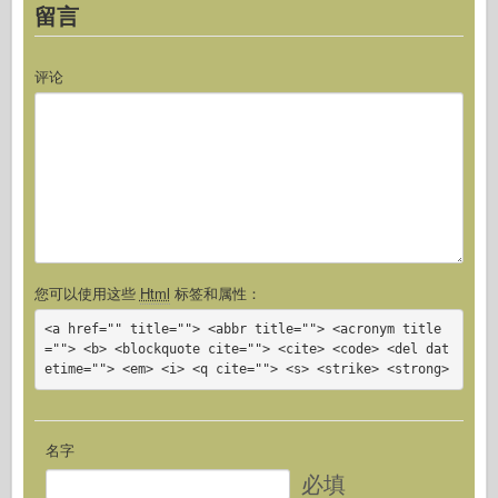
留言
评论
您可以使用这些
Html
标签和属性：
<a href="" title=""> <abbr title=""> <acronym title
=""> <b> <blockquote cite=""> <cite> <code> <del dat
etime=""> <em> <i> <q cite=""> <s> <strike> <strong>
名字
必填