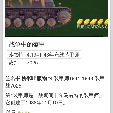
网络爱好
德尼普罗莫德
龙
爱德华
E.T. 模型
战争中的盔甲
精细模具
瓦洛尔部队
苏杰特
4.1941-43年东线装甲师
弗里尔模型
裁判
7025
长谷川
海勒
签名书
协和出版物
"4.装甲师1941-1943-装甲
霍比博斯
战7025.
IBG 模型
第4装甲师是二战期间韦尔马赫特的装甲师。
Icm
它创建于1938年11月10日。
泰泰莱里
信息
:
维基 百科