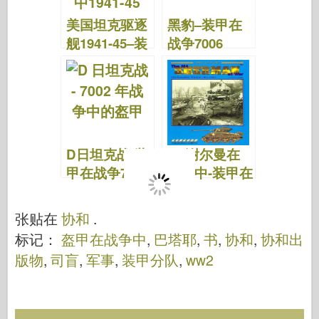
美国坦克驱逐
黑豹–装甲在
舰1941-45–装
战争7006
甲在战争7005
D日坦克战-装
M4谢尔曼在
甲在战争7002
战争中-装甲在
战争7001
张贴在
协和
.
标记：
盔甲在战争中
,
巴塔耶
,
书
,
协和
,
协和出
版物
,
司盲
,
军事
,
装甲分队
,
ww2