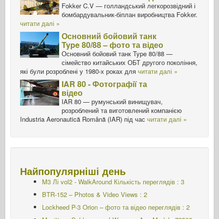
Fokker C.V — голландський легкорозвідний і
бомбардувальник-біплан виробництва Fokker.
читати далі »
Основний бойовий танк
Type 80/88 – фото та відео
Основний бойовий танк Type 80/88 —
сімейство китайських ОБТ другого покоління,
які були розроблені у 1980-х роках для
читати далі »
IAR 80 - Фотографії та
відео
IAR 80 — румунський винищувач,
розроблений та виготовлений компанією
Industria Aeronautică Română (IAR) під час
читати далі »
Найпопулярніші день
M3 Лі vol2 - WalkAround
Кількість переглядів : 3
BTR-152 – Photos & Video Views : 2
Lockheed P-3 Orion – фото та відео переглядів : 2