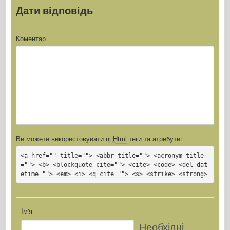
Дати відповідь
Коментар
Ви можете використовувати ці
Html
теги та атрибути:
<a href="" title=""> <abbr title=""> <acronym title
=""> <b> <blockquote cite=""> <cite> <code> <del dat
etime=""> <em> <i> <q cite=""> <s> <strike> <strong>
Ім'я
Необхідні