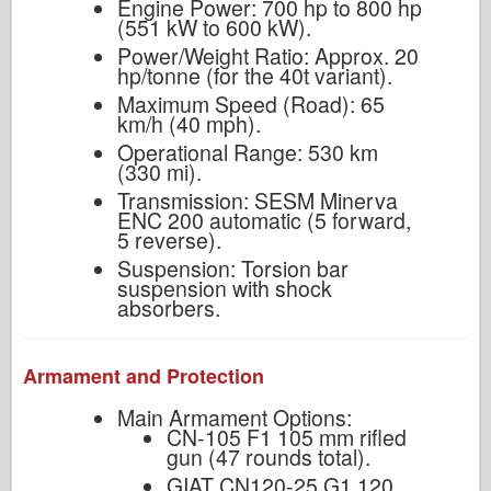
Engine Power: 700 hp to 800 hp
(551 kW to 600 kW).
Power/Weight Ratio: Approx. 20
hp/tonne (for the 40t variant).
Maximum Speed (Road): 65
km/h (40 mph).
Operational Range: 530 km
(330 mi).
Transmission: SESM Minerva
ENC 200 automatic (5 forward,
5 reverse).
Suspension: Torsion bar
suspension with shock
absorbers.
Armament and Protection
Main Armament Options:
CN-105 F1 105 mm rifled
gun (47 rounds total).
GIAT CN120-25 G1 120