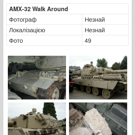
ФріулМодель
AMX-32 Walk Around
Хасеґава
Фотограф
Незнай
Хеллер
Локалізацією
Незнай
ХобіБос
Фото
49
Моделі IBG
Icm
Італьєрі
Легенда
Менг модель
Тамія
Трістар
Трубач