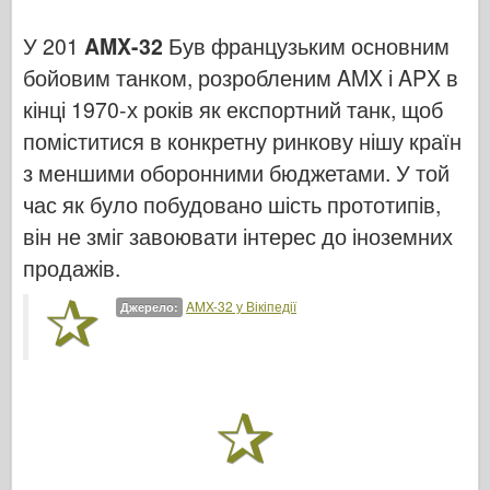
Впс
У 201
AMX-32
Був французьким основним
бойовим танком, розробленим AMX і APX в
Модель АЗ
кінці 1970-х років як експортний танк, щоб
Чорна собака
поміститися в конкретну ринкову нішу країн
Бронко
з меншими оборонними бюджетами. У той
час як було побудовано шість прототипів,
Кібер-хобі
він не зміг завоювати інтерес до іноземних
Дніпромодель
продажів.
Дракон
AMX-32 у Вікіпедії
Джерело:
Едуард
Модель E.T.
Тонкі форми
Сили Доблесті