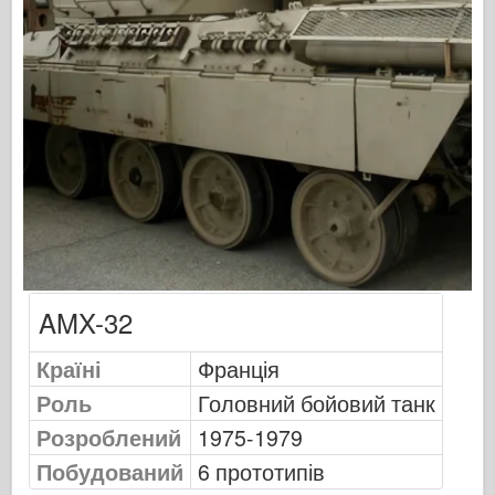
Моделювання Оспрея
Видавництво Оспрей
Сигнал ескадрильї
Танкові потужності
Вантажівки та танки
Ваффен-Арсенал
Вайдавніктво Міліціярія
AMX-32
Мокети
Академії
Країні
Франція
Роль
Головний бойовий танк
Моделі тузів
Розроблений
1975-1979
Клуб AFV
Побудований
6 прототипів
Повітрянийфікс