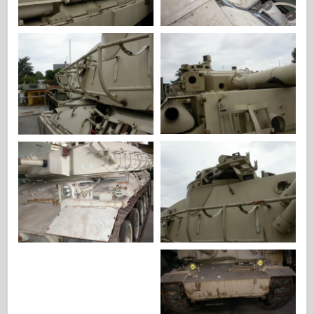
Звезда
Альбоми-фотографії
Прогулянка навколо
Книги
Dvd
Контакт
журнал ле
Набори