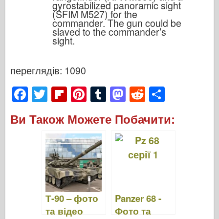
gyrostabilized panoramic sight
(SFIM M527) for the
commander. The gun could be
slaved to the commander’s
sight.
переглядів: 1090
F
T
Fl
Pi
T
M
R
S
a
wi
ip
nt
u
a
e
h
Ви Також Можете Побачити:
c
tt
b
er
m
st
d
ar
e
er
o
e
bl
o
di
e
b
ar
st
r
d
t
o
d
o
o
n
Т-90 – фото
Panzer 68 -
k
та відео
Фото та