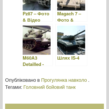
Pz87 – Фото
Magach 7 –
& Відео
Фото &
Відео
M60A3
Шлях IS-4
Detailled -
Фото та
відео
Опубліковано в
Прогулянка навколо
.
Тегами:
Головний бойовий танк