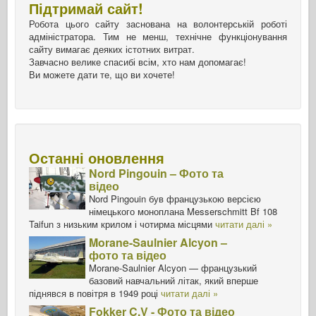
Підтримай сайт!
Робота цього сайту заснована на волонтерській роботі
адміністратора. Тим не менш, технічне функціонування
сайту вимагає деяких істотних витрат.
Завчасно велике спасибі всім, хто нам допомагає!
Ви можете дати те, що ви хочете!
Останні оновлення
Nord Pingouin – Фото та
відео
Nord Pingouin був французькою версією
німецького моноплана Messerschmitt Bf 108
Taifun з низьким крилом і чотирма місцями
читати далі »
Morane-Saulnier Alcyon –
фото та відео
Morane-Saulnier Alcyon — французький
базовий навчальний літак, який вперше
піднявся в повітря в 1949 році
читати далі »
Fokker C.V - Фото та відео