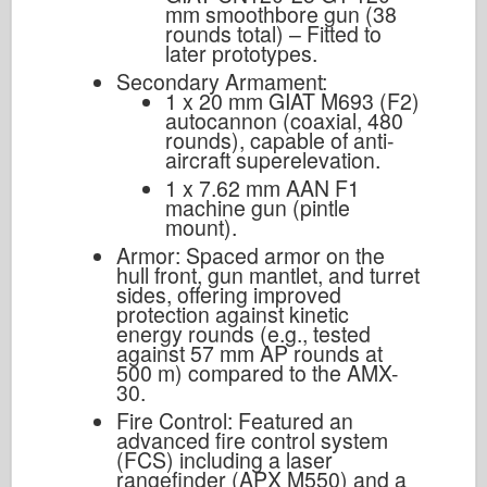
mm smoothbore gun (38
rounds total) – Fitted to
later prototypes.
Secondary Armament:
1 x 20 mm GIAT M693 (F2)
autocannon (coaxial, 480
rounds), capable of anti-
aircraft superelevation.
1 x 7.62 mm AAN F1
machine gun (pintle
mount).
Armor: Spaced armor on the
hull front, gun mantlet, and turret
sides, offering improved
protection against kinetic
energy rounds (e.g., tested
against 57 mm AP rounds at
500 m) compared to the AMX-
30.
Fire Control: Featured an
advanced fire control system
(FCS) including a laser
rangefinder (APX M550) and a