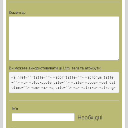
Коментар
Ви можете використовувати ці
Html
теги та атрибути:
<a href="" title=""> <abbr title=""> <acronym title
=""> <b> <blockquote cite=""> <cite> <code> <del dat
etime=""> <em> <i> <q cite=""> <s> <strike> <strong>
Ім'я
Необхідні