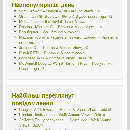
Найпопулярніші день
2cm Oerlikon – Flak-28 – WalkAround Views : 16
Grumman F8F Bearcat – Фото & Відео переглядів: 12
Medal “Hero of the Soviet Union” Views : 11
Dassault Mystère IV – Photos & Video Views : 10
Beaufighter – WalkAround Views : 9
Медаль «Золота медаль військової доблесті»
Кількість
переглядів : 1
Junkers D.I – Photos & Videos Views : 9
Dutch PRTL – Photos & Video Views : 8
Lockheed A-12 – Photos & Video Views : 8
McDonnell-Douglas AV-8B Harrier II Plus – Прогулянка
Переглядів : 8
Найбільш переглянуті
повідомлення
Douglas A-26 Invader – Photos & Video Views : 36818
Panther Restauration – Walk Around Views : 34810
Лейхтер Панцерспахваген – Sdkfz.222 – WalkAround
Views : 32074