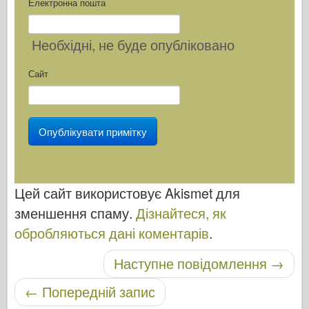
Електронна пошта
Необхідні
, не буде опубліковано
Сайт
Цей сайт використовує Akismet для
зменшення спаму.
Дізнайтеся, як
обробляються дані коментарів
.
Навігація по посту
Наступне повідомлення
→
←
Попередній запис