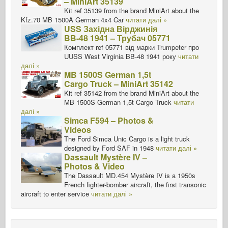
– MiniArt 35139
Kit ref 35139 from the brand MiniArt about the
Kfz.70 MB 1500A German 4x4 Car
читати далі »
USS Західна Вірджинія
BB-48 1941 – Трубач 05771
Комплект ref 05771 від марки Trumpeter про
UUSS West Virginia BB-48 1941 року
читати
далі »
MB 1500S German 1,5t
Cargo Truck – MiniArt 35142
Kit ref 35142 from the brand MiniArt about the
MB 1500S German 1,5t Cargo Truck
читати
далі »
Simca F594 – Photos &
Videos
The Ford Simca Unic Cargo is a light truck
designed by Ford SAF in 1948
читати далі »
Dassault Mystère IV –
Photos & Video
The Dassault MD.454 Mystère IV is a 1950s
French fighter-bomber aircraft, the first transonic
aircraft to enter service
читати далі »