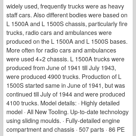
Італьєрі
widely used, frequently trucks were as heavy
Легенда
staff cars. Also different bodies were based on
L 1500A and L 1500S chassis, particularly fire
Менг модель
trucks, radio cars and ambulances were
Тамія
produced on the L 1500A and L 1500S bases.
Трістар
More often for radio cars and ambulances
Трубач
were used 4×2 chassis. L 1500A trucks were
Звезда
produced from June of 1941 till July 1943,
Альбоми-фотографії
were produced 4900 trucks. Production of L
Прогулянка навколо
1500S started same in June of 1941, but was
Книги
continued till July of 1944 and were produced
Dvd
4100 trucks. Model details: · Highly detailed
model · All New Tooling. Up-to-date technology
Контакт
using sliding moulds. · Fully-detailed engine
журнал ле
compartment and chassis · 507 parts · 86 PE
Набори