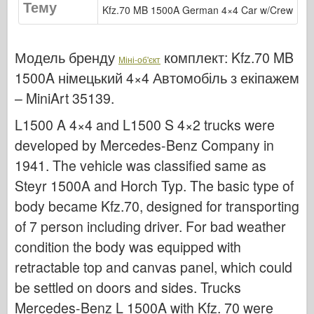
Тему
Бронко
Kfz.70 MB 1500A German 4×4 Car w/Crew
Кібер-хобі
Дніпромодель
Модель бренду
комплект:
Kfz.70 MB
Міні-об'єкт
Дракон
1500A німецький 4×4 Автомобіль з екіпажем
– MiniArt 35139
.
Едуард
Модель E.T.
L1500 A 4×4 and L1500 S 4×2 trucks were
Тонкі форми
developed by Mercedes-Benz Company in
1941. The vehicle was classified same as
Сили Доблесті
Steyr 1500A and Horch Typ. The basic type of
ФріулМодель
body became Kfz.70, designed for transporting
Хасеґава
of 7 person including driver. For bad weather
Хеллер
condition the body was equipped with
ХобіБос
retractable top and canvas panel, which could
Моделі IBG
be settled on doors and sides. Trucks
Icm
Mercedes-Benz L 1500A with Kfz. 70 were