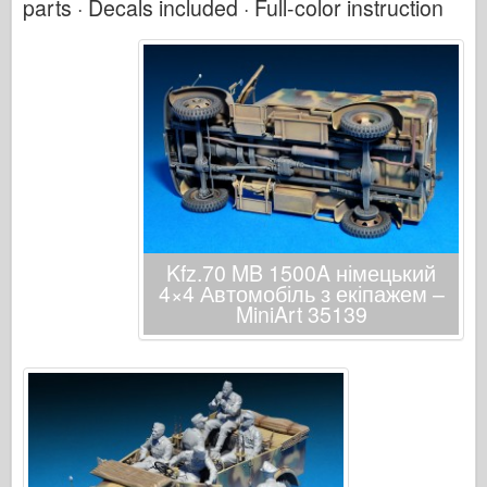
parts · Decals included · Full-color instruction
Kfz.70 MB 1500A німецький
4×4 Автомобіль з екіпажем –
MiniArt 35139