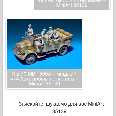
4×4 Автомобіль з екіпажем –
MiniArt 35139
Kfz.70 MB 1500A німецький
4×4 Автомобіль з екіпажем –
MiniArt 35139
Зачекайте, шукаємо для вас MiniArt
35139...