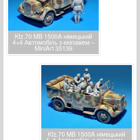
Kfz.70 MB 1500A німецький
4×4 Автомобіль з екіпажем –
MiniArt 35139
Kfz.70 MB 1500A німецький