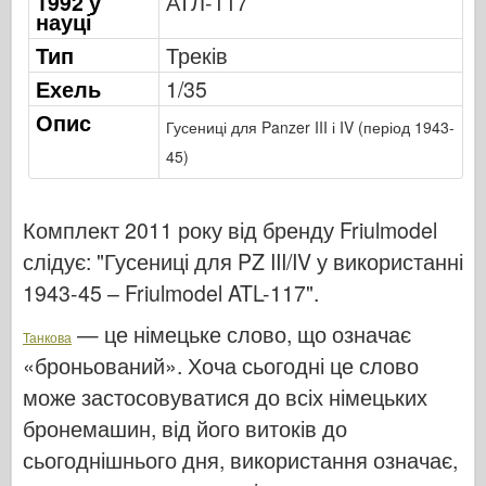
1992 у
АТЛ-117
Видавництво Оспрей
науці
Сигнал ескадрильї
Тип
Треків
Танкові потужності
Ехель
1/35
Вантажівки та танки
Опис
Гусениці для Panzer III і IV (період 1943-
Ваффен-Арсенал
45)
Вайдавніктво Міліціярія
Мокети
Комплект 2011 року від бренду Friulmodel
Академії
слідує:
"Гусениці для PZ III/IV у використанні
1943-45 – Friulmodel ATL-117"
Моделі тузів
.
Клуб AFV
— це німецьке слово, що означає
Танкова
Повітрянийфікс
«броньований». Хоча сьогодні це слово
може застосовуватися до всіх німецьких
Впс
бронемашин, від його витоків до
Модель АЗ
сьогоднішнього дня, використання означає,
Чорна собака