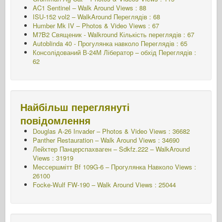
AC1 Sentinel – Walk Around Views : 88
ISU-152 vol2 – WalkAround
Переглядів : 68
Humber Mk IV – Photos & Video Views : 67
M7B2 Священик - Walkround
Кількість переглядів : 67
Autoblinda 40 - Прогулянка навколо
Переглядів : 65
Консолідований В-24М Лібератор – обхід
Переглядів :
62
Найбільш переглянуті
повідомлення
Douglas A-26 Invader – Photos & Video Views : 36682
Panther Restauration – Walk Around Views : 34690
Лейхтер Панцерспахваген – Sdkfz.222 – WalkAround
Views : 31919
Мессершмітт Bf 109G-6 – Прогулянка Навколо
Views :
26100
Focke-Wulf FW-190 – Walk Around Views : 25044