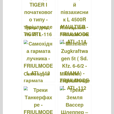
ген 1т –
Friulmodel
FRIULMODE
ATL-119
L ATL-110
Треки для
Німецький
TIGER I
півзахисник
початкового
L 4500R
типу -
MAULTIER –
Фріулмодел
FRIULMODE
ь ATL-116
L ATL-114
Самохідна
Mitteleler
гармата
Zugkraftwage
лучника –
n 5t ( Sd. Kfz.
FRIULMODE
6-6/2 –
L ATL-113
DIANA) –
FRIULMODE
L ATL-112