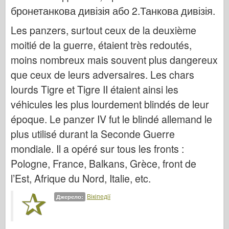
Італьєрі
бронетанкова дивізія або 2.Танкова дивізія.
Легенда
Les panzers, surtout ceux de la deuxième
Менг модель
moitié de la guerre, étaient très redoutés,
Тамія
moins nombreux mais souvent plus dangereux
Трістар
que ceux de leurs adversaires. Les chars
Трубач
lourds Tigre et Tigre II étaient ainsi les
véhicules les plus lourdement blindés de leur
Звезда
époque. Le panzer IV fut le blindé allemand le
Альбоми-фотографії
plus utilisé durant la Seconde Guerre
Прогулянка навколо
mondiale. Il a opéré sur tous les fronts :
Книги
Pologne, France, Balkans, Grèce, front de
Dvd
l’Est, Afrique du Nord, Italie, etc.
Контакт
Вікіпедії
Джерело:
журнал ле
Набори