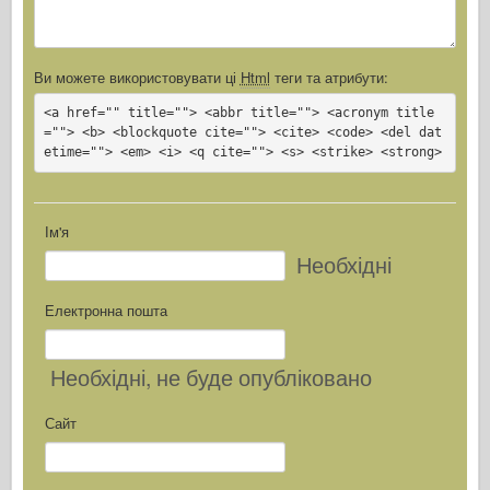
Ви можете використовувати ці
Html
теги та атрибути:
<a href="" title=""> <abbr title=""> <acronym title
=""> <b> <blockquote cite=""> <cite> <code> <del dat
etime=""> <em> <i> <q cite=""> <s> <strike> <strong>
Ім'я
Необхідні
Електронна пошта
Необхідні
, не буде опубліковано
Сайт