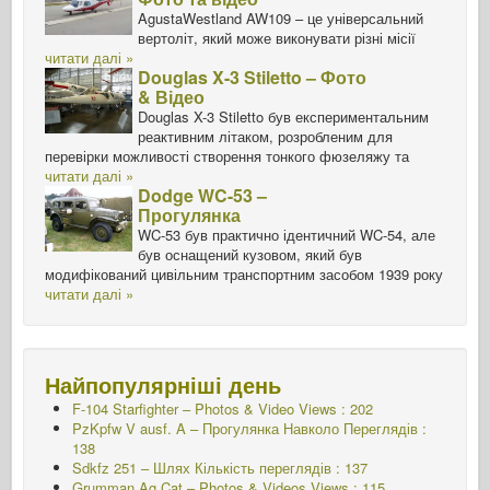
AgustaWestland AW109 – це універсальний
вертоліт, який може виконувати різні місії
читати далі »
Douglas X-3 Stiletto – Фото
& Відео
Douglas X-3 Stiletto був експериментальним
реактивним літаком, розробленим для
перевірки можливості створення тонкого фюзеляжу та
читати далі »
Dodge WC-53 –
Прогулянка
WC-53 був практично ідентичний WC-54, але
був оснащений кузовом, який був
модифікований цивільним транспортним засобом 1939 року
читати далі »
Найпопулярніші день
F-104 Starfighter – Photos & Video Views : 202
PzKpfw V ausf. A – Прогулянка Навколо
Переглядів :
138
Sdkfz 251 – Шлях
Кількість переглядів : 137
Grumman Ag Cat – Photos & Videos Views : 115