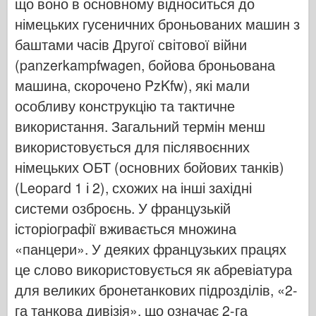
що воно в основному відноситься до
Бронко
німецьких гусеничних броньованих машин з
Кібер-хобі
баштами часів Другої світової війни
Дніпромодель
(panzerkampfwagen, бойова броньована
Дракон
машина, скорочено PzKfw), які мали
Едуард
особливу конструкцію та тактичне
Модель E.T.
використання. Загальний термін менш
Тонкі форми
використовується для післявоєнних
німецьких ОБТ (основних бойових танків)
Сили Доблесті
(Leopard 1 і 2), схожих на інші західні
ФріулМодель
системи озброєнь. У французькій
Хасеґава
історіографії вживається множина
Хеллер
«панцери». У деяких французьких працях
ХобіБос
це слово використовується як абревіатура
Моделі IBG
для великих бронетанкових підрозділів, «2-
Icm
га танкова дивізія», що означає 2-га