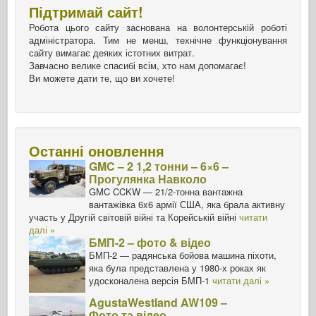
Підтримай сайт!
Робота цього сайту заснована на волонтерській роботі
адміністратора. Тим не менш, технічне функціонування
сайту вимагає деяких істотних витрат.
Завчасно велике спасибі всім, хто нам допомагає!
Ви можете дати те, що ви хочете!
Останні оновлення
GMC – 2 1,2 тонни – 6×6 –
Прогулянка Навколо
GMC CCKW — 21/2-тонна вантажна
вантажівка 6x6 армії США, яка брала активну
участь у Другій світовій війні та Корейській війні
читати
далі »
БМП-2 – фото & відео
БМП-2 — радянська бойова машина піхоти,
яка була представлена у 1980-х роках як
удосконалена версія БМП-1
читати далі »
AgustaWestland AW109 –
Фото та відео