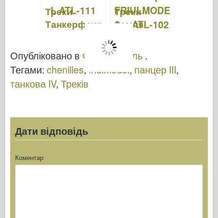
Треки
Треки
Танкерфахр
Земля
е –
Вассер
FRIULMODE
Шлеппер –
Опубліковано в
ФріулМодель
.
L ATL-111
FRIULMODE
Тегами:
chenilles
,
friulmodel
,
панцер III
,
L – ATL-102
танкова IV
,
Треків
Дати відповідь
Коментар