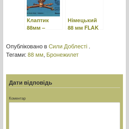
Sonderband
15
Клаптик
Німецький
88мм –
88 мм FLAK
Ваффен
36 –
Арсенал 027
Прогулянка
Опубліковано в
Сили Доблесті
.
Навколо
Тегами:
88 мм
,
Бронежилет
Дати відповідь
Коментар