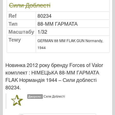
Сили Доблесті
Видавництво Оспрей
Сигнал ескадрильї
Ref
80234
Танкові потужності
Тип
88-ММ ГАРМАТА
Вантажівки та танки
Масштабу
1/32
Ваффен-Арсенал
Тему
GERMAN 88 MM FLAK GUN Normandy,
Вайдавніктво Міліціярія
1944
Мокети
Академії
Новинка 2012 року бренду Forces of Valor
Моделі тузів
комплект :
НІМЕЦЬКА 88-ММ ГАРМАТА
Клуб AFV
FLAK Нормандія 1944 – Сили доблесті
Повітрянийфікс
80234
.
Впс
Сили Доблесті
Джерело:
Модель АЗ
Чорна собака