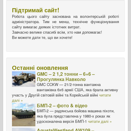
Підтримай сайт!
Робота цього сайту заснована на волонтерській роботі
адміністратора. Тим не менш, технічне функціонування
сайту вимагає деяких істотних витрат.
Завчасно велике спасибі всім, хто нам допомагає!
Ви можете дати те, що ви хочете!
Останні оновлення
GMC – 2 1,2 тонни – 6×6 –
Прогулянка Навколо
GMC CCKW — 21/2-тонна вантажна
вантажівка 6x6 армії США, яка брала активну
участь у Другій світовій війні та Корейській війні
читати
далі »
БМП-2 – фото & відео
БМП-2 — радянська бойова машина піхоти,
яка була представлена у 1980-х роках як
удосконалена версія БМП-1
читати далі »
AgustaWestland AW109 –