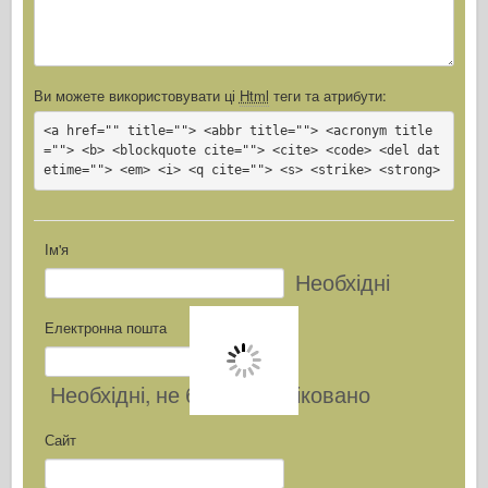
Ви можете використовувати ці
Html
теги та атрибути:
<a href="" title=""> <abbr title=""> <acronym title
=""> <b> <blockquote cite=""> <cite> <code> <del dat
etime=""> <em> <i> <q cite=""> <s> <strike> <strong>
Ім'я
Необхідні
Електронна пошта
Необхідні
, не буде опубліковано
Сайт