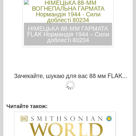
Бронко
Кібер-хобі
Дніпромодель
НІМЕЦЬКА 88-ММ ГАРМАТА
Дракон
FLAK Нормандія 1944 – Сили
доблесті 80234
Едуард
Модель E.T.
Тонкі форми
Сили Доблесті
Зачекайте, шукаю для вас 88 мм FLAK...
ФріулМодель
Хасеґава
Хеллер
Читайте також:
ХобіБос
Моделі IBG
Icm