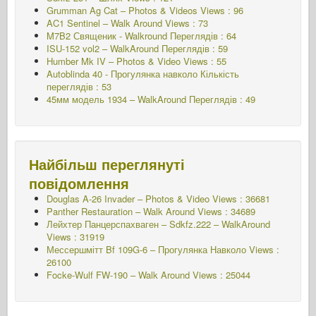
Grumman Ag Cat – Photos & Videos Views : 96
AC1 Sentinel – Walk Around Views : 73
M7B2 Священик - Walkround
Переглядів : 64
ISU-152 vol2 – WalkAround
Переглядів : 59
Humber Mk IV – Photos & Video Views : 55
Autoblinda 40 - Прогулянка навколо
Кількість
переглядів : 53
45мм модель 1934 – WalkAround
Переглядів : 49
Найбільш переглянуті
повідомлення
Douglas A-26 Invader – Photos & Video Views : 36681
Panther Restauration – Walk Around Views : 34689
Лейхтер Панцерспахваген – Sdkfz.222 – WalkAround
Views : 31919
Мессершмітт Bf 109G-6 – Прогулянка Навколо
Views :
26100
Focke-Wulf FW-190 – Walk Around Views : 25044