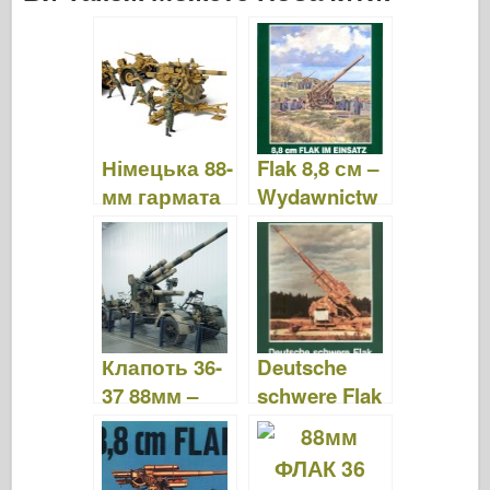
c
tt
b
er
m
st
d
ar
e
er
o
e
bl
o
di
e
b
ar
st
r
d
t
o
d
o
o
n
Німецька 88-
Flak 8,8 см –
k
мм гармата
Wydawnictw
Флак – Сили
o Militaria 147
доблесті
80070
Клапоть 36-
Deutsche
37 88мм –
schwere Flak
прогулянка
–
навколо
Wydawnictw
o Militaria