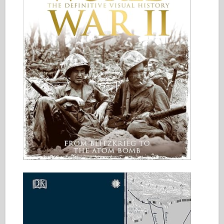
Італьєрі
Легенда
Менг модель
Тамія
Трістар
Трубач
Звезда
Альбоми-фотографії
Прогулянка навколо
Книги
Dvd
Контакт
журнал ле
Набори