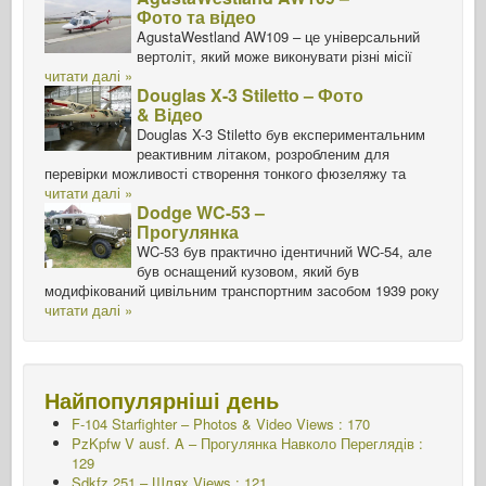
Фото та відео
AgustaWestland AW109 – це універсальний
вертоліт, який може виконувати різні місії
читати далі »
Douglas X-3 Stiletto – Фото
& Відео
Douglas X-3 Stiletto був експериментальним
реактивним літаком, розробленим для
перевірки можливості створення тонкого фюзеляжу та
читати далі »
Dodge WC-53 –
Прогулянка
WC-53 був практично ідентичний WC-54, але
був оснащений кузовом, який був
модифікований цивільним транспортним засобом 1939 року
читати далі »
Найпопулярніші день
F-104 Starfighter – Photos & Video Views : 170
PzKpfw V ausf. A – Прогулянка Навколо
Переглядів :
129
Sdkfz 251 – Шлях
Views : 121