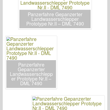
Італьєрі
Легенда
Panzerfahre Gepanzerter
Landwasserschlepper
Менг модель
Prototype Nr.II – DML 7490
Тамія
Трістар
Трубач
Звезда
Альбоми-фотографії
Panzerfahre
Прогулянка навколо
Gepanzerter
Landwasserschlepp
Книги
er Prototype Nr.II –
Dvd
DML 7490
Контакт
журнал ле
Набори