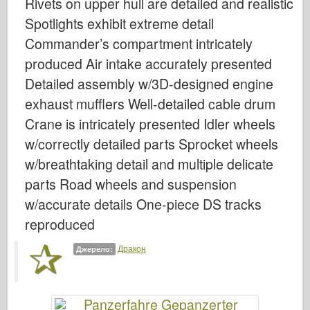
Rivets on upper hull are detailed and realistic
Бронко
Spotlights exhibit extreme detail
Кібер-хобі
Commander’s compartment intricately
Дніпромодель
produced Air intake accurately presented
Дракон
Detailed assembly w/3D-designed engine
Едуард
exhaust mufflers Well-detailed cable drum
Модель E.T.
Crane is intricately presented Idler wheels
Тонкі форми
w/correctly detailed parts Sprocket wheels
w/breathtaking detail and multiple delicate
Сили Доблесті
parts Road wheels and suspension
ФріулМодель
w/accurate details One-piece DS tracks
Хасеґава
reproduced
Хеллер
Дракон
ХобіБос
Джерело:
Моделі IBG
Icm