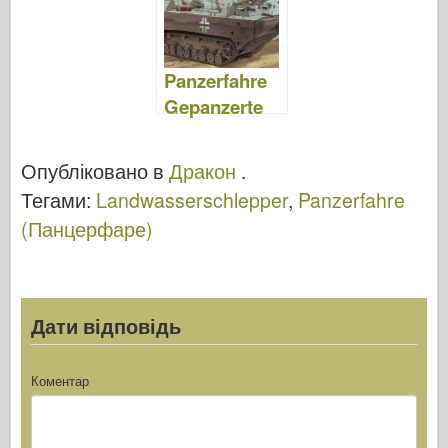
o
d
o
o
n
Panzerfahre
k
Gepanzerte
Landwassers
chlepper
Опубліковано в
Дракон
.
Прототип
Тегами:
Landwasserschlepper
,
Panzerfahre
Nr.I – DML
(Панцерфаре)
7489
Дати відповідь
Коментар