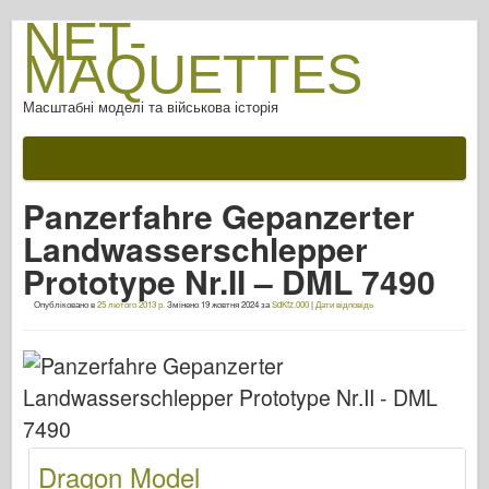
NET-
MAQUETTES
Масштабні моделі та військова історія
Документації
Після битви
Panzerfahre Gepanzerter
Зброя АФВ
Landwasserschlepper
Осі союзників
Prototype Nr.II – DML 7490
Обладунки фотогалерея
Опубліковано в
25 лютого 2013 р.
Змінено
19 жовтня 2024
за
SdKfz.000
|
Дати відповідь
Броня в профілі
Конкорд
Гайки та болти
Новий авангард
Моделювання Оспрея
Dragon Model