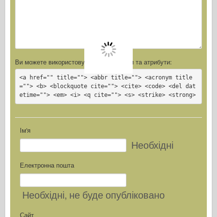
Ви можете використовувати ці
Html
теги та атрибути:
<a href="" title=""> <abbr title=""> <acronym title
=""> <b> <blockquote cite=""> <cite> <code> <del dat
etime=""> <em> <i> <q cite=""> <s> <strike> <strong>
Ім'я
Необхідні
Електронна пошта
Необхідні
, не буде опубліковано
Сайт