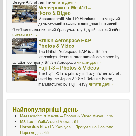
Beagle Aircraft as the
читати далі »
Мессершмітт Ме 410 –
Фото & Відео
Messerschmitt Me 410 Hornisse — німецький
двомоторний важкий винищувач і швидкий
бомбардувальник, який брав участь у Другій світовій війні
читати далі »
British Aerospace EAP –
Photos & Video
The British Aerospace EAP is a British
technology demonstrator aircraft developed by
aviation company British Aerospace
читати далі »
Fuji T-3 – Photos & Videos
The Fuji T-3 is a primary military trainer aircraft
used by the Japan Air Self Defense Force,
manufactured by Fuji Heavy
читати далі »
Найпопулярніші день
Messerschmitt Me208 – Photos & Video Views : 119
M3 Lee – WalkAround Views : 91
Накадзіма Кі-43-ІБ Хаябуса – Прогулянка Навколо
Переглядів : 65