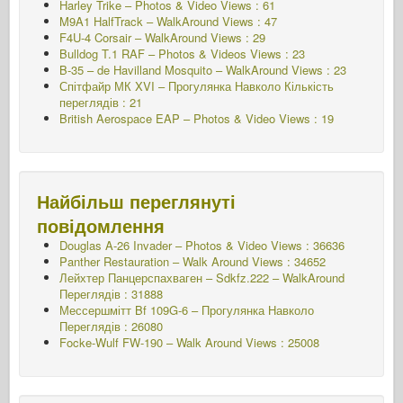
Harley Trike – Photos & Video Views : 61
M9A1 HalfTrack – WalkAround Views : 47
F4U-4 Corsair – WalkAround Views : 29
Bulldog T.1 RAF – Photos & Videos Views : 23
B-35 – de Havilland Mosquito – WalkAround Views : 23
Спітфайр МК XVI – Прогулянка Навколо
Кількість
переглядів : 21
British Aerospace EAP – Photos & Video Views : 19
Найбільш переглянуті
повідомлення
Douglas A-26 Invader – Photos & Video Views : 36636
Panther Restauration – Walk Around Views : 34652
Лейхтер Панцерспахваген – Sdkfz.222 – WalkAround
Переглядів : 31888
Мессершмітт Bf 109G-6 – Прогулянка Навколо
Переглядів : 26080
Focke-Wulf FW-190 – Walk Around Views : 25008