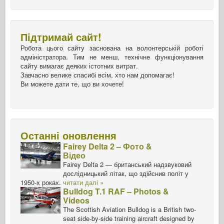
Підтримай сайт!
Робота цього сайту заснована на волонтерській роботі
адміністратора. Тим не менш, технічне функціонування
сайту вимагає деяких істотних витрат.
Завчасно велике спасибі всім, хто нам допомагає!
Ви можете дати те, що ви хочете!
Останні оновлення
Fairey Delta 2 – Фото &
Відео
Fairey Delta 2 — британський надзвуковий
дослідницький літак, що здійснив політ у
1950-х роках.
читати далі »
Bulldog T.1 RAF – Photos &
Videos
The Scottish Aviation Bulldog is a British two-
seat side-by-side training aircraft designed by