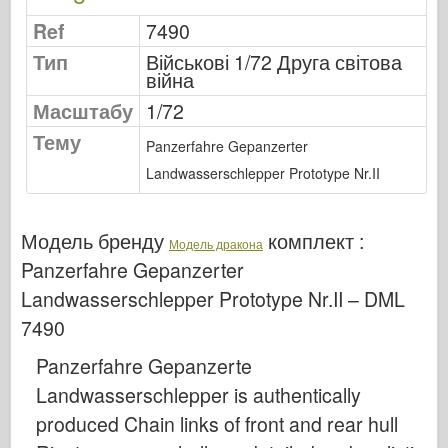
Видавництво Оспрей
Ref
7490
Сигнал ескадрильї
Тип
Військові 1/72 Друга світова
Танкові потужності
війна
Масштабу
Вантажівки та танки
1/72
Тему
Ваффен-Арсенал
Panzerfahre Gepanzerter
Вайдавніктво Міліціярія
Landwasserschlepper Prototype Nr.II
Мокети
Академії
Модель бренду
комплект :
Модель дракона
Panzerfahre Gepanzerter
Моделі тузів
Landwasserschlepper Prototype Nr.II – DML
Клуб AFV
7490
Повітрянийфікс
Panzerfahre Gepanzerte
Впс
Landwasserschlepper is authentically
Модель АЗ
produced Chain links of front and rear hull
Чорна собака