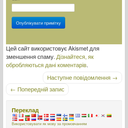
Цей сайт використовує Akismet для
зменшення спаму.
Дізнайтеся, як
обробляються дані коментарів
.
Навігація по посту
Наступне повідомлення
→
←
Попередній запис
Переклад
Використовувати як мову за промовчанням