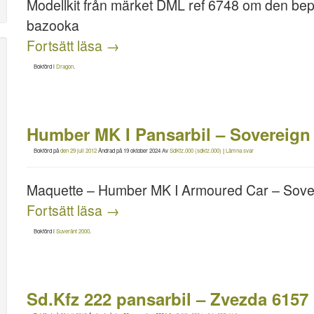
Modellkit från märket DML ref 6748 om den bep
bazooka
Fortsätt läsa
→
Bokförd i
Dragon
.
Humber MK I Pansarbil – Sovereig
Bokförd på
den 29 juli 2012
Ändrad på
19 oktober 2024
Av
SdKfz.000 (sdkfz.000)
|
Lämna svar
Maquette – Humber MK I Armoured Car – Sov
Fortsätt läsa
→
Bokförd i
Suveränt 2000
.
Sd.Kfz 222 pansarbil – Zvezda 6157