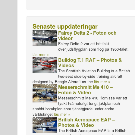
Senaste uppdateringar
Fairey Delta 2 - Foton och
videor
Fairey Delta 2 var ett brittiskt
överljudsflygplan som flög på 1950-talet.
läs mer »
Bulldog T.1 RAF – Photos &
Videos
The Scottish Aviation Bulldog is a British
two-seat side-by-side training aircraft
designed by Beagle Aircraft as the
läs mer »
Messerschmitt Me 410 –
Foton & Video
Messerschmitt Me 410 Hornisse var ett
tyskt tvåmotorigt tungt jaktplan och
snabbt bombplan som tjänstgjorde under andra
världskriget
läs mer »
British Aerospace EAP –
Photos & Video
The British Aerospace EAP is a British