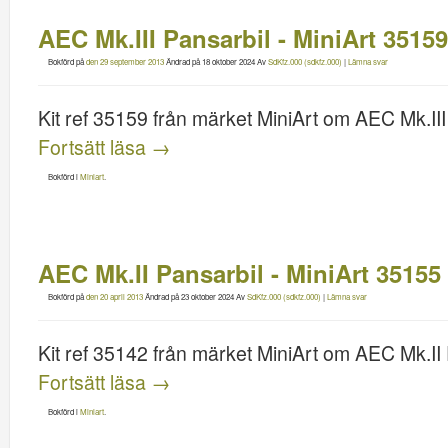
AEC Mk.III Pansarbil - MiniArt 35159
Bokförd på
den 29 september 2013
Ändrad på
18 oktober 2024
Av
SdKfz.000 (sdkfz.000)
|
Lämna svar
Kit ref 35159 från märket MiniArt om AEC Mk.III
Fortsätt läsa
→
Bokförd i
Miniart
.
AEC Mk.II Pansarbil - MiniArt 35155
Bokförd på
den 20 april 2013
Ändrad på
23 oktober 2024
Av
SdKfz.000 (sdkfz.000)
|
Lämna svar
Kit ref 35142 från märket MiniArt om AEC Mk.II
Fortsätt läsa
→
Bokförd i
Miniart
.