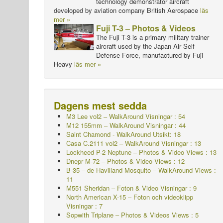
technology demonstrator aircraft
developed by aviation company British Aerospace
läs
mer »
Fuji T-3 – Photos & Videos
The Fuji T-3 is a primary military trainer
aircraft used by the Japan Air Self
Defense Force, manufactured by Fuji
Heavy
läs mer »
Dagens mest sedda
M3 Lee vol2 – WalkAround
Visningar : 54
M12 155mm – WalkAround
Visningar : 44
Saint Chamond - WalkAround Utsikt: 18
Casa C.2111 vol2 – WalkAround
Visningar : 13
Lockheed P-2 Neptune – Photos & Video Views : 13
Dnepr M-72 – Photos & Video Views : 12
B-35 – de Havilland Mosquito – WalkAround Views :
11
M551 Sheridan – Foton & Video Visningar : 9
North American X-15 – Foton och videoklipp
Visningar : 7
Sopwith Triplane – Photos & Videos Views : 5