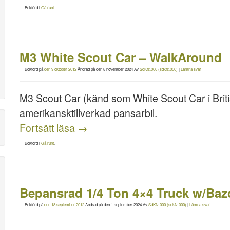
Bokförd i
Gå runt
.
M3 White Scout Car – WalkAround
Bokförd på
den 9 oktober 2012
Ändrad på
den 8 november 2024
Av
SdKfz.000 (sdkfz.000)
|
Lämna svar
M3 Scout Car (känd som White Scout Car i Bri
amerikansktillverkad pansarbil.
Fortsätt läsa
→
Bokförd i
Gå runt
.
Bepansrad 1/4 Ton 4×4 Truck w/Ba
Bokförd på
den 18 september 2012
Ändrad på
den 1 september 2024
Av
SdKfz.000 (sdkfz.000)
|
Lämna svar