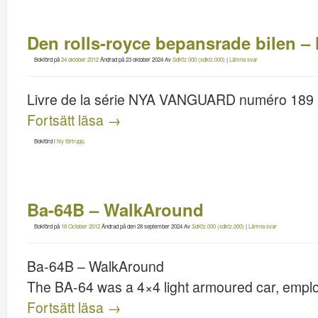
Den rolls-royce bepansrade bilen
Bokförd på
24 oktober 2012
Ändrad på
23 oktober 2024
Av
SdKfz.000 (sdkfz.000)
|
Lämna svar
Livre de la série NYA VANGUARD numéro 189 a
Fortsätt läsa
→
Bokförd i
Ny förtrupp
.
Ba-64B – WalkAround
Bokförd på
18 October 2012
Ändrad på
den 28 september 2024
Av
SdKfz.000 (sdkfz.000)
|
Lämna svar
Ba-64B – WalkAround
The BA-64 was a 4×4 light armoured car, empl
Fortsätt läsa
→