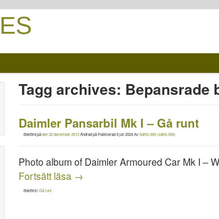
ES
Tagg archives:
Bepansrade b
Daimler Pansarbil Mk I – Gå runt
Bokförd på
den 22 december 2013
Ändrad på
Publicerad 5 juli 2024
Av
SdKfz.000 (sdkfz.000)
Photo album of Daimler Armoured Car Mk I – 
Fortsätt läsa
→
Bokförd i
Gå runt
.