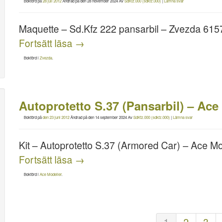
Bokförd på
28 juli 2012
Ändrad på
den 28 november 2024
Av
SdKfz.000 (sdkfz.000)
|
Lämna svar
Maquette – Sd.Kfz 222 pansarbil – Zvezda 615
Fortsätt läsa
→
Bokförd i
Zvezda
.
Autoprotetto S.37 (Pansarbil) – Ace
Bokförd på
den 23 juni 2012
Ändrad på
den 14 september 2024
Av
SdKfz.000 (sdkfz.000)
|
Lämna svar
Kit – Autoprotetto S.37 (Armored Car) – Ace M
Fortsätt läsa
→
Bokförd i
Ace Modeller
.