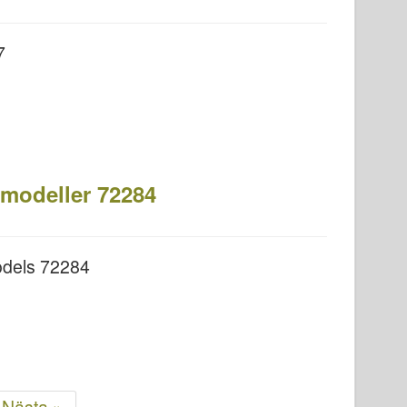
7
 modeller 72284
odels 72284