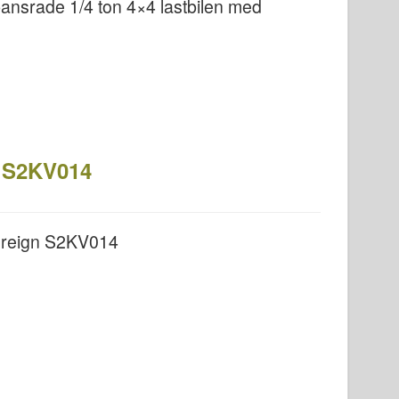
ansrade 1/4 ton 4×4 lastbilen med
n S2KV014
ereign S2KV014