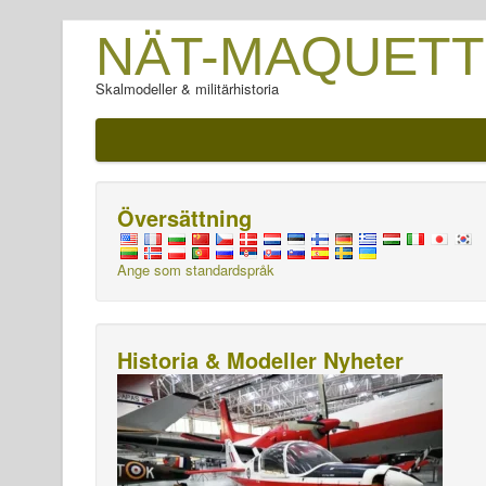
NÄT-MAQUETT
Skalmodeller & militärhistoria
Översättning
Ange som standardspråk
Historia & Modeller Nyheter