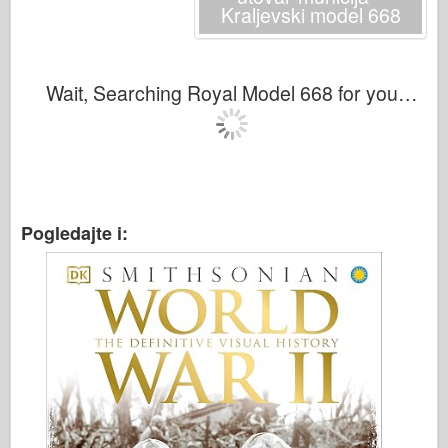
Italeri
Kraljevski model 668
Legenda
Meng Model
Wait, Searching Royal Model 668 for you…
Tamiya
Tristar
Trubaи
Zvezda
Pogledajte i:
Albumi-Fotografije
Šetnja okolo
Knjige
Dvd - ove
Kontakt
le Journal
Kompleti