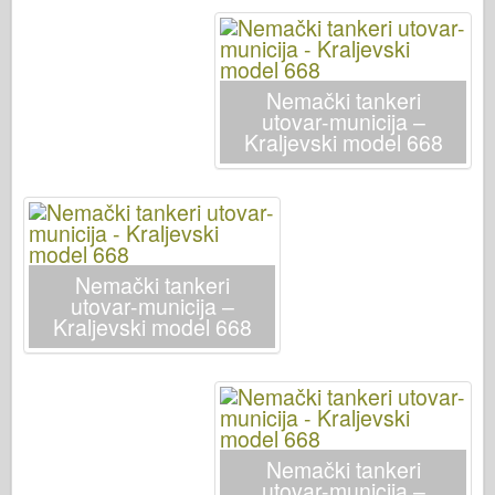
Bronko
Sajber-hobi
Dnepromodel
Nemački tankeri
Zmaja
utovar-municija –
Kraljevski model 668
Eduard
E.T. Model
Fini kalupi
Sile hrabrosti
Nemački tankeri
FriulModel
utovar-municija –
Kraljevski model 668
Hasegava
Heler
HobbyBoss
IBG modeli
Nemački tankeri
ICM
utovar-municija –