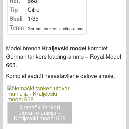
Ref.
668
Osprey izdavaštvo
Tip
Cifre
Signal eskadrile
Skali
1/35
Snaga tenka
Tema
German tankers loading-ammo
Trucks & Tanks
Waffen-Arsenal
Model brenda
Kraljevski model
komplet:
Wydawnictwo Militaria
German tankers loading-ammo – Royal Model
Maquettes
668
.
Akademiji
Komplet sadrži nesastavljene delove smole.
Modeli keca
AFV Klub
Vazdušni fiks
Vazduhoplovstvo
Nemački tankeri
utovar-municija –
AZ Model
Kraljevski model 668
Crni pas