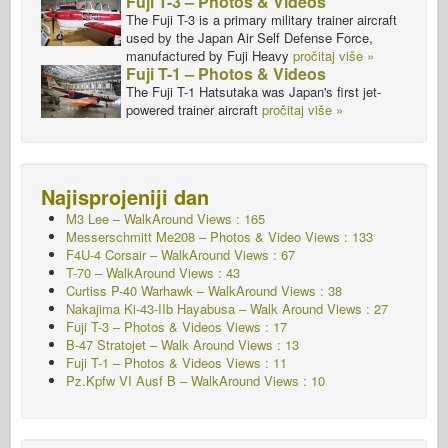
Fuji T-3 – Photos & Videos
The Fuji T-3 is a primary military trainer aircraft
used by the Japan Air Self Defense Force,
manufactured by Fuji Heavy
pročitaj više »
Fuji T-1 – Photos & Videos
The Fuji T-1 Hatsutaka was Japan's first jet-
powered trainer aircraft
pročitaj više »
Najisprojeniji dan
M3 Lee – WalkAround Views : 165
Messerschmitt Me208 – Photos & Video Views : 133
F4U-4 Corsair – WalkAround Views : 67
T-70 – WalkAround
Views : 43
Curtiss P-40 Warhawk – WalkAround
Views : 38
Nakajima Ki-43-IIb Hayabusa – Walk Around
Views : 27
Fuji T-3 – Photos & Videos Views : 17
B-47 Stratojet – Walk Around Views : 13
Fuji T-1 – Photos & Videos Views : 11
Pz.Kpfw VI Ausf B – WalkAround Views : 10