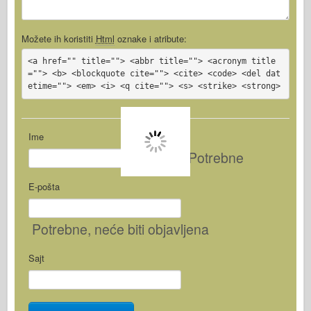
Možete ih koristiti
Html
oznake i atribute:
<a href="" title=""> <abbr title=""> <acronym title
=""> <b> <blockquote cite=""> <cite> <code> <del dat
etime=""> <em> <i> <q cite=""> <s> <strike> <strong>
Ime
Potrebne
E-pošta
Potrebne
, neće biti objavljena
Sajt