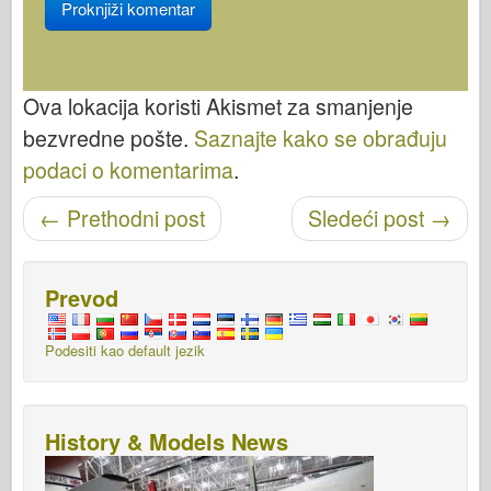
Ova lokacija koristi Akismet za smanjenje
bezvredne pošte.
Saznajte kako se obrađuju
podaci o komentarima
.
Objavi navigaciju
←
Prethodni post
Sledeći post
→
Prevod
Podesiti kao default jezik
History & Models News