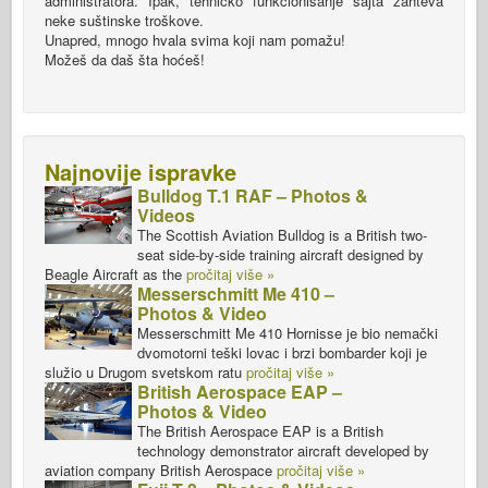
administratora. Ipak, tehničko funkcionisanje sajta zahteva
neke suštinske troškove.
Unapred, mnogo hvala svima koji nam pomažu!
Možeš da daš šta hoćeš!
Najnovije ispravke
Bulldog T.1 RAF – Photos &
Videos
The Scottish Aviation Bulldog is a British two-
seat side-by-side training aircraft designed by
Beagle Aircraft as the
pročitaj više »
Messerschmitt Me 410 –
Photos & Video
Messerschmitt Me 410 Hornisse je bio nemački
dvomotorni teški lovac i brzi bombarder koji je
služio u Drugom svetskom ratu
pročitaj više »
British Aerospace EAP –
Photos & Video
The British Aerospace EAP is a British
technology demonstrator aircraft developed by
aviation company British Aerospace
pročitaj više »