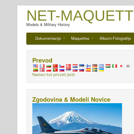
NET-MAQUETT
Models & Military History
Dokumentacijo
Maquettes
Albumi-Fotografije
Prevod
Nastavi kot privzeti jezik
Zgodovina & Modeli Novice