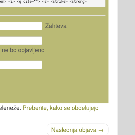
<em> <i> <q cite=""> <s> <strike> <strong>
Zahteva
, ne bo objavljeno
želeneže.
Preberite, kako se obdelujejo
Naslednja objava
→