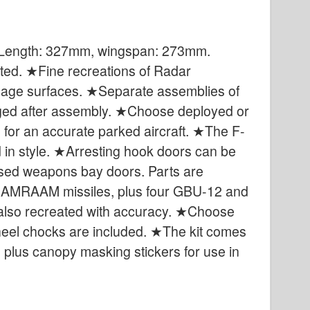
it. Length: 327mm, wingspan: 273mm.
icted. ★Fine recreations of Radar
lage surfaces. ★Separate assemblies of
nged after assembly. ★Choose deployed or
 for an accurate parked aircraft. ★The F-
d in style. ★Arresting hook doors can be
sed weapons bay doors. Parts are
C AMRAAM missiles, plus four GBU-12 and
also recreated with accuracy. ★Choose
heel chocks are included. ★The kit comes
s plus canopy masking stickers for use in