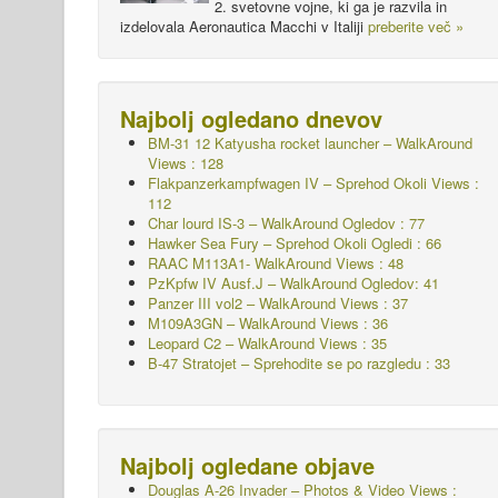
2. svetovne vojne, ki ga je razvila in
izdelovala Aeronautica Macchi v Italiji
preberite več »
Najbolj ogledano dnevov
BM-31 12 Katyusha rocket launcher – WalkAround
Views : 128
Flakpanzerkampfwagen IV – Sprehod Okoli
Views :
112
Char lourd IS-3 – WalkAround
Ogledov : 77
Hawker Sea Fury – Sprehod Okoli
Ogledi : 66
RAAC M113A1- WalkAround Views : 48
PzKpfw IV Ausf.J – WalkAround
Ogledov: 41
Panzer III vol2 – WalkAround Views : 37
M109A3GN – WalkAround Views : 36
Leopard C2 – WalkAround Views : 35
B-47 Stratojet – Sprehodite se po razgledu : 33
Najbolj ogledane objave
Douglas A-26 Invader – Photos & Video Views :