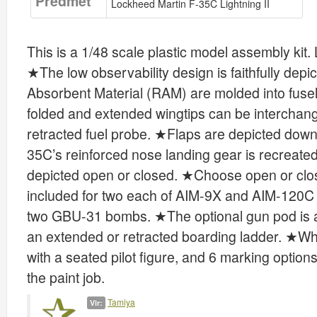
Predmet
Lockheed Martin F-35C Lightning II
This is a 1/48 scale plastic model assembly k
★The low observability design is faithfully dep
Absorbent Material (RAM) are molded into fuse
folded and extended wingtips can be intercha
retracted fuel probe. ★Flaps are depicted down
35C’s reinforced nose landing gear is recreate
depicted open or closed. ★Choose open or clo
included for two each of AIM-9X and AIM-120
two GBU-31 bombs. ★The optional gun pod is 
an extended or retracted boarding ladder. ★W
with a seated pilot figure, and 6 marking option
the paint job.
Tamiya
Vir: