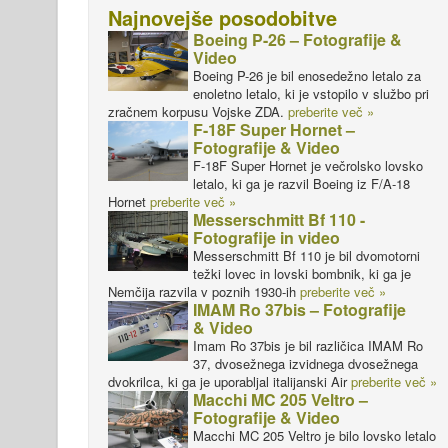
Najnovejše posodobitve
Boeing P-26 – Fotografije &
Video
Boeing P-26 je bil enosedežno letalo za
enoletno letalo, ki je vstopilo v službo pri
zračnem korpusu Vojske ZDA.
preberite več »
F-18F Super Hornet –
Fotografije & Video
F-18F Super Hornet je večrolsko lovsko
letalo, ki ga je razvil Boeing iz F/A-18
Hornet
preberite več »
Messerschmitt Bf 110 -
Fotografije in video
Messerschmitt Bf 110 je bil dvomotorni
težki lovec in lovski bombnik, ki ga je
Nemčija razvila v poznih 1930-ih
preberite več »
IMAM Ro 37bis – Fotografije
& Video
Imam Ro 37bis je bil različica IMAM Ro
37, dvosežnega izvidnega dvosežnega
dvokrilca, ki ga je uporabljal italijanski Air
preberite več »
Macchi MC 205 Veltro –
Fotografije & Video
Macchi MC 205 Veltro je bilo lovsko letalo