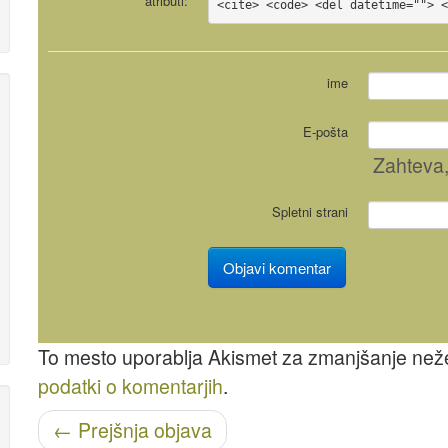
atributi:
<cite> <code> <del datetime=""> 
ime
E-pošta
Zahteva
Spletni strani
To mesto uporablja Akismet za zmanjšanje ne
podatki o komentarjih
.
Pošišci navigacijo
←
Prejšnja objava