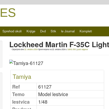
ES
Sprehod okoli
Knjige
Dvd
Stik
le Journal
Kompleti
Lockheed Martin F-35C Light
Objavljeno dne
22. oktobra 2024
Spremenjeno na
22. oktobra 2024
z
SdKfz.000
|
pusti odgovor
Tamiya
Ref
61127
Temo
Model lestvice
lestvica
1/48