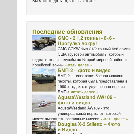
Вы можете дать то, что вы хотите!
Последние обновления
GMC - 2 1,2 тонны - 6×6 -
Прогулка вокруг
GMC CCKW был 21/2-тонный 6x6 армии
США грузовой автомобиль, который
видел тяжелые службы во Второй мировой войне и
Корейской войны
читать далее »
БМП-2 – фото и видео
БМП-2 — советская боевая машина
пехоты, которая была представлена в
1980-х годах как улучшенная версия
БМП-1
читать далее »
AgustaWestland AW109 –
фото и видео
AgustaWestland AW109 - это
универсальный вертолет, который
может выполнять различные миссии
читать далее »
Douglas X-3 Stiletto – Фото
и Видео