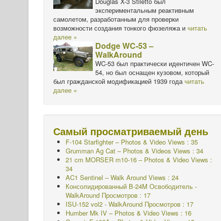
Douglas X-3 Stiletto был
экспериментальным реактивным
самолетом, разработанным для проверки
возможности создания тонкого фюзеляжа и
читать
далее »
Dodge WC-53 –
WalkAround
WC-53 был практически идентичен WC-
54, но был оснащен кузовом, который
был гражданской модификацией 1939 года
читать
далее »
Самый просматриваемый день
F-104 Starfighter – Photos & Video Views : 35
Grumman Ag Cat – Photos & Videos Views : 34
21 cm MORSER m10-16 – Photos & Video Views :
34
AC1 Sentinel – Walk Around Views : 24
Консолидированный B-24M Освободитель -
WalkAround
Просмотров : 17
ISU-152 vol2 - WalkAround
Просмотров : 17
Humber Mk IV – Photos & Video Views : 16