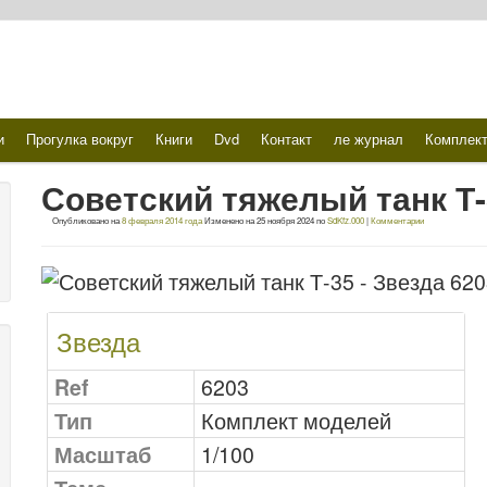
и
Прогулка вокруг
Книги
Dvd
Контакт
ле журнал
Комплек
Советский тяжелый танк Т-
Опубликовано на
8 февраля 2014 года
Изменено на
25 ноября 2024
по
SdKfz.000
|
Комментарии
Звезда
Ref
6203
Тип
Комплект моделей
Масштаб
1/100