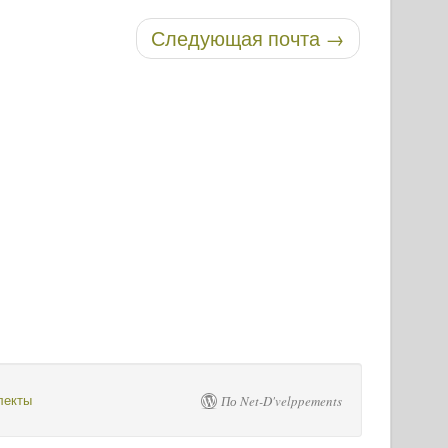
Следующая почта
→
лекты
По Net-D'velppements