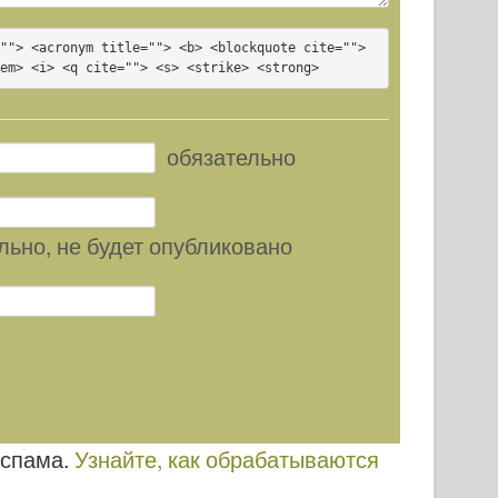
""> <acronym title=""> <b> <blockquote cite=""> 
<em> <i> <q cite=""> <s> <strike> <strong>
обязательно
льно
, не будет опубликовано
 спама.
Узнайте, как обрабатываются