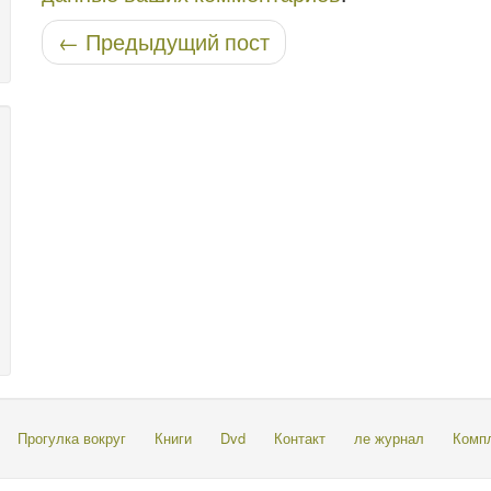
Навигация по записям
←
Предыдущий пост
Прогулка вокруг
Книги
Dvd
Контакт
ле журнал
Комп