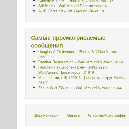
Convair F-102A – Photos & Video Views : 15
Sdkfz 251 - WalkAround
Просмотров : 13
A-7B Corsair II – WalkAround Views : 9
Самые просматриваемые
сообщения
Douglas A-26 Invader – Photos & Video Views :
36682
Panther Restauration – Walk Around Views : 34691
Лейхтер Панцерспехваген - Sdkfz.222 -
WalkAround
Просмотров : 31919
Мессершмитт Bf 109G-6 - Прогулка вокруг
Views :
26100
Focke-Wulf FW-190 – Walk Around Views : 25044
Документации
Макеты
Альбомы-Фотографии