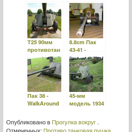
Прогулка
фунтовый -
вокруг
Прогулка
вокруг
Т25 90мм
8.8cm Пак
противотан
43-41 -
ковые
Прогулка
пушки -
вокруг
WalkAround
Пак 38 -
45-мм
WalkAround
модель 1934
- WalkAround
Опубликовано в
Прогулка вокруг
.
Отмеченных:
Противо танковая пушка