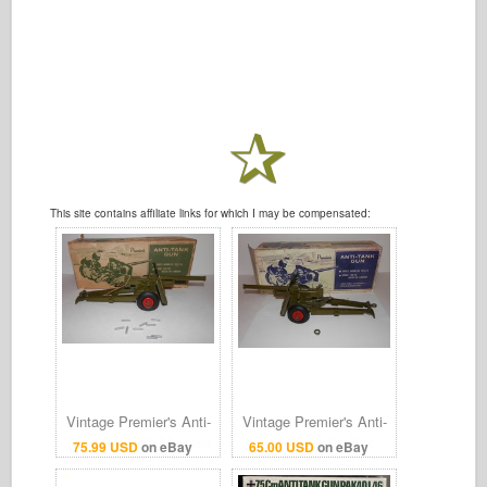
This site contains affiliate links for which I may be compensated:
Vintage Premier's Anti-
Vintage Premier's Anti-
Tank Gun with Missiles
Tank Gun with Box
75.99 USD
on eBay
65.00 USD
on eBay
and Box