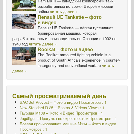
Ram Mk.II — канадский крейсерский танк,
разработанный во время Второй мировой
войны
читать далее »
Renault UE Tankette – фото
и видео
Renault UE Tankette — лёгкая гусеничная
бронированная машина, которая
разрабатывалась и производилась во Франции с 1932 по
1940 год
читать далее »
Rooikat – Фото и видео
The Rooikat armoured fighting vehicle is a
product of South Africa's experience in counter-
insurgency and conventional warfare
читать
далее »
Самый просматриваемый день
BAC Jet Provost – Фото и видео Просмотров : 1
New Standard D-25 – Photos & Videos Views : 1
Гаубица M108 – Фото и Видео Просмотров : 1
Jagdtiger – Прогулка по окрестностям Просмотров : 1
Боевая бронированная машина M114 – Фото и видео
Просмотров : 1