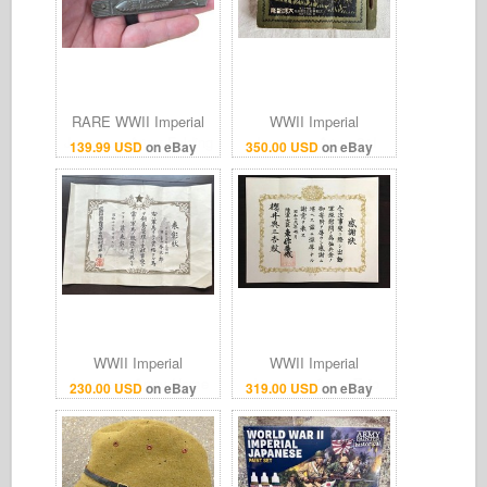
RARE WWII Imperial
WWII Imperial
Japanese Army Folding
Japanese Army 3rd
139.99 USD
on eBay
350.00 USD
on eBay
Knife Higonokami
Division China War
Fighter Plane Motif
Photo Album Otsuka
Unit 1939
WWII Imperial
WWII Imperial
Japanese Army Horse
Japanese Army Tojo
230.00 USD
on eBay
319.00 USD
on eBay
Requisition Award
Hideki Signed
Document 1941 Signed
Appreciation Certificate
General
1941