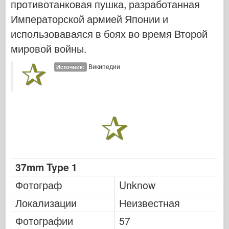
противотанковая пушка, разработанная
Кибер-хобби
Императорской армией Японии и
Днепромодель
использоваваяся в боях во время Второй
Дракона
мировой войны.
Эдуард
Википедии
Источник:
E.T. Модель
Тонкие формы
Силы доблести
ФриулМодель
Хасэгава
Хеллер
37mm Type 1
ХоббиБос
Фотограф
Unknow
Модели IBG
Локализации
Неизвестная
Jc.
Фотографии
Италери
57