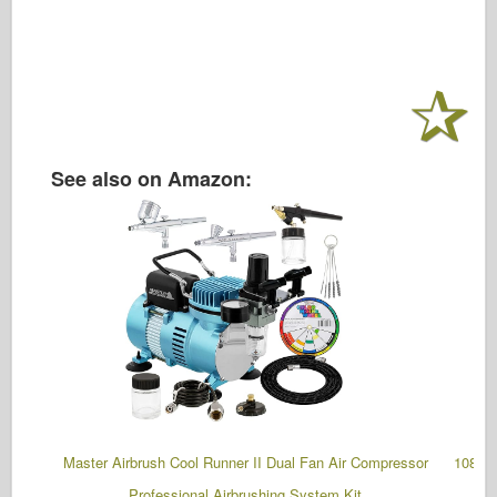
See also on Amazon:
Master Airbrush Cool Runner II Dual Fan Air Compressor
108 Pc
Professional Airbrushing System Kit