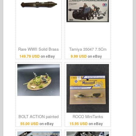
Rare WWII Solid Brass
Tamiya 35047 7.5Cm
45mm Anti-Tank Gun
Anti-Tank Gun Pak 40
149.79 USD
on eBay
9.99 USD
on eBay
Chamber Gauge
L46 1/35 Scale Model
Artillery Armorer Tool
Kit 1:35
BOLT ACTION painted
ROCO MiniTanks
German Grenadier PAK-
WWII- U.S. Army ANTI-
55.00 USD
on eBay
15.95 USD
on eBay
40 Anti-tank Gun 28mm
TANK GUN w/ M-
100Trailer Z-198 - HO