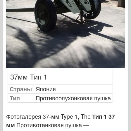
Сигнал эскадрильи
ТанкВласть
Грузовики и танки
Ваффен-Арсенал
Wydawnictwo Милитария
Макеты
Академии
Модели тузов
37мм Тип 1
Клуб AFV
Страны
Airfix
Япония
Тип
Противоопухонковая пушка
Ввс
Модель АЗ
Фотогалерея 37-мм Type 1, The
Тип 1 37
Черная собака
мм
Противотанковая пушка —
Бронко