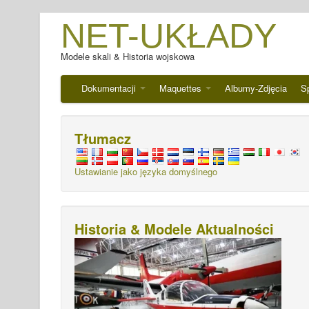
NET-UKŁADY
Modele skali & Historia wojskowa
Dokumentacji
Maquettes
Albumy-Zdjęcia
S
Tłumacz
Ustawianie jako języka domyślnego
Historia & Modele Aktualności