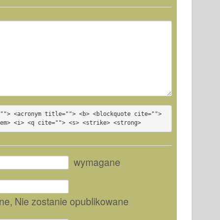
""> <acronym title=""> <b> <blockquote cite=""> 
<em> <i> <q cite=""> <s> <strike> <strong>
wymagane
ne
, Nie zostanie opublikowane