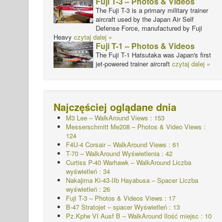
Fuji T-3 – Photos & Videos
The Fuji T-3 is a primary military trainer
aircraft used by the Japan Air Self
Defense Force, manufactured by Fuji
Heavy
czytaj dalej »
Fuji T-1 – Photos & Videos
The Fuji T-1 Hatsutaka was Japan's first
jet-powered trainer aircraft
czytaj dalej »
Najczęściej oglądane dnia
M3 Lee – WalkAround Views : 153
Messerschmitt Me208 – Photos & Video Views :
124
F4U-4 Corsair – WalkAround Views : 61
T-70 – WalkAround
Wyświetlenia : 42
Curtiss P-40 Warhawk – WalkAround
Liczba
wyświetleń : 34
Nakajima Ki-43-IIb Hayabusa – Spacer
Liczba
wyświetleń : 26
Fuji T-3 – Photos & Videos Views : 17
B-47 Stratojet – spacer Wyświetleń : 13
Pz.Kpfw VI Ausf B – WalkAround Ilość miejsc : 10