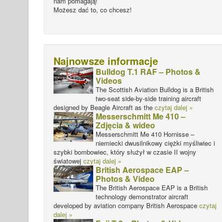
nam pomagają!
Możesz dać to, co chcesz!
Najnowsze informacje
Bulldog T.1 RAF – Photos &
Videos
The Scottish Aviation Bulldog is a British
two-seat side-by-side training aircraft
designed by Beagle Aircraft as the
czytaj dalej »
Messerschmitt Me 410 –
Zdjęcia & wideo
Messerschmitt Me 410 Hornisse –
niemiecki dwusilnikowy ciężki myśliwiec i
szybki bombowiec, który służył w czasie II wojny
światowej
czytaj dalej »
British Aerospace EAP –
Photos & Video
The British Aerospace EAP is a British
technology demonstrator aircraft
developed by aviation company British Aerospace
czytaj
dalej »