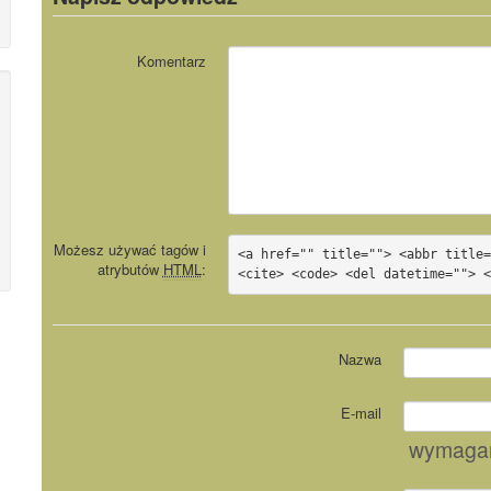
Komentarz
Możesz używać tagów i
<a href="" title=""> <abbr title=
atrybutów
HTML
:
<cite> <code> <del datetime=""> 
Nazwa
E-mail
wymaga