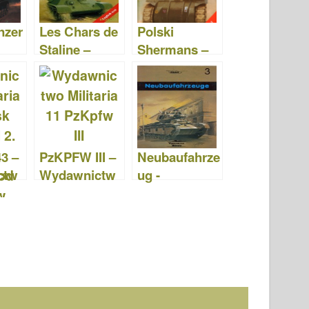
nzer
Les Chars de
Polski
Staline –
Shermans –
ctw
Wydawnictw
Wydawnictw
a 029
o Militaria 212
o Militaria 192
3 –
PzKPFW III –
Neubaufahrze
ctw
Wydawnictw
ug -
a 085
o Militaria 011
Wydawnictw
o Militaria 003