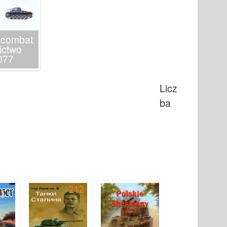
 combat
ictwo
 077
Licz
ba