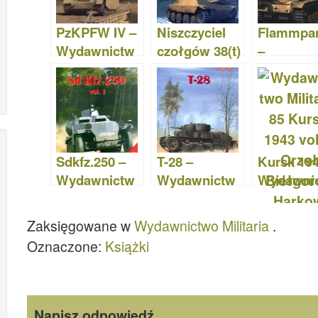
o
n
PzKPFW IV –
Niszczyciel
Flammpa
k
Wydawnictw
czołgów 38(t)
–
o Militaria 147
- Hetzer -
Wydawni
sdkfz.138/2 -
o Militari
Wydawnictw
o Militaria 056
Sdkfz.250 –
T-28 –
Kursk 194
Wydawnictw
Wydawnictw
Wydawni
o Militaria 173
o Militaria 160
o Militari
Zaksięgowane w
Wydawnictwo Militaria
.
Oznaczone:
Książki
Napisz odpowiedź