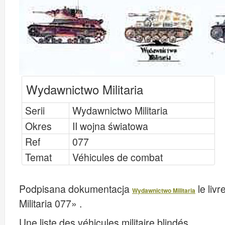
Wydawnictwo Militaria
Serii
Wydawnictwo Militaria
Okres
II wojna światowa
Ref
077
Temat
Véhicules de combat
Podpisana dokumentacja
le liv
Wydawnictwo Militaria
Militaria 077» .
Une liste des véhicules militaire blindés