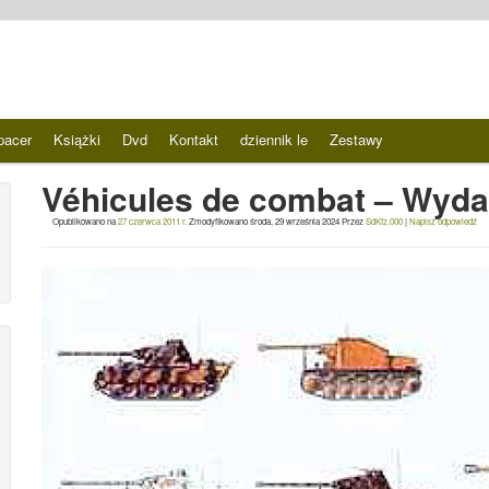
pacer
Książki
Dvd
Kontakt
dziennik le
Zestawy
Véhicules de combat – Wydaw
Opublikowano na
27 czerwca 2011 r.
Zmodyfikowano
środa, 29 września 2024
Przez
SdKfz.000
|
Napisz odpowiedź