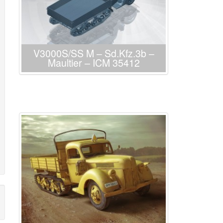
V3000S/SS M – Sd.Kfz.3b –
Maultier – ICM 35412