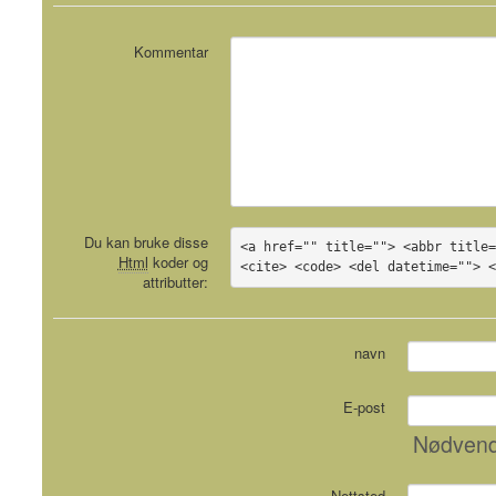
Kommentar
Du kan bruke disse
<a href="" title=""> <abbr title=
Html
koder og
<cite> <code> <del datetime=""> 
attributter:
navn
E-post
Nødvend
Nettsted