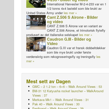
International Harvester M-2-4-233 var en 1
1/2 tonns 4x4 lastebil som ble brukt av
United States Army under
les mer »
Cant Z.506 S Airone - Bilder
og video
CANT Z.506 S Airone var en variant av
CANT Z.506 Airone, et trimotorisk flytefly
produsert av det italienske selskapet
les mer »
Caudron G.III - Bilder og
Video
Caudron G.III var et fransk dobbeltdekker
som ble mye brukt under første
verdenskrig som rekognoseringsfly og treningsfly
les
mer »
Mest sett av Dagen
GMC – 2 1.2 ton – 6×6 – Walk Around Views : 53
BM-31 12 Katyusha rocket launcher – WalkAround
Views : 37
Merkava Mk1 – Walk Around Views : 31
Pak 40 – Walk Around Views : 30
Ferdinand – Walk Around Views : 29