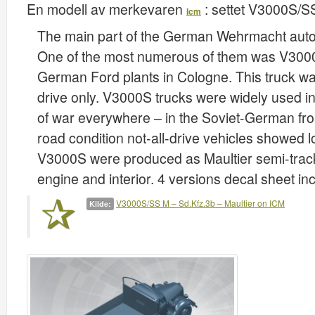
En modell av merkevaren
: settet
V3000S/SS
Icm
The main part of the German Wehrmacht autop
One of the most numerous of them was V3000
German Ford plants in Cologne. This truck w
drive only. V3000S trucks were widely used in
of war everywhere – in the Soviet-German front,
road condition not-all-drive vehicles showed l
V3000S were produced as Maultier semi-tracke
engine and interior. 4 versions decal sheet in
V3000S/SS M – Sd.Kfz.3b – Maultier on ICM
Kilde: