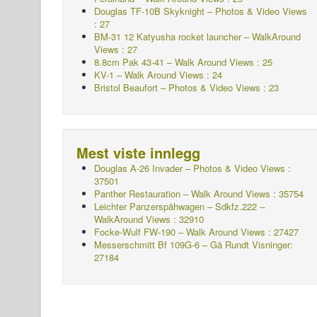
Douglas TF-10B Skyknight – Photos & Video Views
: 27
BM-31 12 Katyusha rocket launcher – WalkAround
Views : 27
8.8cm Pak 43-41 – Walk Around Views : 25
KV-1 – Walk Around Views : 24
Bristol Beaufort – Photos & Video Views : 23
Mest viste innlegg
Douglas A-26 Invader – Photos & Video Views :
37501
Panther Restauration – Walk Around Views : 35754
Leichter Panzerspähwagen – Sdkfz.222 –
WalkAround
Views : 32910
Focke-Wulf FW-190 – Walk Around Views : 27427
Messerschmitt Bf 109G-6 – Gå Rundt
Visninger:
27184