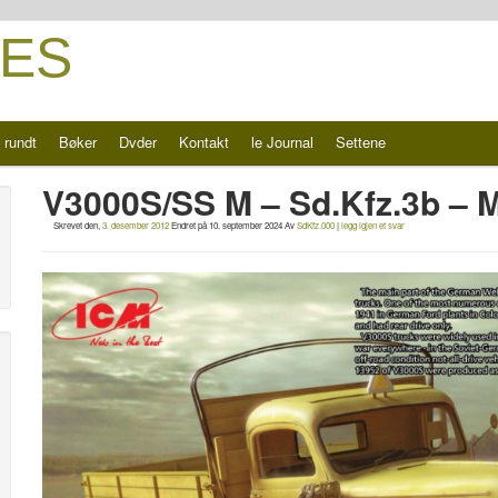
ES
 rundt
Bøker
Dvder
Kontakt
le Journal
Settene
V3000S/SS M – Sd.Kfz.3b – M
Skrevet den,
3. desember 2012
Endret på
10. september 2024
Av
SdKfz.000
|
legg igjen et svar