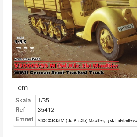
Icm
Skala
1/35
Ref
35412
Emnet
V3000S/SS M (Sd.Kfz.3b) Maultier, tysk halvbeltev