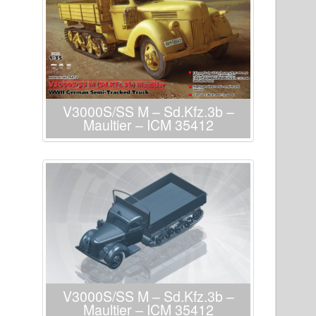
V3000S/SS M – Sd.Kfz.3b –
Maultier – ICM 35412
V3000S/SS M – Sd.Kfz.3b –
Maultier – ICM 35412