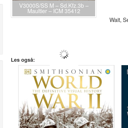
V3000S/SS M – Sd.Kfz.3b –
Maultier – ICM 35412
Wait, 
Les også: