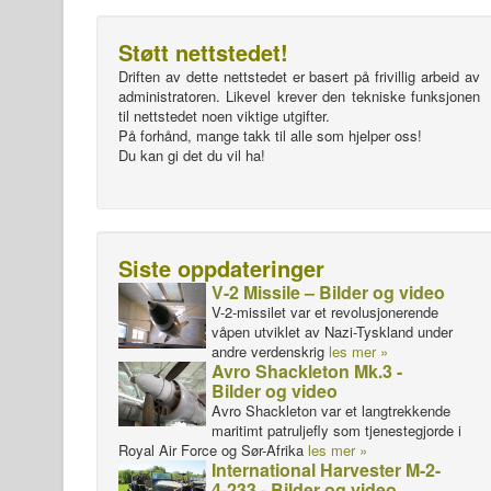
Støtt nettstedet!
Driften av dette nettstedet er basert på frivillig arbeid av
administratoren. Likevel krever den tekniske funksjonen
til nettstedet noen viktige utgifter.
På forhånd, mange takk til alle som hjelper oss!
Du kan gi det du vil ha!
Siste oppdateringer
V-2 Missile – Bilder og video
V-2-missilet var et revolusjonerende
våpen utviklet av Nazi-Tyskland under
andre verdenskrig
les mer »
Avro Shackleton Mk.3 -
Bilder og video
Avro Shackleton var et langtrekkende
maritimt patruljefly som tjenestegjorde i
Royal Air Force og Sør-Afrika
les mer »
International Harvester M-2-
4-233 - Bilder og video