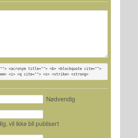
""> <acronym title=""> <b> <blockquote cite=""> 
<em> <i> <q cite=""> <s> <strike> <strong>
Nødvendig
ig
, vil ikke bli publisert