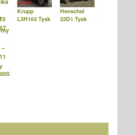
Krupp
Henschel
72
L3H163 Tysk
33D1 Tysk
Army Truck –
Army Truck –
kasj
ICM 35461
ICM 35466
l –
7
y
000S
411