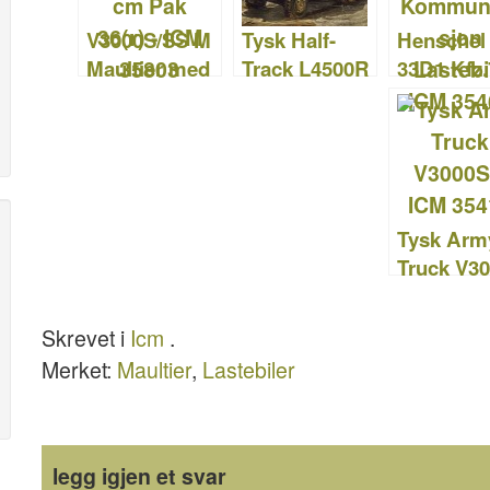
o
n
V3000S/SS M
Tysk Half-
Henschel
k
Maultier med
Track L4500R
33D1 Kfz.
7,62 cm Pak
Maultier –
Radio
36(r) – ICM
Revell 03091
Kommuni
35803
on Lastebi
ICM 3546
Tysk Arm
Truck V3
– ICM 35
Skrevet i
Icm
.
Merket:
Maultier
,
Lastebiler
legg igjen et svar