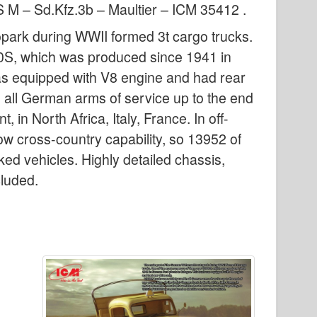
 M – Sd.Kfz.3b – Maultier – ICM 35412
.
ark during WWII formed 3t cargo trucks.
S, which was produced since 1941 in
as equipped with V8 engine and had rear
 all German arms of service up to the end
 in North Africa, Italy, France. In off-
ow cross-country capability, so 13952 of
d vehicles. Highly detailed chassis,
cluded.