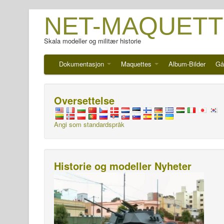
NET-MAQUETT
Skala modeller og militær historie
Dokumentasjon
Maquettes
Album-Bilder
Gå
Oversettelse
Angi som standardspråk
Historie og modeller Nyheter