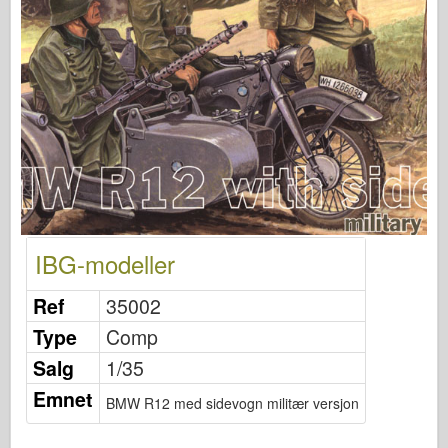
Osprey Publisering
Skvadron Signal
TankPower
Lastebiler og tanker
Waffen-Arsenal
Wydawnictwo Militaria
Maquettes
Academy
IBG-modeller
Ace Modeller
AFV Klubb
Ref
35002
Airfix
Type
Comp
Luftforsvaret
Salg
1/35
AZ Modell
Emnet
BMW R12 med sidevogn militær versjon
Svart Hund