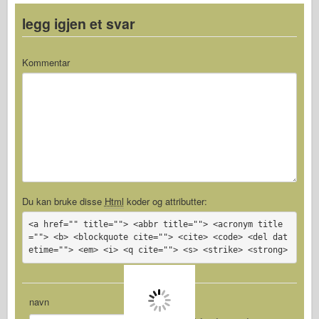
legg igjen et svar
Kommentar
Du kan bruke disse
Html
koder og attributter:
<a href="" title=""> <abbr title=""> <acronym title
=""> <b> <blockquote cite=""> <cite> <code> <del dat
etime=""> <em> <i> <q cite=""> <s> <strike> <strong>
navn