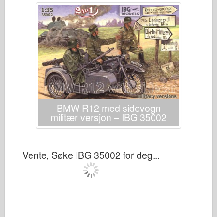
Italeri
Legenden
Meng Modell
Tamiya
Tristar
Trompetist
Zvezda
BMW R12 med sidevogn
Album-Bilder
militær versjon – IBG 35002
Gå rundt
Bøker
Vente, Søke IBG 35002 for deg...
Dvder
Kontakt
le Journal
Settene