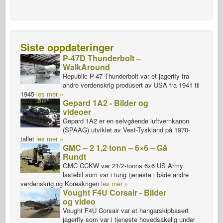
Siste oppdateringer
P-47D Thunderbolt –
WalkAround
Republic P-47 Thunderbolt var et jagerfly fra
andre verdenskrig produsert av USA fra 1941 til
1945
les mer »
Gepard 1A2 - Bilder og
videoer
Gepard 1A2 er en selvgående luftvernkanon
(SPAAG) utviklet av Vest-Tyskland på 1970-
tallet
les mer »
GMC – 2 1,2 tonn – 6×6 – Gå
Rundt
GMC CCKW var 21/2-tonns 6x6 US Army
lastebil som var i tung tjeneste i både andre
verdenskrig og Koreakrigen
les mer »
Vought F4U Corsair - Bilder
og video
Vought F4U Corsair var et hangarskipbasert
jagerfly som var i tjeneste hovedsakelig under