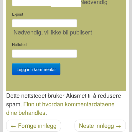
Nødvendig
E-post
Nødvendig
, vil ikke bli publisert
Nettsted
Dette nettstedet bruker Akismet til å redusere
spam.
Finn ut hvordan kommentardataene
dine behandles
.
Etter navigasjon
←
Forrige innlegg
Neste innlegg
→