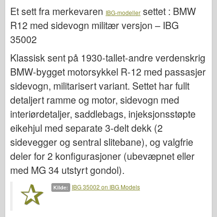
Bronco
Et sett fra merkevaren
settet :
BMW
IBG-modeller
Cyber-Hobby
R12 med sidevogn militær versjon – IBG
Dnepromodel
35002
Dragon
Klassisk sent på 1930-tallet-andre verdenskrig
Eduard
BMW-bygget motorsykkel R-12 med passasjer
E.T. Modell
sidevogn, militarisert variant. Settet har fullt
detaljert ramme og motor, sidevogn med
Fine former
interiørdetaljer, saddlebags, injeksjonsstøpte
Styrker av Tapperhet
eikehjul med separate 3-delt dekk (2
FriulModel
sidevegger og sentral slitebane), og valgfrie
Hasegawa
deler for 2 konfigurasjoner (ubevæpnet eller
Heller (andre)
med MG 34 utstyrt gondol).
HobbyBoss
IBG 35002 on IBG Models
Kilde:
IBG-modeller
Icm