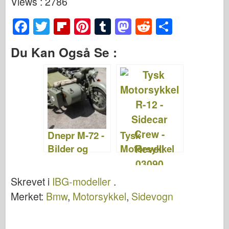
Views : 2786
F
T
Fl
Pi
T
M
R
S
a
wi
ip
nt
u
a
e
h
Du Kan Også Se :
c
tt
b
er
m
st
d
ar
e
er
o
e
bl
o
di
e
b
ar
st
r
d
t
o
d
o
o
n
Dnepr M-72 -
Tysk
k
Bilder og
Motorsykkel
Video
R-12 –
Sidevogn
Skrevet i
IBG-modeller
.
Crew – Revell
Merket:
Bmw
,
Motorsykkel
,
Sidevogn
03090