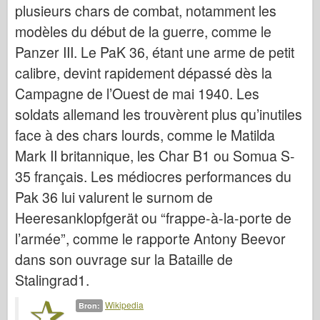
Bronco
plusieurs chars de combat, notamment les
modèles du début de la guerre, comme le
Cyber-Hobby
Panzer III. Le PaK 36, étant une arme de petit
Dnepromodel
calibre, devint rapidement dépassé dès la
Dragon
Campagne de l’Ouest de mai 1940. Les
Eduard
soldats allemand les trouvèrent plus qu’inutiles
E.T. Model
face à des chars lourds, comme le Matilda
Fijne mallen
Mark II britannique, les Char B1 ou Somua S-
Krachten van Moed
35 français. Les médiocres performances du
FriulModel
Pak 36 lui valurent le surnom de
Hasegawa
Heeresanklopfgerät ou “frappe-à-la-porte de
l’armée”, comme le rapporte Antony Beevor
Heller
dans son ouvrage sur la Bataille de
HobbyBoss
Stalingrad1.
IBG-modellen
Icm
Wikipedia
Bron: