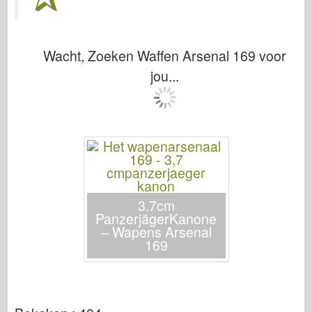
Italeri
Legende
Meng-model
Wacht, Zoeken Waffen Arsenal 169 voor
jou...
Tamiya
Tristar
Trompettist
Zvezda
Albums-foto's
Rond te lopen
3.7cm
Boeken
PanzerjägerKanone
– Wapens Arsenal
Dvds
169
Contact
le Dagboek
De Kits