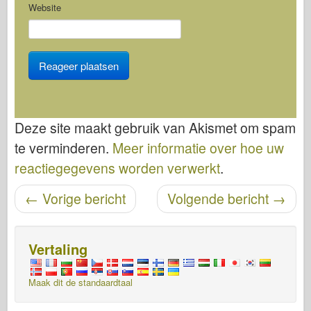
Website
Deze site maakt gebruik van Akismet om spam
te verminderen.
Meer informatie over hoe uw
reactiegegevens worden verwerkt
.
Bericht navigatie
←
Vorige bericht
Volgende bericht
→
Vertaling
Maak dit de standaardtaal