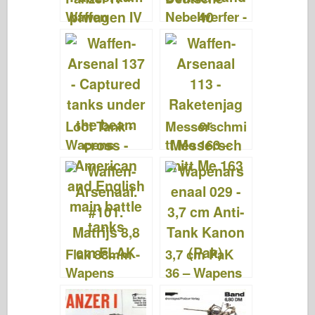
Waffen
Nebelwerfer -
Arsenaal
Waffen
Special 33
Arsenal
Sonderband
40
Loot Tank -
Messerschmi
Wapens
tt Me 163 –
Arsenal 137
Wapens
Arsenaal 113
Flak 88mm -
3,7 cm PaK
Wapens
36 – Wapens
Arsenaal 101
Arsenal 029