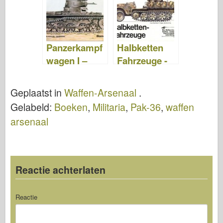
Panzerkampf
Halbketten
wagen I –
Fahrzeuge -
Waffen
Waffen
Arsenaal 018
Arsenal 008
Geplaatst in
Waffen-Arsenaal
.
Gelabeld:
Boeken
,
Militaria
,
Pak-36
,
waffen
arsenaal
Reactie achterlaten
Reactie