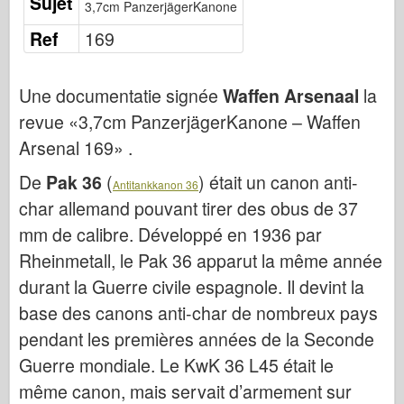
Sujet
3,7cm PanzerjägerKanone
Uitgeverij Osprey
Ref
169
Squadron signaal
Tankkracht
Une documentatie signée
Waffen Arsenaal
la
Vrachtwagens en tanks
revue «3,7cm PanzerjägerKanone – Waffen
Waffen-Arsenaal
Arsenal 169» .
Wydawnictwo Militaria
De
Pak 36
(
) était un canon anti-
Maquettes
Antitankkanon 36
char allemand pouvant tirer des obus de 37
Academy
mm de calibre. Développé en 1936 par
Ace-modellen
Rheinmetall, le Pak 36 apparut la même année
AFV Club
durant la Guerre civile espagnole. Il devint la
Luchtfix
base des canons anti-char de nombreux pays
Luchtmacht
pendant les premières années de la Seconde
AZ-model
Guerre mondiale. Le KwK 36 L45 était le
Zwarte Hond
même canon, mais servait d’armement sur