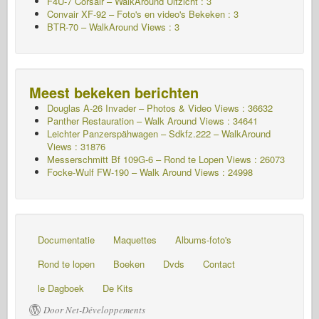
F4U-7 Corsair – WalkAround
Uitzicht : 3
Convair XF-92 – Foto's en video's Bekeken : 3
BTR-70 – WalkAround Views : 3
Meest bekeken berichten
Douglas A-26 Invader – Photos & Video Views : 36632
Panther Restauration – Walk Around Views : 34641
Leichter Panzerspähwagen – Sdkfz.222 – WalkAround
Views : 31876
Messerschmitt Bf 109G-6 – Rond te Lopen
Views : 26073
Focke-Wulf FW-190 – Walk Around Views : 24998
Documentatie
Maquettes
Albums-foto's
Rond te lopen
Boeken
Dvds
Contact
le Dagboek
De Kits
Door Net-Développements