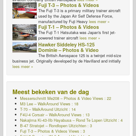
Fuji T-3 – Photos & Videos
The Fuji T-3 is a primary military trainer aircraft
used by the Japan Air Self Defense Force,
manufactured by Fuji Heavy
lees meer »
Fuji T-1 – Photos & Videos
The Fuji T-1 Hatsutaka was Japan's first jet-
powered trainer aircraft
lees meer »
Hawker Siddeley HS-125
Dominie – Photos & Video
The British Aerospace 125 is a twinjet mid-size
business jet. Originally developed by de Havilland and initially
lees meer »
Meest bekeken van de dag
Messerschmitt Me208 – Photos & Video Views : 22
M3 Lee – WalkAround Views : 18
T-70 – WalkAround
Uitzicht : 14
F4U-4 Corsair – WalkAround Views : 13
Nakajima Ki-43-IIb Hayabusa – Rond Te Lopen
Uitzicht : 4
B-47 Stratojet – Rondlopen Uitzichten : 3
Fuji T-3 – Photos & Videos Views : 3