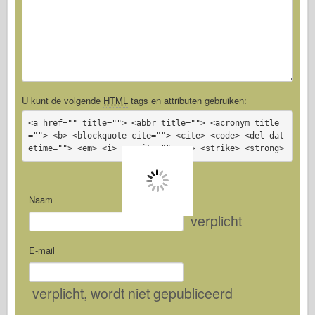
U kunt de volgende
HTML
tags en attributen gebruiken:
<a href="" title=""> <abbr title=""> <acronym title
=""> <b> <blockquote cite=""> <cite> <code> <del dat
etime=""> <em> <i> <q cite=""> <s> <strike> <strong>
Naam
verplicht
E-mail
verplicht
, wordt niet gepubliceerd