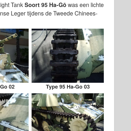
Light Tank
Soort 95 Ha-Gō
was een lichte
panse Leger tijdens de Tweede Chinees-
-Go 02
Type 95 Ha-Go 03