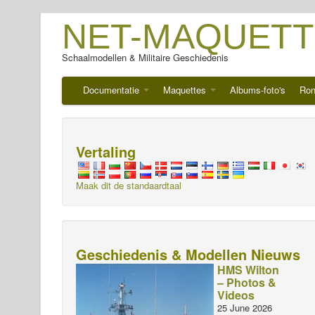
NET-MAQUETT
Schaalmodellen & Militaire Geschiedenis
Documentatie
Maquettes
Albums-foto's
Ron
Vertaling
Maak dit de standaardtaal
Geschiedenis & Modellen Nieuws
HMS Wilton
– Photos &
Videos
25 June 2026