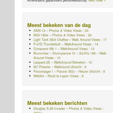
Amerikaans gepantserd personeelsschip.
lees meer »
Meest bekeken van de dag
AMX-13 – Photos & Video Views : 23
MiG-15bis – Photos & Video Views : 22
Light Tank M24 Chaffee – Walk Around Views : 17
P-47D Thunderbolt – WalkAround Views : 14
Conqueror Mk.1 – WalkAround Views : 12
Brummbar – Sturmpanzer IV – Sd.Kfz.166 – Walk
Around Views : 10
Leopard 2E – WalkAround Bekeken : 10
M7 Priester – Walkround
Uitzicht : 9
Panzerjager I – Panzer 35(t) – Hetzer
Uitzicht : 9
M60A3 – Rond te Lopen Views : 9
Meest bekeken berichten
Douglas A-26 Invader – Photos & Video Views :
38611