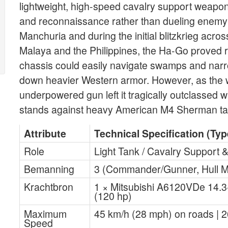
lightweight, high-speed cavalry support weapon.
and reconnaissance rather than dueling enemy 
Manchuria and during the initial blitzkrieg acr
Malaya and the Philippines, the Ha-Go proved r
chassis could easily navigate swamps and narro
down heavier Western armor. However, as the w
underpowered gun left it tragically outclassed 
stands against heavy American M4 Sherman ta
Attribute
Technical Specification (Ty
Role
Light Tank / Cavalry Support
Bemanning
3 (Commander/Gunner, Hull M
Krachtbron
1 × Mitsubishi A6120VDe 14.3-l
(120 hp)
Maximum
45 km/h (28 mph) on roads | 
Speed