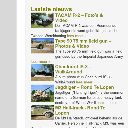
Laatste nieuws
TACAM R-2 – Foto's &
Video
De TACAM R-2 was een Roemeense
tankjager die werd gebruikt tijdens de
Tweede Wereldoorlog
lees meer »
Type 90 75 mm field gun –
Photos & Video
The Type 90 75 mm field gun was a field
gun used by the Imperial Japanese Army
lees meer »
Char lourd IS-3 –
WalkAround
Album photo d'un Char lourd IS-3 -
WalkAround
lees meer »
Jagdtiger – Rond Te Lopen
Jagdtiger ("Hunting Tiger") is the common
name of a German turretless heavy tank
destroyer of World War II
lees meer »
M3 Half-track - Rond Te
Lopen
De M3 Half-track, officieel bekend als de
Carrier, Personnel Half-track M3, was een