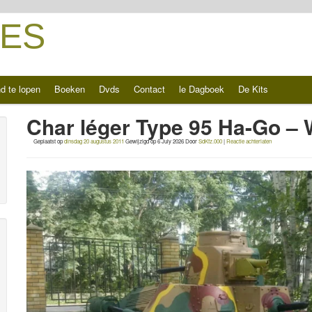
ES
d te lopen
Boeken
Dvds
Contact
le Dagboek
De Kits
Char léger Type 95 Ha-Go –
Geplaatst op
dinsdag 20 augustus 2011
Gewijzigd op
6 July 2026
Door
SdKfz.000
|
Reactie achterlaten