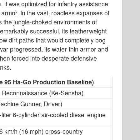
 It was optimized for infantry assistance
armor. In the vast, roadless expanses of
oss the jungle-choked environments of
emarkably successful. Its featherweight
w dirt paths that would completely bog
ar progressed, its wafer-thin armor and
when forced into desperate defensive
nks.
pe 95 Ha-Go Production Baseline)
 & Reconnaissance (Ke-Sensha)
achine Gunner, Driver)
iter 6-cylinder air-cooled diesel engine
26 km/h (16 mph) cross-country