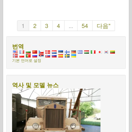
1
2
3
4
...
54
다음"
번역
기본 언어로 설정
역사 및 모델 뉴스