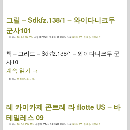
그릴 – Sdkfz.138/1 – 와이다니크두
군사101
에 게시
2013년 3월 25일
수정된
2024년 10월 31일 일요일
의해
SdKfz.000
|
답을 남겨주세요
책 – 그리드 – Sdkfz.138/1 – 와이다니크두 군
사101
계속 읽기
→
에 게시
와이다닉투 군사
.
레 카미카제 콘트레 라 flotte US – 바
테일레스 09
에 게시
2012년 10월 27일
수정된
2024년 9월 23일 일요일
의해
SdKfz.000
|
답을 남겨주세요