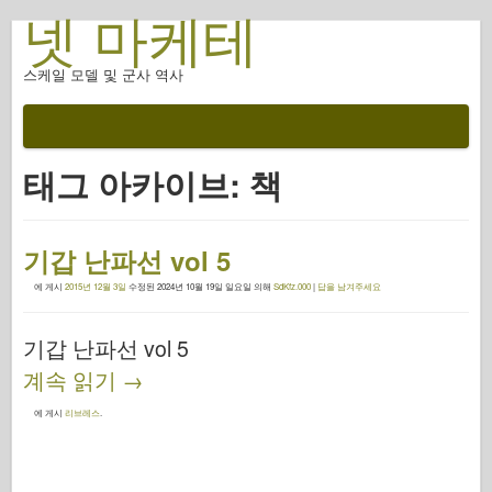
넷 마케테
스케일 모델 및 군사 역사
태그 아카이브:
책
기갑 난파선 vol 5
에 게시
2015년 12월 3일
수정된
2024년 10월 19일 일요일
의해
SdKfz.000
|
답을 남겨주세요
기갑 난파선 vol 5
계속 읽기
→
에 게시
리브레스
.