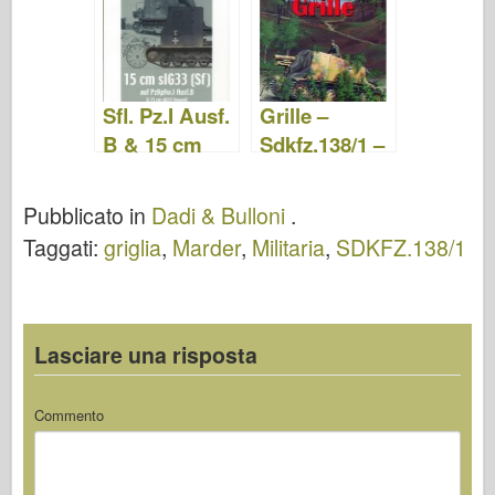
Nuts & Bolts
Bolts 23
24
Sfl. Pz.I Ausf.
Grille –
B & 15 cm
Sdkfz.138/1 –
sIG 33 - Dadi
Wydawnictw
& Bulloni 19
o Militaria 101
Pubblicato in
Dadi & Bulloni
.
Taggati:
griglia
,
Marder
,
Militaria
,
SDKFZ.138/1
Lasciare una risposta
Commento