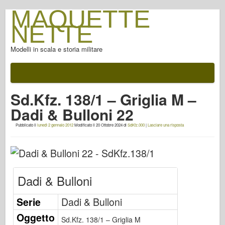
MAQUETTE
NETTE
Modelli in scala e storia militare
Documentazione
Dopo la battaglia
Sd.Kfz. 138/1 – Griglia M –
Armi AFV
Dadi & Bulloni 22
Asse alleato
Pubblicato il
lunedì 2 gennaio 2012
Modificato il
20 Ottobre 2024
di
SdKfz.000
|
Lasciare una risposta
FotoGallery armatura
Armatura di profilo
Concord
Dadi & Bulloni
Dadi & Bulloni
Nuova Avanguardia
Serie
Dadi & Bulloni
Modellazione di Osprey
Oggetto
Sd.Kfz. 138/1 – Griglia M