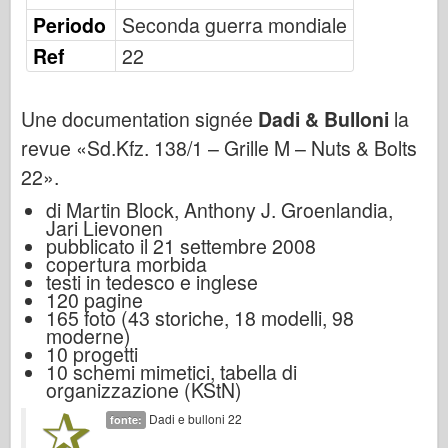
Osprey Publishing
Periodo
Seconda guerra mondiale
Segnale squadrone
Ref
22
Potenza del serbatoio
Camion & Carri armati
Une documentation signée
Dadi & Bulloni
la
Waffen-Arsenal
revue «Sd.Kfz. 138/1 – Grille M – Nuts & Bolts
Wydawnictwo Militaria
22».
Maquettes
di Martin Block, Anthony J. Groenlandia,
Jari Lievonen
Accademia
pubblicato il 21 settembre 2008
copertura morbida
Modelli ace
testi in tedesco e inglese
120 pagine
AFV Club
165 foto (43 storiche, 18 modelli, 98
Airfix
moderne)
10 progetti
Aeronautica
10 schemi mimetici, tabella di
organizzazione (KStN)
Modello AZ
Dadi e bulloni 22
fonte:
Cane Nero