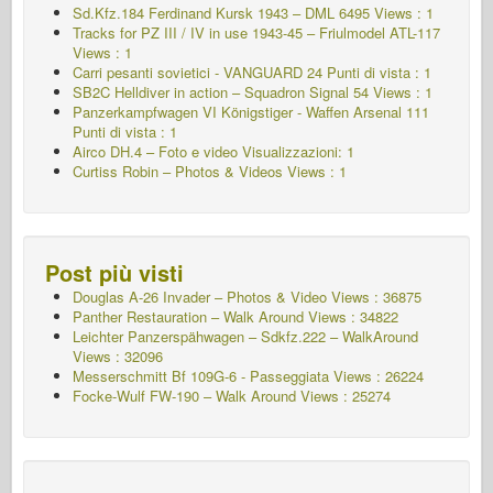
Sd.Kfz.184 Ferdinand Kursk 1943 – DML 6495 Views : 1
Tracks for PZ III / IV in use 1943-45 – Friulmodel ATL-117
Views : 1
Carri pesanti sovietici - VANGUARD 24
Punti di vista : 1
SB2C Helldiver in action – Squadron Signal 54 Views : 1
Panzerkampfwagen VI Königstiger - Waffen Arsenal 111
Punti di vista : 1
Airco DH.4 – Foto e video Visualizzazioni: 1
Curtiss Robin – Photos & Videos Views : 1
Post più visti
Douglas A-26 Invader – Photos & Video Views : 36875
Panther Restauration – Walk Around Views : 34822
Leichter Panzerspähwagen – Sdkfz.222 – WalkAround
Views : 32096
Messerschmitt Bf 109G-6 - Passeggiata
Views : 26224
Focke-Wulf FW-190 – Walk Around Views : 25274