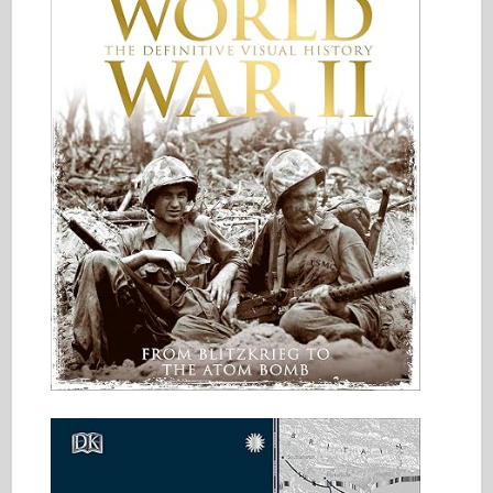
Italeri
Leggenda
Modello Meng
Tamiya
Tristar
Trombettista
Zvezda
Album-Foto
Passeggiare
Libri
Dvd
Contattare
Rivista
I kit