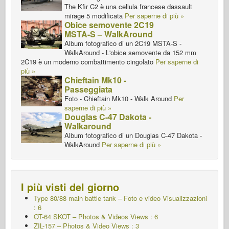
The Kfir C2 è una cellula francese dassault
mirage 5 modificata
Per saperne di più »
Obice semovente 2C19
MSTA-S – WalkAround
Album fotografico di un 2C19 MSTA-S -
WalkAround - L'obice semovente da 152 mm
2C19 è un moderno combattimento cingolato
Per saperne di
più »
Chieftain Mk10 -
Passeggiata
Foto - Chieftain Mk10 - Walk Around
Per
saperne di più »
Douglas C-47 Dakota -
Walkaround
Album fotografico di un Douglas C-47 Dakota -
WalkAround
Per saperne di più »
I più visti del giorno
Type 80/88 main battle tank – Foto e video Visualizzazioni
: 6
OT-64 SKOT – Photos & Videos Views : 6
ZIL-157 – Photos & Video Views : 3