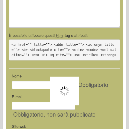
È possibile utilizzare questi
Html
tag e attributi:
<a href="" title=""> <abbr title=""> <acronym title
=""> <b> <blockquote cite=""> <cite> <code> <del dat
etime=""> <em> <i> <q cite=""> <s> <strike> <strong>
Nome
Obbligatorio
E-mail
Obbligatorio
, non sarà pubblicato
Sito web