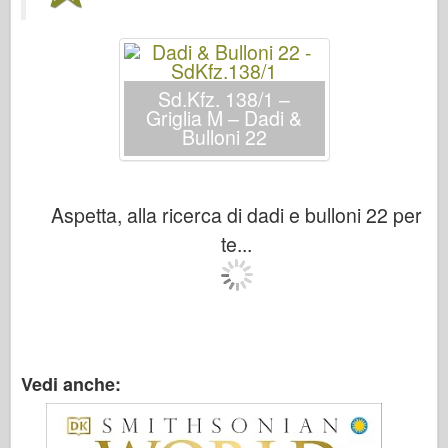
Bronco
Cyber-Hobby
Dnepromodello
Sd.Kfz. 138/1 –
Drago
Griglia M – Dadi &
Bulloni 22
Eduard
Modello E.T.
Stampi fini
Aspetta, alla ricerca di dadi e bulloni 22 per
Forze del Valore
te...
Friulmodel
Hasegawa
Heller
HobbyBoss
Vedi anche:
Modelli IBG
Icm