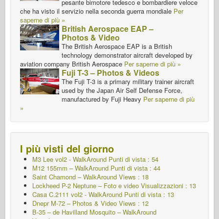
pesante bimotore tedesco e bombardiere veloce
che ha visto il servizio nella seconda guerra mondiale
Per
saperne di più »
British Aerospace EAP –
Photos & Video
The British Aerospace EAP is a British
technology demonstrator aircraft developed by
aviation company British Aerospace
Per saperne di più »
Fuji T-3 – Photos & Videos
The Fuji T-3 is a primary military trainer aircraft
used by the Japan Air Self Defense Force,
manufactured by Fuji Heavy
Per saperne di più
»
I più visti del giorno
M3 Lee vol2 - WalkAround
Punti di vista : 54
M12 155mm – WalkAround
Punti di vista : 44
Saint Chamond – WalkAround Views : 18
Lockheed P-2 Neptune – Foto e video Visualizzazioni : 13
Casa C.2111 vol2 - WalkAround
Punti di vista : 13
Dnepr M-72 – Photos & Video Views : 12
B-35 – de Havilland Mosquito – WalkAround