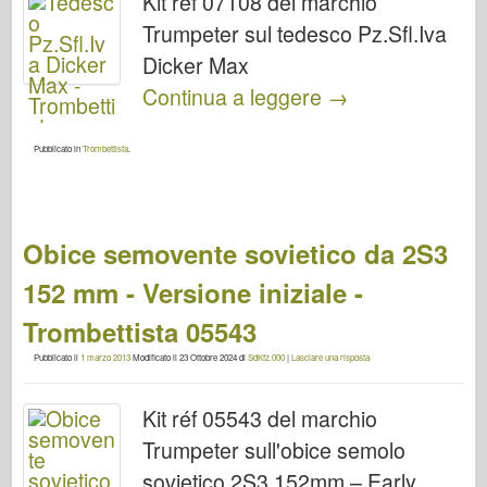
Kit réf 07108 del marchio
Trumpeter sul tedesco Pz.Sfl.Iva
Dicker Max
Continua a leggere
→
Pubblicato in
Trombettista
.
Obice semovente sovietico da 2S3
152 mm - Versione iniziale -
Trombettista 05543
Pubblicato il
1 marzo 2013
Modificato il
23 Ottobre 2024
di
SdKfz.000
|
Lasciare una risposta
Kit réf 05543 del marchio
Trumpeter sull'obice semolo
sovietico 2S3 152mm – Early