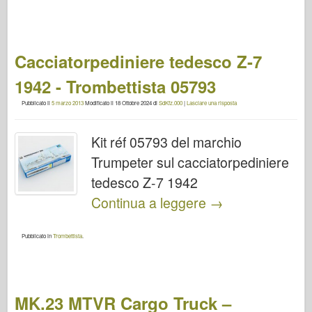
Cacciatorpediniere tedesco Z-7
1942 - Trombettista 05793
Pubblicato il
5 marzo 2013
Modificato il
18 Ottobre 2024
di
SdKfz.000
|
Lasciare una risposta
Kit réf 05793 del marchio
Trumpeter sul cacciatorpediniere
tedesco Z-7 1942
Continua a leggere
→
Pubblicato in
Trombettista
.
MK.23 MTVR Cargo Truck –