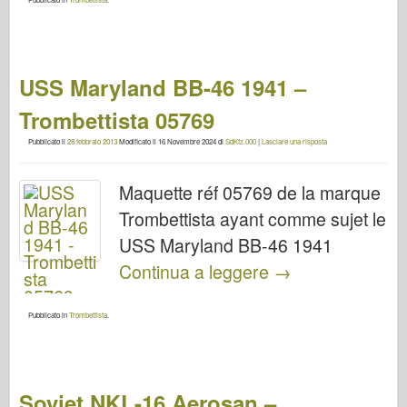
USS Maryland BB-46 1941 –
Trombettista 05769
Pubblicato il
28 febbraio 2013
Modificato il
16 Novembre 2024
di
SdKfz.000
|
Lasciare una risposta
Maquette réf 05769 de la marque
Trombettista ayant comme sujet le
USS Maryland BB-46 1941
Continua a leggere
→
Pubblicato in
Trombettista
.
Soviet NKL-16 Aerosan –