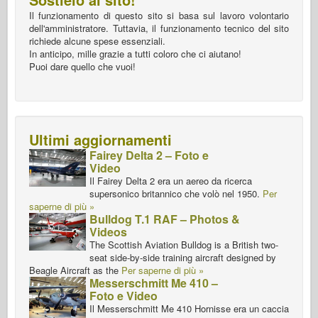
Il funzionamento di questo sito si basa sul lavoro volontario
dell'amministratore. Tuttavia, il funzionamento tecnico del sito
richiede alcune spese essenziali.
In anticipo, mille grazie a tutti coloro che ci aiutano!
Puoi dare quello che vuoi!
Ultimi aggiornamenti
Fairey Delta 2 – Foto e
Video
Il Fairey Delta 2 era un aereo da ricerca
supersonico britannico che volò nel 1950.
Per
saperne di più »
Bulldog T.1 RAF – Photos &
Videos
The Scottish Aviation Bulldog is a British two-
seat side-by-side training aircraft designed by
Beagle Aircraft as the
Per saperne di più »
Messerschmitt Me 410 –
Foto e Video
Il Messerschmitt Me 410 Hornisse era un caccia