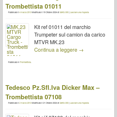
Trombettista 01011
Pubblicato il
4 marzo 2013
Modificato il
19 Ottobre 2024
di
SdKfz.000
|
Lasciare una risposta
Kit ref 01011 del marchio
Trumpeter sul camion da carico
MTVR MK.23
Continua a leggere
→
Pubblicato in
Trombettista
.
Tedesco Pz.Sfl.Iva Dicker Max –
Trombettista 07108
Pubblicato il
2 marzo 2013
Modificato il
21 Ottobre 2024
di
SdKfz.000
|
Lasciare una risposta