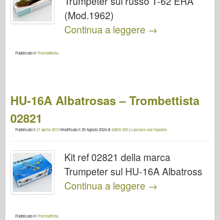
Trumpeter sul russo T-62 ERA
(Mod.1962)
Continua a leggere
→
Pubblicato in
Trombettista
.
HU-16A Albatrosas – Trombettista
02821
Pubblicato il
21 aprile 2013
Modificato il
25 Agosto 2024
di
SdKfz.000
|
Lasciare una risposta
Kit ref 02821 della marca
Trumpeter sul HU-16A Albatross
Continua a leggere
→
Pubblicato in
Trombettista
.