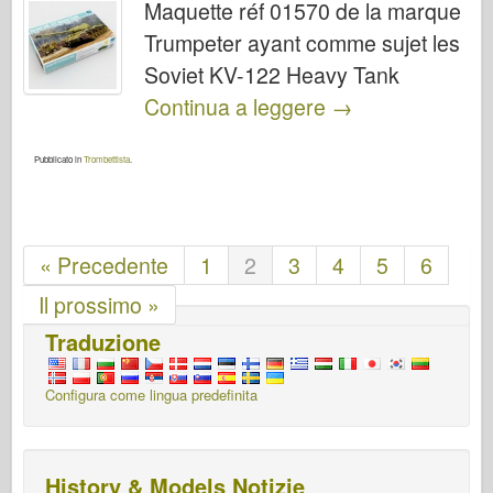
Maquette réf 01570 de la marque
Trumpeter ayant comme sujet les
Soviet KV-122 Heavy Tank
Continua a leggere
→
Pubblicato in
Trombettista
.
« Precedente
1
2
3
4
5
6
Il prossimo »
Traduzione
Configura come lingua predefinita
History & Models Notizie