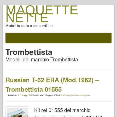
MAQUETTE
NETTE
Modelli in scala e storia militare
Trombettista
Modelli del marchio Trombettista
Russian T-62 ERA (Mod.1962) –
Trombettista 01555
Pubblicato il
1° maggio 2013
Modificato il
25 Agosto 2024
di
SdKfz.000
|
Lasciare una risposta
Kit ref 01555 del marchio