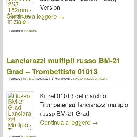
Version
Continua a leggere
→
Pubblicato in
Trombettista
.
Lanciarazzi multipli russo BM-21
Grad – Trombettista 01013
Pubblicato il
1 marzo 2013
Modificato il
16 Novembre 2024
di
SdKfz.000
|
Lasciare una risposta
Kit réf 01013 del marchio
Trumpeter sul lanciarazzi multiplo
russo BM-21 Grad
Continua a leggere
→
Pubblicato in
Trombettista
.