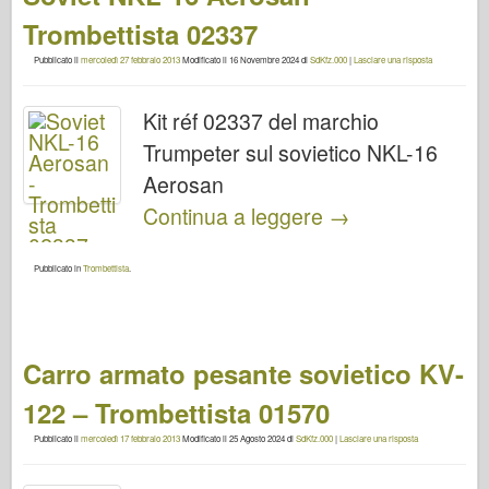
Trombettista 02337
Pubblicato il
mercoledì 27 febbraio 2013
Modificato il
16 Novembre 2024
di
SdKfz.000
|
Lasciare una risposta
Kit réf 02337 del marchio
Trumpeter sul sovietico NKL-16
Aerosan
Continua a leggere
→
Pubblicato in
Trombettista
.
Carro armato pesante sovietico KV-
122 – Trombettista 01570
Pubblicato il
mercoledì 17 febbraio 2013
Modificato il
25 Agosto 2024
di
SdKfz.000
|
Lasciare una risposta