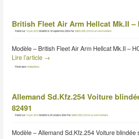
British Fleet Air Arm Hellcat Mk.I
Publié sur
14 juin 2012
Modifié le
18 septembre 2024
Par
SdKfz.000
|
Ecrire un commentaire
Modèle – British Fleet Air Arm Hellcat Mk.II 
Lire l’article
→
Posté dans
HobbyBoss
.
Allemand Sd.Kfz.254 Voiture blind
82491
Publié sur
14 juin 2012
Modifié le
20 octobre 2024
Par
SdKfz.000
|
Ecrire un commentaire
Modèle – Allemand Sd.Kfz.254 Voiture blindé