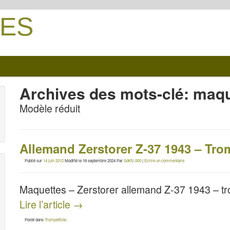
ES
Archives des mots-clé:
maqu
Modèle réduit
Allemand Zerstorer Z-37 1943 – Tro
Publié sur
14 juin 2012
Modifié le
18 septembre 2024
Par
SdKfz.000
|
Ecrire un commentaire
Maquettes – Zerstorer allemand Z-37 1943 – tr
Lire l’article
→
Posté dans
Trompettiste
.