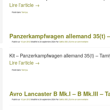
Lire l’article
→
Posté dans
Tamiya
.
Panzerkampfwagen allemand 35(t) –
Publié sur
10 juin 2012
Modifié le
24 septembre 2024
Par
SdKfz.000
|
Ecrire un commentaire
Kit – Panzerkampfwagen allemand 35(t) – Tam
Lire l’article
→
Posté dans
Tamiya
.
Avro Lancaster B Mk.I – B Mk.III – 
Publié sur
10 juin 2012
Modifié le
24 septembre 2024
Par
SdKfz.000
|
Ecrire un commentaire