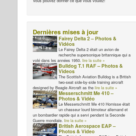
Vous pouvez donner ce que vous voulez!
Dernières mises à jour
Fairey Delta 2 – Photos &
Vidéos
Le Fairey Delta 2 était un avion de
recherche supersonique britannique qui a
volé dans les années 1950.
lire la suite »
Bulldog T.1 RAF – Photos &
Videos
The Scottish Aviation Bulldog is a British
two-seat side-by-side training aircraft
designed by Beagle Aircraft as the
lire la suite »
Messerschmitt Me 410 –
Photos & Vidéo
Le Messerschmitt Me 410 Hornisse était
un chasseur lourd bimoteur allemand et
un bombardier rapide qui a servi pendant la Seconde
Guerre mondiale.
lire la suite »
British Aerospace EAP –
Photos & Video