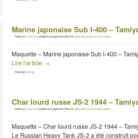
Marine japonaise Sub I-400 – Tamiy
Publié sur
10 juin 2012
Modifié le
28 septembre 2024
Par
SdKfz.000
|
Ecrire un commentaire
Maquette – Marine japonaise Sub I-400 – Tami
Lire l’article
→
Posté dans
Tamiya
.
Char lourd russe JS-2 1944 – Tamiy
Publié sur
10 juin 2012
Modifié le
24 septembre 2024
Par
SdKfz.000
|
Ecrire un commentaire
Maquette – Char lourd russe JS-2 1944 – Tam
Le Russian Heavy Tank JS-2 a été construit pou