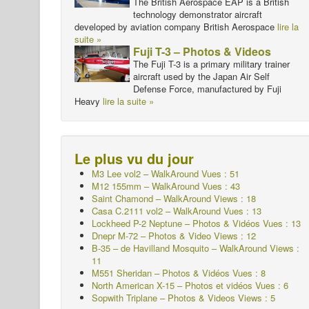
The British Aerospace EAP is a British
technology demonstrator aircraft
developed by aviation company British Aerospace
lire la
suite »
Fuji T-3 – Photos & Videos
The Fuji T-3 is a primary military trainer
aircraft used by the Japan Air Self
Defense Force, manufactured by Fuji
Heavy
lire la suite »
Le plus vu du jour
M3 Lee vol2 – WalkAround
Vues : 51
M12 155mm – WalkAround
Vues : 43
Saint Chamond – WalkAround Views : 18
Casa C.2111 vol2 – WalkAround
Vues : 13
Lockheed P-2 Neptune – Photos & Vidéos Vues : 13
Dnepr M-72 – Photos & Video Views : 12
B-35 – de Havilland Mosquito – WalkAround Views :
11
M551 Sheridan – Photos & Vidéos Vues : 8
North American X-15 – Photos et vidéos Vues : 6
Sopwith Triplane – Photos & Videos Views : 5