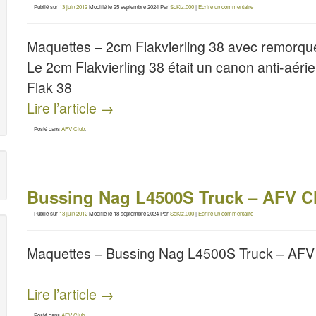
Publié sur
13 juin 2012
Modifié le
25 septembre 2024
Par
SdKfz.000
|
Ecrire un commentaire
Maquettes – 2cm Flakvierling 38 avec remorq
Le 2cm Flakvierling 38 était un canon anti-aéri
Flak 38
Lire l’article
→
Posté dans
AFV Club
.
Bussing Nag L4500S Truck – AFV C
Publié sur
13 juin 2012
Modifié le
18 septembre 2024
Par
SdKfz.000
|
Ecrire un commentaire
Maquettes – Bussing Nag L4500S Truck – AFV
Lire l’article
→
Posté dans
AFV Club
.