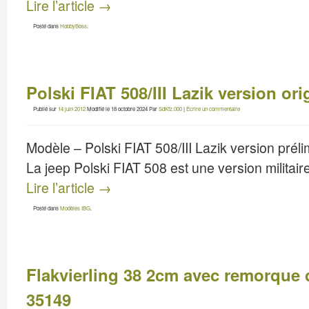
Lire l’article
→
Posté dans
HobbyBoss
.
Polski FIAT 508/III Lazik version ori
Publié sur
14 juin 2012
Modifié le
18 octobre 2024
Par
SdKfz.000
|
Ecrire un commentaire
Modèle – Polski FIAT 508/III Lazik version prél
La jeep Polski FIAT 508 est une version militair
Lire l’article
→
Posté dans
Modèles IBG
.
Flakvierling 38 2cm avec remorque
35149