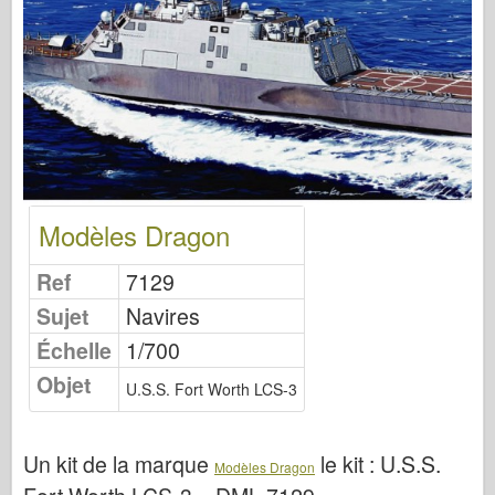
Éditions Osprey
Signal de l’escadron
TankPower (TankPower)
Camions et réservoirs
Waffen-Arsenal
Wydawnictwo Militaria
Maquettes (Maquettes)
Modèles Dragon
Académie
Ref
7129
Modèles Ace
Sujet
Navires
AFV Club
Échelle
1/700
Airfix
Objet
U.S.S. Fort Worth LCS-3
Force aérienne
Modèle AZ
Un kit de la marque
le kit :
U.S.S.
Modèles Dragon
Crabot noir