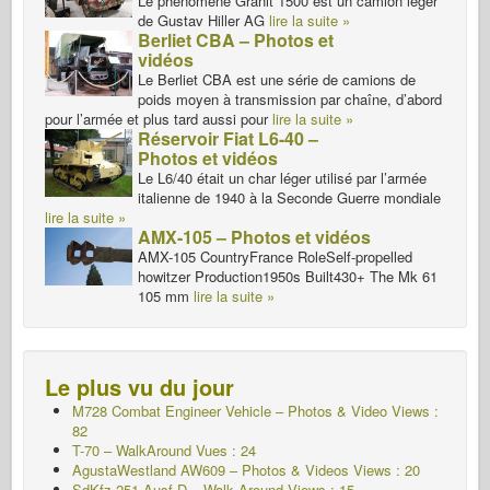
Le phénomène Granit 1500 est un camion léger
de Gustav Hiller AG
lire la suite »
Berliet CBA – Photos et
vidéos
Le Berliet CBA est une série de camions de
poids moyen à transmission par chaîne, d’abord
pour l’armée et plus tard aussi pour
lire la suite »
Réservoir Fiat L6-40 –
Photos et vidéos
Le L6/40 était un char léger utilisé par l’armée
italienne de 1940 à la Seconde Guerre mondiale
lire la suite »
AMX-105 – Photos et vidéos
AMX-105 CountryFrance RoleSelf-propelled
howitzer Production1950s Built430+ The Mk 61
105 mm
lire la suite »
Le plus vu du jour
M728 Combat Engineer Vehicle – Photos & Video Views :
82
T-70 – WalkAround
Vues : 24
AgustaWestland AW609 – Photos & Videos Views : 20
SdKfz 251 Ausf D – Walk Around Views : 15