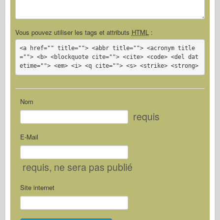
Vous pouvez utiliser les tags et attributs
HTML
:
<a href="" title=""> <abbr title=""> <acronym title
=""> <b> <blockquote cite=""> <cite> <code> <del dat
etime=""> <em> <i> <q cite=""> <s> <strike> <strong>
Nom
requis
E-Mail
requis
, ne sera pas publié
Site internet