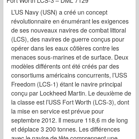
Fort Worth LCS-3 – DML 7129
Bronco
L’US Navy (USN) a créé un concept
Cyber-Hobby (Cyber-Hobby)
révolutionnaire en énumérant les exigences
Dnepromodel Dnepromodel
de ses nouveaux navires de combat littoral
Dragon
(LCS), des navires de guerre conçus pour
Eduard
opérer dans les eaux côtières contre les
Modèle E.T.
menaces sous-marines et de surface. Deux
Moules fins
modèles différents ont été créés par des
Forces de bravoure
consortiums américains concurrents, l’USS
FriulModel FriulModel
Freedom (LCS-1) étant le navire principal
conçu par Lockheed Martin. Le deuxième de
Hasegawa
la classe est l’USS Fort Worth (LCS-3), dont
Heller
la mise en service est prévue pour
HobbyBoss
septembre 2012. Il mesure 118,6 m de long
Modèles IBG
et déplace 3 200 tonnes. Les différences
Icm
avec le navire de tête comprennent une