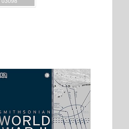
l 03098