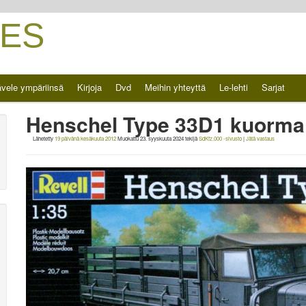
ES
vele ympäriinsä
Kirjoja
Dvd
Meihin yhteyttä
Le-lehti
Sarjat
Henschel Type 33D1 kuorma -
Lähetetty
19 päivänä kesäkuuta 2012
Muokattu
23. syyskuuta 2024
tekijä
SdKfz.000 -sivusto
|
Jätä vastaus