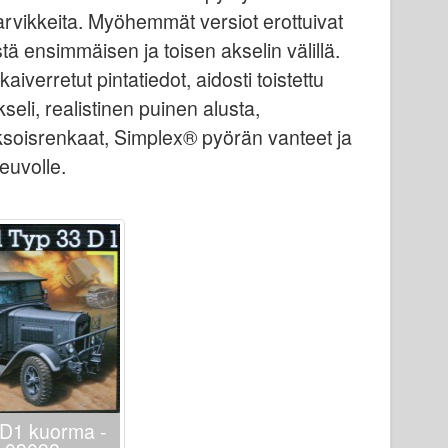
tarvikkeita. Myöhemmät versiot erottuivat
tä ensimmäisen ja toisen akselin välillä.
verretut pintatiedot, aidosti toistettu
seli, realistinen puinen alusta,
aksoisrenkaat, Simplex® pyörän vanteet ja
euvolle.
D1 kuorma -