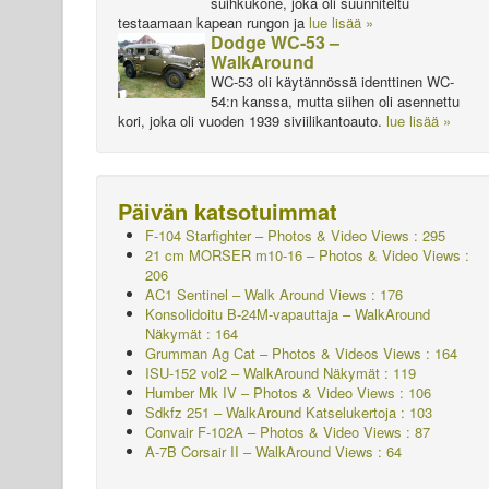
suihkukone, joka oli suunniteltu
testaamaan kapean rungon ja
lue lisää »
Dodge WC-53 –
WalkAround
WC-53 oli käytännössä identtinen WC-
54:n kanssa, mutta siihen oli asennettu
kori, joka oli vuoden 1939 siviilikantoauto.
lue lisää »
Päivän katsotuimmat
F-104 Starfighter – Photos & Video Views : 295
21 cm MORSER m10-16 – Photos & Video Views :
206
AC1 Sentinel – Walk Around Views : 176
Konsolidoitu B-24M-vapauttaja – WalkAround
Näkymät : 164
Grumman Ag Cat – Photos & Videos Views : 164
ISU-152 vol2 – WalkAround
Näkymät : 119
Humber Mk IV – Photos & Video Views : 106
Sdkfz 251 – WalkAround
Katselukertoja : 103
Convair F-102A – Photos & Video Views : 87
A-7B Corsair II – WalkAround Views : 64