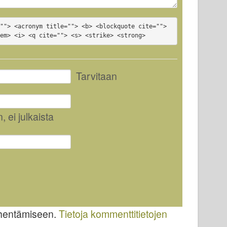
""> <acronym title=""> <b> <blockquote cite=""> 
<em> <i> <q cite=""> <s> <strike> <strong>
Tarvitaan
n
, ei julkaista
ähentämiseen.
Tietoja kommenttitietojen