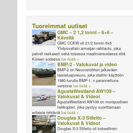
Tuoreimmat uutiset
GMC – 2 1,2 tonni – 6×6 –
Kävellä
GMC CCKW oli 21/2 tonnin 6x6
Yhdysvaltain armeijan rahtiauto, joka
palveli raskaasti sekä toisessa maailmansodassa että
Korean sodassa
lue lisää »
BMP-2 - Valokuvat ja video
BMP-2 on Neuvostoliiton jalkaväen
taisteluajoneuvo, joka otettiin käyttöön
1980-luvulla BMP-1: n parannettuna
versiona
lue lisää »
AgustaWestland AW109 –
Valokuvat & Videot
AgustaWestland AW109 on monipuolinen
helikopteri, joka pystyy suorittamaan
erilaisia tehtäviä
lue lisää »
Douglas X-3 Stiletto –
Valokuvat & Videot
Douglas X-3 Stiletto oli kokeellinen