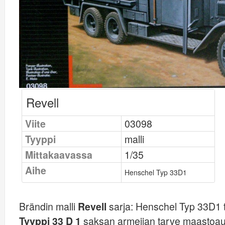
Revell
Viite
03098
Tyyppi
malli
Mittakaavassa
1/35
Aihe
Henschel Typ 33D1
Brändin malli
Revell
sarja:
Henschel Typ 33D1 t
Tyyppi 33 D 1
saksan armeijan tarve maastoaut