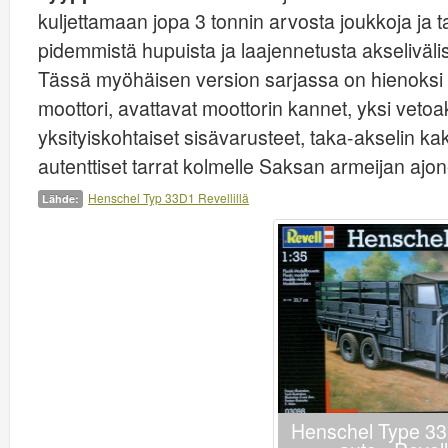
kuljettamaan jopa 3 tonnin arvosta joukkoja ja 
pidemmistä hupuista ja laajennetusta akselivälis
Tässä myöhäisen version sarjassa on hienoksi kai
moottori, avattavat moottorin kannet, yksi vetoak
yksityiskohtaiset sisävarusteet, taka-akselin k
autenttiset tarrat kolmelle Saksan armeijan ajon
Henschel Typ 33D1 Revellillä
Lähde:
Henschel Type 33