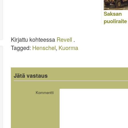
o
n
Saksan
k
puoliraite
L4500R
Maultier –
Kirjattu kohteessa
Revell
.
Revell 03
Tagged:
Henschel
,
Kuorma
Jätä vastaus
Kommentti