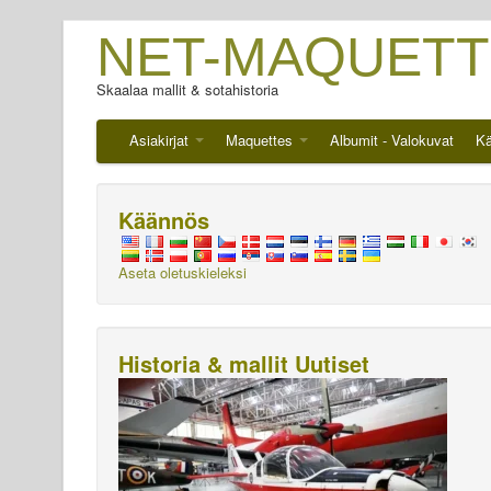
NET-MAQUETT
Skaalaa mallit & sotahistoria
Asiakirjat
Maquettes
Albumit - Valokuvat
Kä
Käännös
Aseta oletuskieleksi
Historia & mallit Uutiset