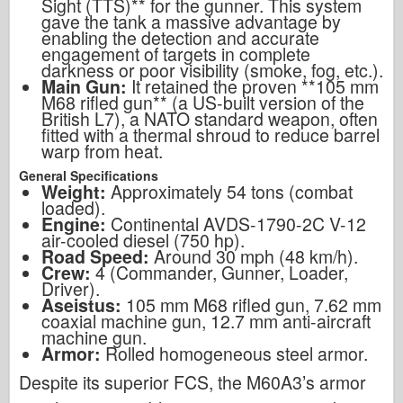
Sight (TTS)** for the gunner. This system
gave the tank a massive advantage by
enabling the detection and accurate
engagement of targets in complete
darkness or poor visibility (smoke, fog, etc.).
Main Gun:
It retained the proven **105 mm
M68 rifled gun** (a US-built version of the
British L7), a NATO standard weapon, often
fitted with a thermal shroud to reduce barrel
warp from heat.
General Specifications
Weight:
Approximately 54 tons (combat
loaded).
Engine:
Continental AVDS-1790-2C V-12
air-cooled diesel (750 hp).
Road Speed:
Around 30 mph (48 km/h).
Crew:
4 (Commander, Gunner, Loader,
Driver).
Aseistus:
105 mm M68 rifled gun, 7.62 mm
coaxial machine gun, 12.7 mm anti-aircraft
machine gun.
Armor:
Rolled homogeneous steel armor.
Despite its superior FCS, the M60A3’s armor