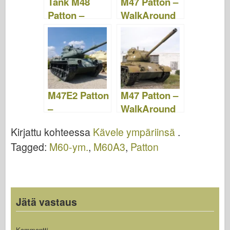
Tank M48
M47 Patton –
k
Patton –
WalkAround
WalkAround
M47E2 Patton
M47 Patton –
–
WalkAround
WalkAround
Kirjattu kohteessa
Kävele ympäriinsä
.
Tagged:
M60-ym.
,
M60A3
,
Patton
Jätä vastaus
Kommentti