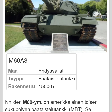
Osprey-julkaisu
Laivueen signaali
Tankpower
Kuorma-autot & säiliöt
Waffen-Arsenal
Wydawnictwo Militaria
Maquettes
M60A3
Academy
Ace Mallit
Maa
Yhdysvallat
AFV-klubi
Tyyppi
Päätaistelutankki
Airfix-korjaus
Rakennettu
15000+
Ilmavoimat
AZ-malli
Nniiden
M60-ym.
on amerikkalainen toisen
Musta koira
sukupolven päätaistelutankki (MBT). Se