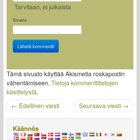
Tarvitaan
, ei julkaista
Sivusto
Tämä sivusto käyttää Akismetia roskapostin
vähentämiseen.
Tietoja kommenttitietojen
käsittelystä
.
Navigoinnin jälkeinen
←
Edellinen viesti
Seuraava viesti
→
Käännös