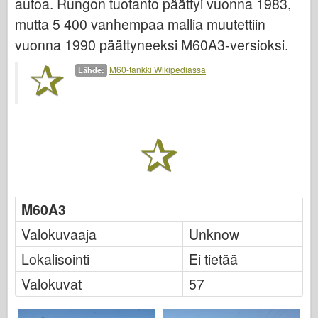
autoa. Rungon tuotanto päättyi vuonna 1983,
Italeri
mutta 5 400 vanhempaa mallia muutettiin
Legenda
vuonna 1990 päättyneeksi M60A3-versioksi.
Meng-malli
M60-tankki Wikipediassa
Lähde:
Tamiya
Tristar
Trumpetisti
Zvezda
Albumit - Valokuvat
Kävele ympäriinsä
M60A3
Kirjoja
Valokuvaaja
Unknow
Dvd
Lokalisointi
Ei tietää
Meihin yhteyttä
Valokuvat
57
Le-lehti
Sarjat