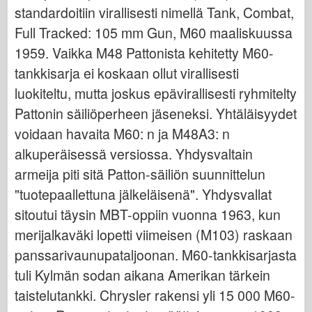
Bronco
standardoitiin virallisesti nimellä Tank, Combat,
Kyberharrastus
Full Tracked: 105 mm Gun, M60 maaliskuussa
1959. Vaikka M48 Pattonista kehitetty M60-
Dnepromodel
tankkisarja ei koskaan ollut virallisesti
Dragon
luokiteltu, mutta joskus epävirallisesti ryhmitelty
Eduard
Pattonin säiliöperheen jäseneksi. Yhtäläisyydet
E.T. Malli
voidaan havaita M60: n ja M48A3: n
Hienot muotit
alkuperäisessä versiossa. Yhdysvaltain
Valorin voimat
armeija piti sitä Patton-säiliön suunnittelun
Friulmodel
"tuotepaallettuna jälkeläisenä". Yhdysvallat
Hasegawa
sitoutui täysin MBT-oppiin vuonna 1963, kun
Heller
merijalkaväki lopetti viimeisen (M103) raskaan
panssarivaunupataljoonan. M60-tankkisarjasta
HobbyBoss-ylle
tuli Kylmän sodan aikana Amerikan tärkein
IBG-mallit
taistelutankki. Chrysler rakensi yli 15 000 M60-
Icm