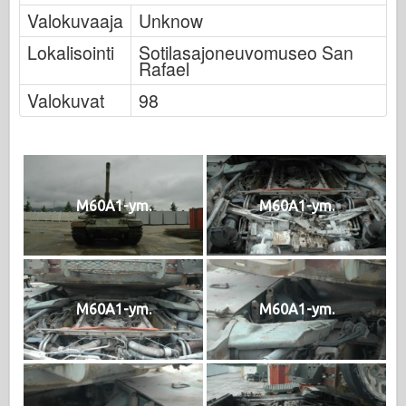
Valokuvaaja
Unknow
Lokalisointi
Sotilasajoneuvomuseo San
Rafael
Valokuvat
98
M60A1-ym.
M60A1-ym.
M60A1-ym.
M60A1-ym.