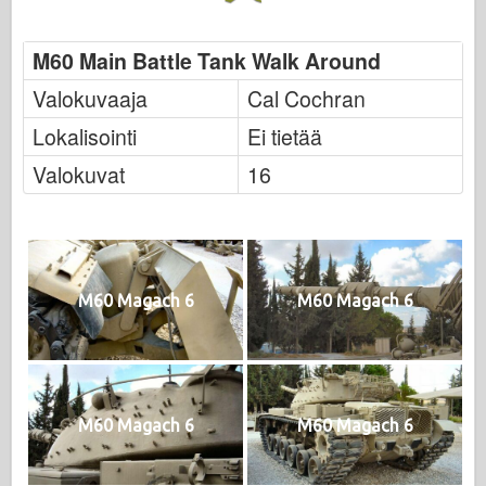
M60 Main Battle Tank Walk Around
Valokuvaaja
Cal Cochran
Lokalisointi
Ei tietää
Valokuvat
16
M60 Magach 6
M60 Magach 6
M60 Magach 6
M60 Magach 6