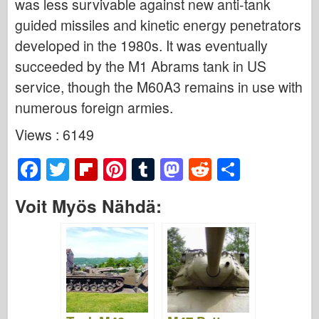
was less survivable against new anti-tank
guided missiles and kinetic energy penetrators
developed in the 1980s. It was eventually
succeeded by the M1 Abrams tank in US
service, though the M60A3 remains in use with
numerous foreign armies.
Views : 6149
F
T
Fl
Pi
T
M
R
S
a
wi
ip
nt
u
a
e
h
Voit Myös Nähdä:
c
tt
b
er
m
st
d
ar
e
er
o
e
bl
o
di
e
b
ar
st
r
d
t
o
d
o
o
n