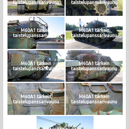
taistelupanssarivaunu
taistelupanssarivaunu
M60A1 tärkein
M60A1 tärkein
taistelupanssarivaunu
taistelupanssarivaunu
M60A1 tärkein
M60A1 tärkein
taistelupanssarivaunu
taistelupanssarivaunu
M60A1 tärkein
M60A1 tärkein
taistelupanssarivaunu
taistelupanssarivaunu