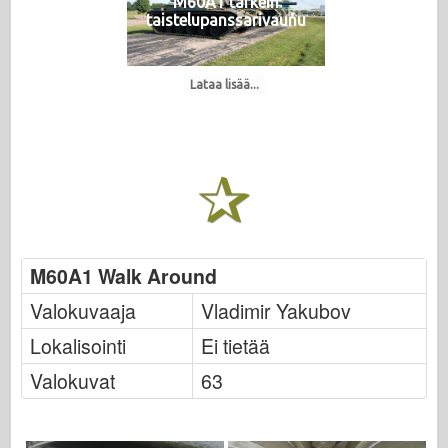
M60A1 tärkein
taistelupanssarivaunu
Lataa lisää...
M60A1 Walk Around
Valokuvaaja
Vladimir Yakubov
Lokalisointi
Ei tietää
Valokuvat
63