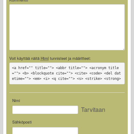
Voit käyttää näitä
Html
tunnisteet ja määritteet:
<a href="" title=""> <abbr title=""> <acronym title
=""> <b> <blockquote cite=""> <cite> <code> <del dat
etime=""> <em> <i> <q cite=""> <s> <strike> <strong>
Nimi
Tarvitaan
Sähköposti