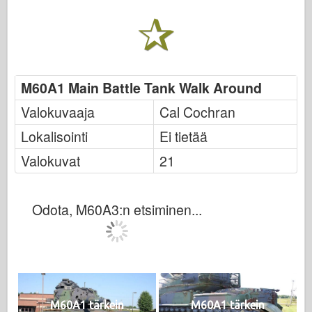
M60A1 Main Battle Tank Walk Around
Valokuvaaja
Cal Cochran
Lokalisointi
Ei tietää
Valokuvat
21
Odota, M60A3:n etsiminen...
M60A1 tärkein
M60A1 tärkein