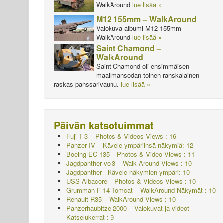
WalkAround
lue lisää »
M12 155mm – WalkAround
Valokuva-albumi M12 155mm -
WalkAround
lue lisää »
Saint Chamond –
WalkAround
Saint-Chamond oli ensimmäisen
maailmansodan toinen ranskalainen
raskas panssarivaunu.
lue lisää »
Päivän katsotuimmat
Fuji T-3 – Photos & Videos Views : 16
Panzer IV – Kävele ympäriinsä näkymiä: 12
Boeing EC-135 – Photos & Video Views : 11
Jagdpanther vol3 – Walk Around Views : 10
Jagdpanther - Kävele näkymien ympäri: 10
USS Albacore – Photos & Videos Views : 10
Grumman F-14 Tomcat – WalkAround Näkymät : 10
Renault R35 – WalkAround Views : 10
Panzerhaubitze 2000 – Valokuvat ja videot
Katselukerrat : 9