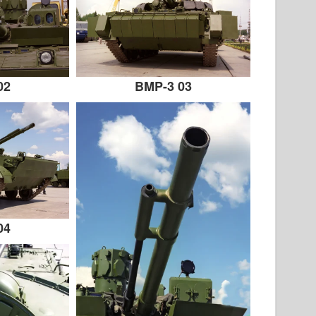
02
BMP-3 03
04