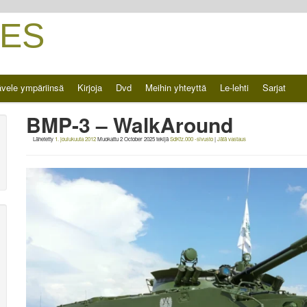
ES
vele ympäriinsä
Kirjoja
Dvd
Meihin yhteyttä
Le-lehti
Sarjat
BMP-3 – WalkAround
Lähetetty
1. joulukuuta 2012
Muokattu
2 October 2025
tekijä
SdKfz.000 -sivusto
|
Jätä vastaus