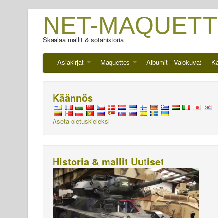
NET-MAQUETT
Skaalaa mallit & sotahistoria
Asiakirjat
Maquettes
Albumit - Valokuvat
Kä
Käännös
Aseta oletuskieleksi
Historia & mallit Uutiset