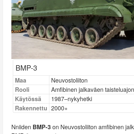
BMP-3
Maa
Neuvostoliiton
Rooli
Amfibinen jalkaväen taisteluajo
Käytössä
1987–nykyhetki
Rakennettu
2000+
Nniiden
BMP-3
on Neuvostoliiton amfibinen jal