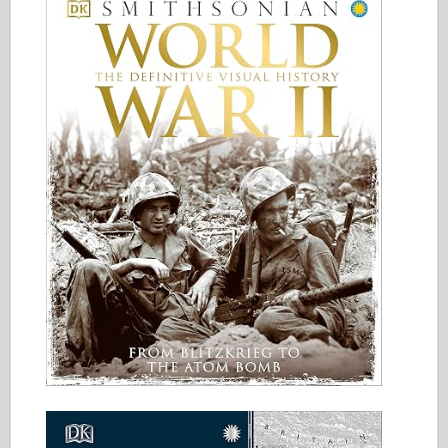
Italeri
Legend
Meng mudel
Tamiya
Tristar
Trompetist
Zvezda
Albumid-fotod
Jalutage ringi
Raamatud
Dvd
Kontakt
le Päevik
Komplektid