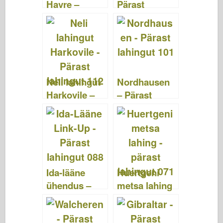
Havre –
Pärast
Pärast
lahingut 114
lahingut 139
Neli lahingut
Nordhausen
Harkovile –
– Pärast
Pärast
lahingut 101
lahingut 112
Ida-lääne
Huertgeni
ühendus –
metsa lahing
pärast
– pärast
lahingut 088
lahingut 071