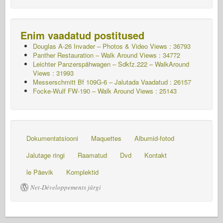
Enim vaadatud postitused
Douglas A-26 Invader – Photos & Video Views : 36793
Panther Restauration – Walk Around Views : 34772
Leichter Panzerspähwagen – Sdkfz.222 – WalkAround
Views : 31993
Messerschmitt Bf 109G-6 – Jalutada
Vaadatud : 26157
Focke-Wulf FW-190 – Walk Around Views : 25143
Dokumentatsiooni
Maquettes
Albumid-fotod
Jalutage ringi
Raamatud
Dvd
Kontakt
le Päevik
Komplektid
Net-Développements järgi