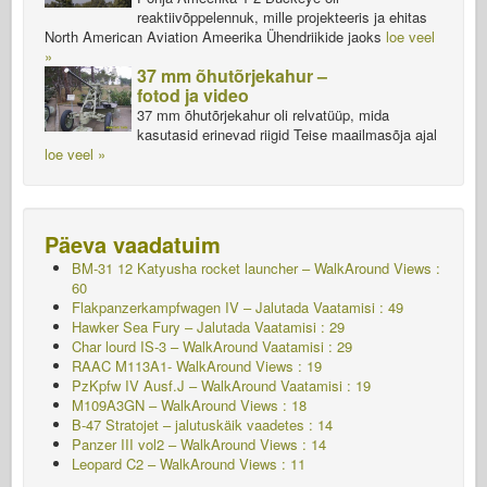
reaktiivõppelennuk, mille projekteeris ja ehitas
North American Aviation Ameerika Ühendriikide jaoks
loe veel
»
37 mm õhutõrjekahur –
fotod ja video
37 mm õhutõrjekahur oli relvatüüp, mida
kasutasid erinevad riigid Teise maailmasõja ajal
loe veel »
Päeva vaadatuim
BM-31 12 Katyusha rocket launcher – WalkAround Views :
60
Flakpanzerkampfwagen IV – Jalutada
Vaatamisi : 49
Hawker Sea Fury – Jalutada
Vaatamisi : 29
Char lourd IS-3 – WalkAround
Vaatamisi : 29
RAAC M113A1- WalkAround Views : 19
PzKpfw IV Ausf.J – WalkAround
Vaatamisi : 19
M109A3GN – WalkAround Views : 18
B-47 Stratojet – jalutuskäik vaadetes : 14
Panzer III vol2 – WalkAround Views : 14
Leopard C2 – WalkAround Views : 11