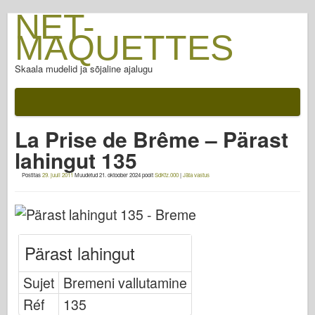
NET-
MAQUETTES
Skaala mudelid ja sõjaline ajalugu
Dokumentatsiooni
Pärast lahingut
La Prise de Brême – Pärast
AFV relvad
lahingut 135
Liitlastelg
Postitas
29. juuli 2011
Muudetud
21. oktoober 2024
poolt
SdKfz.000
|
Jäta vastus
Armor PhotoGallery
Soomus profiilis
Concord
Pärast lahingut
Mutrid ja poldid
Uus Vanguard
Sujet
Bremeni vallutamine
Osprey modelleerimine
Réf
135