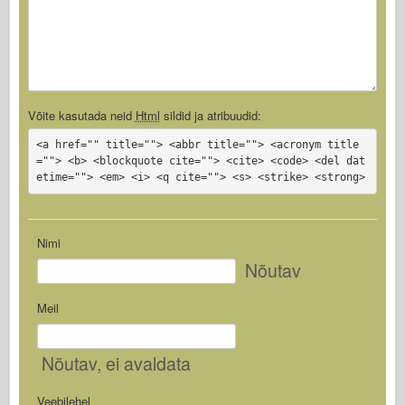
Võite kasutada neid
Html
sildid ja atribuudid:
<a href="" title=""> <abbr title=""> <acronym title
=""> <b> <blockquote cite=""> <cite> <code> <del dat
etime=""> <em> <i> <q cite=""> <s> <strike> <strong>
Nimi
Nõutav
Meil
Nõutav
, ei avaldata
Veebilehel