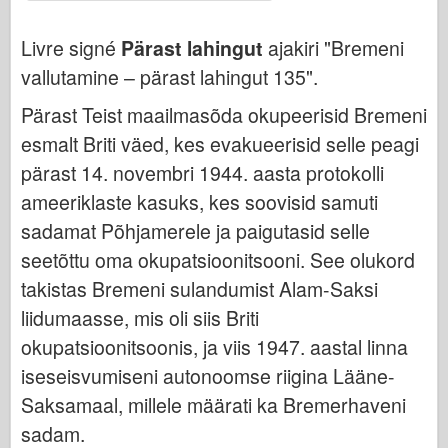
Osprey Kirjastus
Eskaadri signaal
Livre signé
Pärast lahingut
ajakiri "Bremeni
vallutamine – pärast lahingut 135".
TankPower
Veoautod ja tankid
Pärast Teist maailmasõda okupeerisid Bremeni
Waffen-Arsenal
esmalt Briti väed, kes evakueerisid selle peagi
pärast 14. novembri 1944. aasta protokolli
Wydawnictwo Militaria
ameeriklaste kasuks, kes soovisid samuti
Maquettes
sadamat Põhjamerele ja paigutasid selle
Akadeemia
seetõttu oma okupatsioonitsooni. See olukord
Ace mudelid
takistas Bremeni sulandumist Alam-Saksi
AFV klubi
liidumaasse, mis oli siis Briti
Airfix
okupatsioonitsoonis, ja viis 1947. aastal linna
Õhujõud
iseseisvumiseni autonoomse riigina Lääne-
AZ mudel
Saksamaal, millele määrati ka Bremerhaveni
Must koer
sadam.