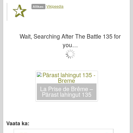
Bronco
Vikipeedia
Allikas:
Küber-hobi
Dnepromodel
Dragon
Wait, Searching After The Battle 135 for
Eduard
you…
E.T. Mudel
Peened vormid
Valori väed
FriulModel
La Prise de Brême –
Hasegawa
Pärast lahingut 135
Heller
HobbyBoss
IBG mudelid
Vaata ka:
Icm