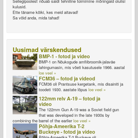
Sellegipoolest nõuab saidi tehniline toimimine mõningaid olulisi
kulusid.
Ette täname kõiki, kes meid aitavad!
Sa võid anda, mida tahad!
Uusimad värskendused
BMP-1 - fotod ja video
BMP-1 on Nõukogude amfiibroomik-jalaväe
lahingumasin, mis võeti kasutusele 1966. aastal
loe veel »
FCM36 – fotod ja videod
FCM36 oli Prantsuse kergetank, mis disainiti ja
toodeti 1930. aastate lõpus
loe veel »
122mm relv A-19 – fotod ja
video
The 122mm Gun A-19 was a Soviet field gun
that was developed in the late 1930s by
combining the barrel of the earlier
loe veel »
Põhja-Ameerika T-2
Buckeye - fotod ja video
Põhja-Ameerika T-2 Buckeye oli