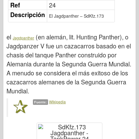
Publicación de Osprey
Ref
24
Descripción
Señal de escuadrón
El Jagdpanther – SdKfz.173
Potencia del tanque
Camiones y tanques
el
(en alemán, lit. Hunting Panther), o
Jagdpanther
Waffen-Arsenal
Jagdpanzer V fue un cazacarros basado en el
Wydawnictwo Militaria
chasis del tanque Panther construido por
Alemania durante la Segunda Guerra Mundial.
Maquetas
A menudo se considera el más exitoso de los
Academia
cazacarros alemanes de la Segunda Guerra
Modelos ace
Mundial.
AFV Club
Wikipedia
Airfix
Fuente:
Fuerza Aérea
Modelo AZ
Perro negro