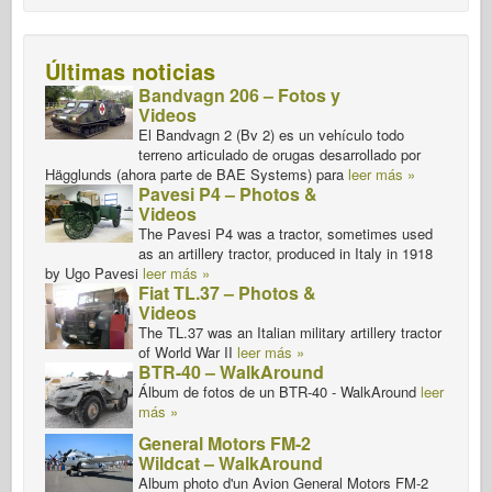
Últimas noticias
Bandvagn 206 – Fotos y
Videos
El Bandvagn 2 (Bv 2) es un vehículo todo
terreno articulado de orugas desarrollado por
Hägglunds (ahora parte de BAE Systems) para
leer más »
Pavesi P4 – Photos &
Videos
The Pavesi P4 was a tractor, sometimes used
as an artillery tractor, produced in Italy in 1918
by Ugo Pavesi
leer más »
Fiat TL.37 – Photos &
Videos
The TL.37 was an Italian military artillery tractor
of World War II
leer más »
BTR-40 – WalkAround
Álbum de fotos de un BTR-40 - WalkAround
leer
más »
General Motors FM-2
Wildcat – WalkAround
Album photo d'un Avion General Motors FM-2