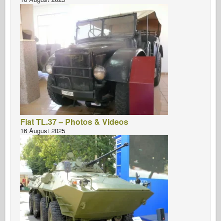
Bronco
Afición cibernética
Dnepromodel
Dragón
Eduard
Modelo E.T.
Moldes finos
Fuerzas de valor
Fiat TL.37 – Photos & Videos
16 August 2025
FriulModelo
Hasegawa
Heller
HobbyBoss
Modelos IBG
Icm