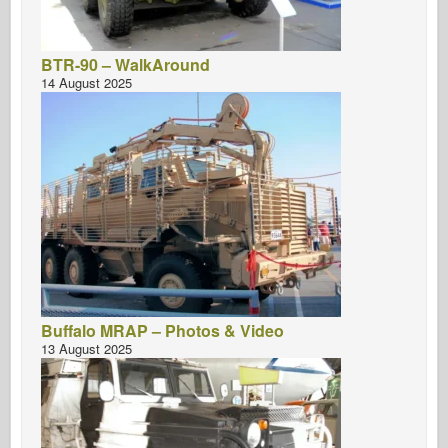
Italeri
Leyenda
BTR-90 – WalkAround
Modelo Meng
14 August 2025
Tamiya
Tristar
Trompetista
Zvezda
Álbumes-Fotos
Caminar alrededor
Libros
Buffalo MRAP – Photos & Video
Dvds
13 August 2025
Contacto
le Journal
Los kits