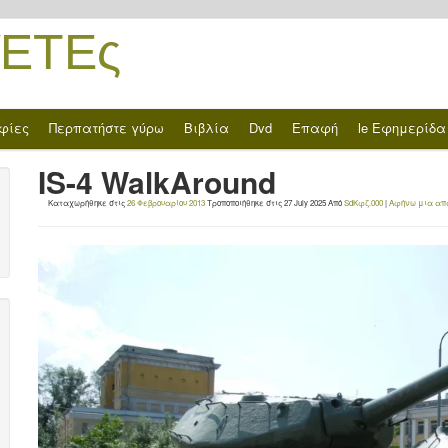
ΈΤΕς
φίες
Περπατήστε γύρω
Βιβλία
Dvd
Επαφή
le Εφημερίδα
IS-4 WalkAround
Καταχωρήθηκε στις
26 Φεβρουαρίου 2013
Τροποποιήθηκε στις
27 July 2025
Από
SdΚφζ.000
|
Αφήνω μια απ