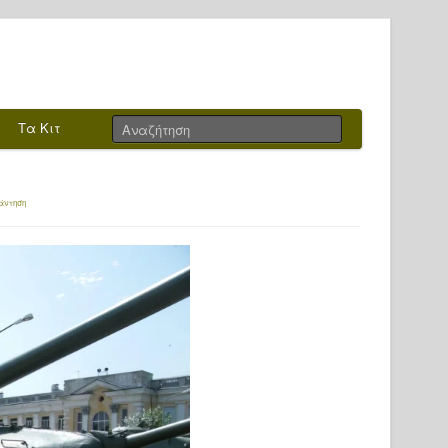
Τα Κιτ
άντηση