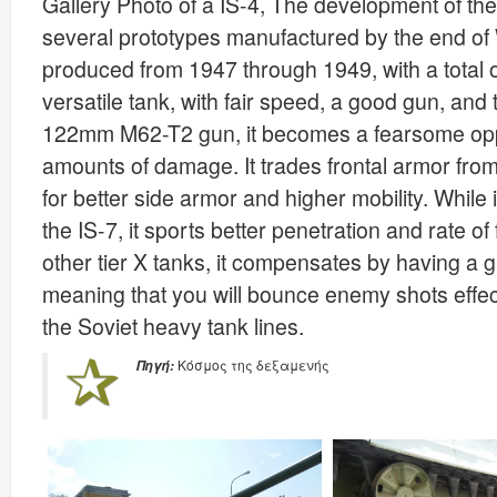
Gallery Photo of a IS-4, The development of the 
several prototypes manufactured by the end of
produced from 1947 through 1949, with a total of
versatile tank, with fair speed, a good gun, an
122mm M62-T2 gun, it becomes a fearsome oppo
amounts of damage. It trades frontal armor from
for better side armor and higher mobility. While it
the IS-7, it sports better penetration and rate of 
other tier X tanks, it compensates by having a g
meaning that you will bounce enemy shots effect
the Soviet heavy tank lines.
Κόσμος της δεξαμενής
Πηγή: