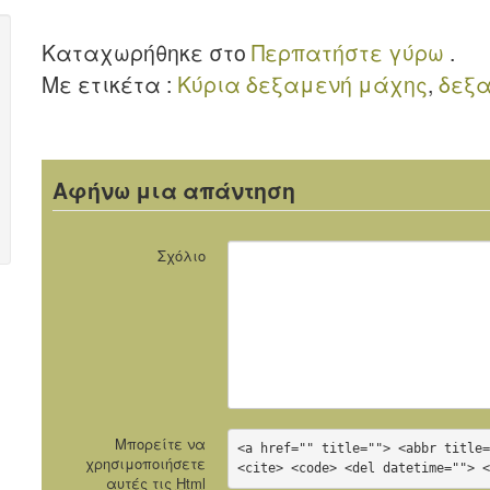
Βίντεο
Βίντεο
Καταχωρήθηκε στο
Περπατήστε γύρω
.
Με ετικέτα :
Κύρια δεξαμενή μάχης
,
δεξα
Αφήνω μια απάντηση
Σχόλιο
Μπορείτε να
<a href="" title=""> <abbr title=
χρησιμοποιήσετε
<cite> <code> <del datetime=""> 
αυτές τις
Html