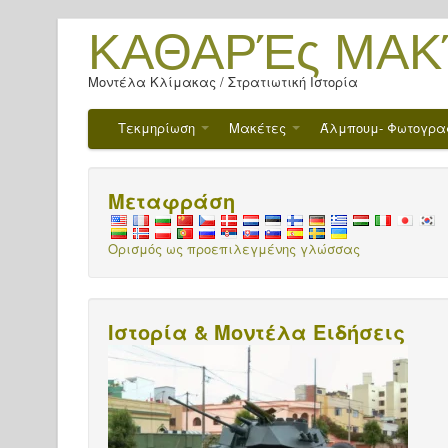
ΚΑΘΑΡΈς ΜΑΚ
Μοντέλα Κλίμακας / Στρατιωτική Ιστορία
Τεκμηρίωση
Μακέτες
Άλμπουμ- Φωτογρα
Μεταφράση
Ορισμός ως προεπιλεγμένης γλώσσας
Ιστορία & Μοντέλα Ειδήσεις