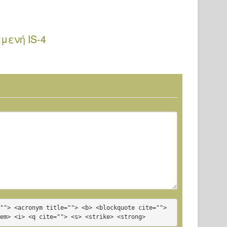
Πυροβόλησε
Βόλτα
Kal Dalet -
Περίπατος
μενή IS-4
""> <acronym title=""> <b> <blockquote cite=""> 
<em> <i> <q cite=""> <s> <strike> <strong>