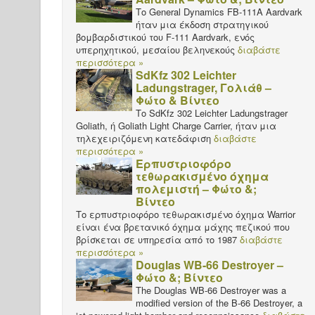
Το General Dynamics FB-111A Aardvark
ήταν μια έκδοση στρατηγικού
βομβαρδιστικού του F-111 Aardvark, ενός
υπερηχητικού, μεσαίου βεληνεκούς
διαβάστε
περισσότερα »
SdKfz 302 Leichter
Ladungstrager, Γολιάθ –
Φώτο & Βίντεο
Το SdKfz 302 Leichter Ladungstrager
Goliath, ή Goliath Light Charge Carrier, ήταν μια
τηλεχειριζόμενη κατεδάφιση
διαβάστε
περισσότερα »
Ερπυστριοφόρο
τεθωρακισμένο όχημα
πολεμιστή – Φώτο &;
Βίντεο
Το ερπυστριοφόρο τεθωρακισμένο όχημα Warrior
είναι ένα βρετανικό όχημα μάχης πεζικού που
βρίσκεται σε υπηρεσία από το 1987
διαβάστε
περισσότερα »
Douglas WB-66 Destroyer –
Φώτο &; Βίντεο
The Douglas WB-66 Destroyer was a
modified version of the B-66 Destroyer, a