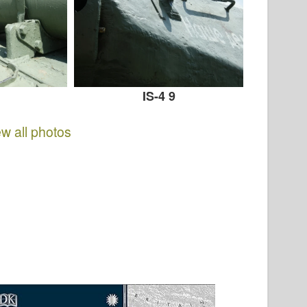
IS-4 9
ew all photos