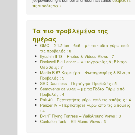
jet-powered light bomber and reconnaissance
διαβάστε
περισσότερα »
Τα πιο προβλεμένα της
ημέρας
GMC – 2 1.2 ton – 6×6 – με τα πόδια γύρω από
τις προβολές : 8
Ilyushin Il-18 – Photos & Videos Views : 7
Rockwell B-1 Lancer – Φωτογραφίες &; Βίντεο
Θεάσεις : 7
Martin B-57 Καμπέρα – Φωτογραφίες & Βίντεο
Προβολές : 5
SBD Dauntless – Περιήγηση Προβολές : 5
Semovente da 90-53 – με τα Πόδια Γύρω από
Προβολές : 4
Pak 40 – Περπατήστε γύρω από τις απόψεις : 4
Panzer IV – Περπατήστε γύρω από τις απόψεις
: 4
B-17F Flying Fortress – WalkAround Views : 3
Centurion Tank – Bill Munro Views : 3