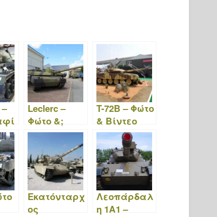
 –
Leclerc –
T-72B – Φώτο
αφί
Φώτο &;
& Βίντεο
τεο
Βίντεο
ώτο
Εκατόνταρχ
Λεοπάρδαλ
ος
η 1A1 –