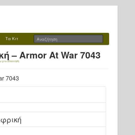
Τα Κιτ
ή – Armor At War 7043
ω μια απάντηση
Αφρική