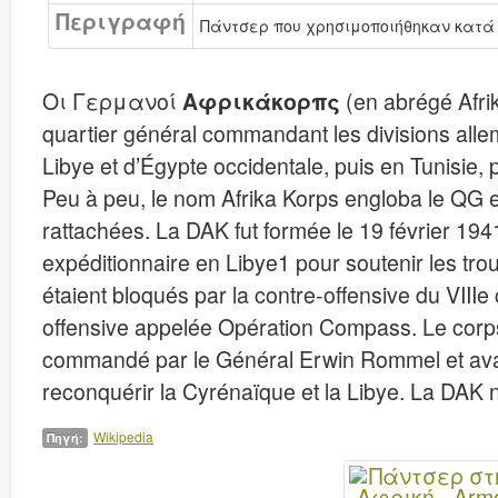
Περιγραφή
Πάντσερ που χρησιμοποιήθηκαν κατά 
Οι Γερμανοί
Αφρικάκορπς
(en abrégé Afri
quartier général commandant les divisions all
Libye et d’Égypte occidentale, puis en Tunisie
Peu à peu, le nom Afrika Korps engloba le QG et l
rattachées. La DAK fut formée le 19 février 194
expéditionnaire en Libye1 pour soutenir les troup
étaient bloqués par la contre-offensive du VIIIe
offensive appelée Opération Compass. Le corps
commandé par le Général Erwin Rommel et avait
reconquérir la Cyrénaïque et la Libye. La DAK 
Wikipedia
Πηγή: