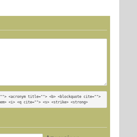
Armor At War
7004
""> <acronym title=""> <b> <blockquote cite=""> 
<em> <i> <q cite=""> <s> <strike> <strong>