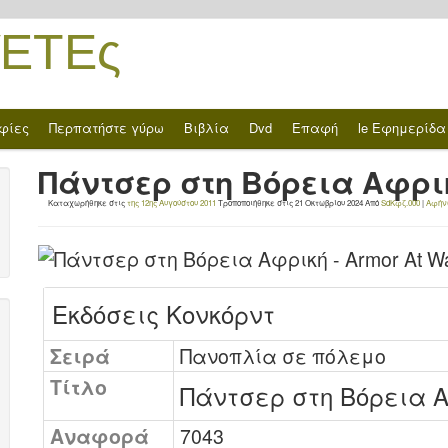
ΈΤΕς
φίες
Περπατήστε γύρω
Βιβλία
Dvd
Επαφή
le Εφημερίδα
Πάντσερ στη Βόρεια Αφρικ
Καταχωρήθηκε στις
της 12ης Αυγούστου 2011
Τροποποιήθηκε στις
21 Οκτωβρίου 2024
Από
SdΚφζ.000
|
Αφήν
Εκδόσεις Κονκόρντ
Σειρά
Πανοπλία σε πόλεμο
Τίτλο
Πάντσερ στη Βόρεια 
Αναφορά
7043