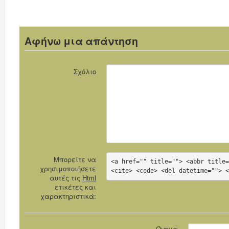
στον
Πόλεμο 7039
Αφήνω μια απάντηση
Σχόλιο
Μπορείτε να
<a href="" title=""> <abbr title=
χρησιμοποιήσετε
<cite> <code> <del datetime=""> 
αυτές τις
Html
ετικέτες και
χαρακτηριστικά:
Όνομα