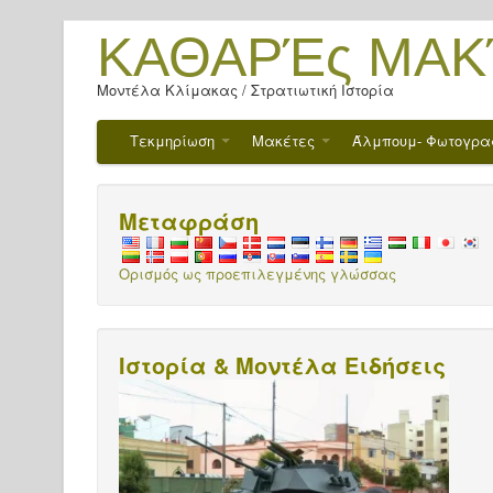
ΚΑΘΑΡΈς ΜΑΚ
Μοντέλα Κλίμακας / Στρατιωτική Ιστορία
Τεκμηρίωση
Μακέτες
Άλμπουμ- Φωτογρα
Μεταφράση
Ορισμός ως προεπιλεγμένης γλώσσας
Ιστορία & Μοντέλα Ειδήσεις