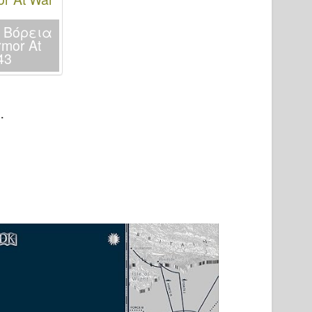
 Βόρεια
mor At
43
…