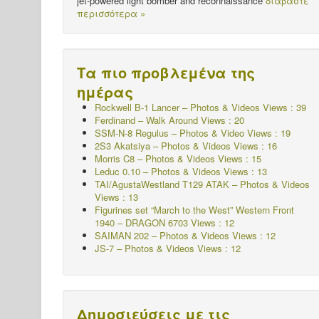
jet-powered light bomber and reconnaissance
διαβάστε
περισσότερα »
Τα πιο προβλεμένα της
ημέρας
Rockwell B-1 Lancer – Photos & Videos Views : 39
Ferdinand – Walk Around Views : 20
SSM-N-8 Regulus – Photos & Video Views : 19
2S3 Akatsiya – Photos & Videos Views : 16
Morris C8 – Photos & Videos Views : 15
Leduc 0.10 – Photos & Videos Views : 13
TAI/AgustaWestland T129 ATAK – Photos & Videos
Views : 13
Figurines set “March to the West” Western Front
1940 – DRAGON 6703 Views : 12
SAIMAN 202 – Photos & Videos Views : 12
JS-7 – Photos & Videos Views : 12
Δημοσιεύσεις με τις