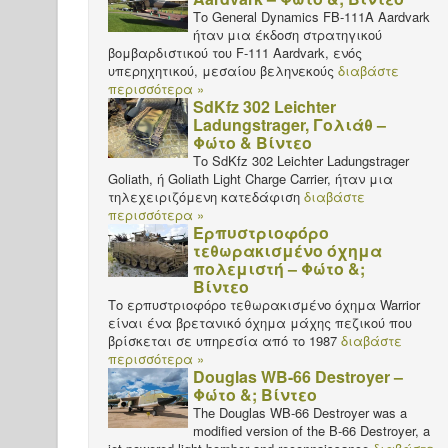
Το General Dynamics FB-111A Aardvark
ήταν μια έκδοση στρατηγικού
βομβαρδιστικού του F-111 Aardvark, ενός
υπερηχητικού, μεσαίου βεληνεκούς
διαβάστε
περισσότερα »
SdKfz 302 Leichter
Ladungstrager, Γολιάθ –
Φώτο & Βίντεο
Το SdKfz 302 Leichter Ladungstrager
Goliath, ή Goliath Light Charge Carrier, ήταν μια
τηλεχειριζόμενη κατεδάφιση
διαβάστε
περισσότερα »
Ερπυστριοφόρο
τεθωρακισμένο όχημα
πολεμιστή – Φώτο &;
Βίντεο
Το ερπυστριοφόρο τεθωρακισμένο όχημα Warrior
είναι ένα βρετανικό όχημα μάχης πεζικού που
βρίσκεται σε υπηρεσία από το 1987
διαβάστε
περισσότερα »
Douglas WB-66 Destroyer –
Φώτο &; Βίντεο
The Douglas WB-66 Destroyer was a
modified version of the B-66 Destroyer, a