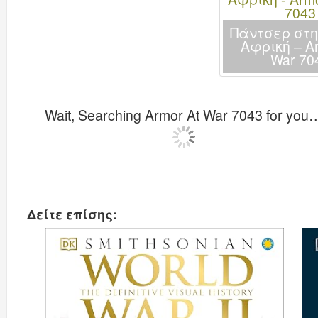
Πάντσερ στη
Αφρική – Ar
War 70
Wait, Searching Armor At War 7043 for you
Δείτε επίσης: