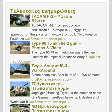
Τελευταίες ενημερώσεις
TACAM R-2 – Φώτο &
Βίντεο
Το TACAM R-2 ήταν ρουμανικό
αντιτορπιλικό αρμάτων μάχης που
χρησιμοποιήθηκε κατά τη διάρκεια του Β 'Παγκοσμίου
Πολέμου
διαβάστε περισσότερα »
Type 90 75 mm field gun –
Photos & Video
The Type 90 75 mm field gun was a field gun
used by the Imperial Japanese Army
διαβάστε
περισσότερα »
Σαρλ Λουρντ IS-3 –
WalkAround
Album photo d'un Char lourd IS-3 - WalkAround
διαβάστε περισσότερα »
Τζάγκντιγκερ –
Περπατήστε γύρω
Jagdtiger ("Hunting Tiger") is the common name
of a German turretless heavy tank destroyer of
World War II
διαβάστε περισσότερα »
M3 Ημι-διαδρομή -
Περπατήστε γύρω