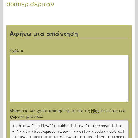
σούπερ σέρμαν
] –
ΑΚΑΔΗΜΗ
13230
Αφήνω μια απάντηση
Σχόλιο
Μπορείτε να χρησιμοποιήσετε αυτές τις
Html
ετικέτες και
χαρακτηριστικά:
<a href="" title=""> <abbr title=""> <acronym title
=""> <b> <blockquote cite=""> <cite> <code> <del dat
etime=""> <em> <i> <q cite=""> <s> <strike> <strong>