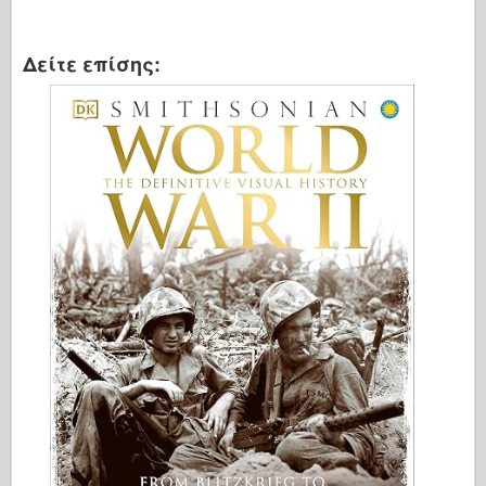
Ιταλέρι
Θρύλος
Δείτε επίσης:
Μοντέλο Meng
Tamiya
Tristar
Τρομπετίστας
Zvezda
Άλμπουμ- Φωτογραφίες
Περπατήστε γύρω
Βιβλία
Dvd
Επαφή
le Εφημερίδα
Τα Κιτ