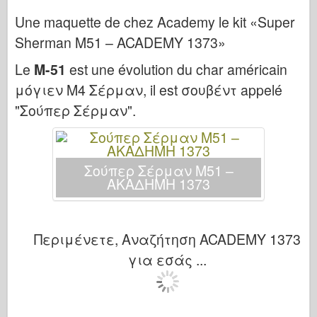
Μπρόνκο
Une maquette de chez Academy le kit «Super
Κυβερνο-Χόμπι
Sherman M51 – ACADEMY 1373»
Νεπρόμοντελ
Le
Μ-51
est une évolution du char américain
Δράκος
μόγιεν Μ4 Σέρμαν, il est σουβέντ appelé
Eduard
"Σούπερ Σέρμαν".
Μοντέλο Ε.Τ.
Ωραία καλούπια
Δυνάμεις της Ανδρείας
Σούπερ Σέρμαν M51 –
ΑΚΑΔΗΜΗ 1373
Φριούλ Μόντελ
Χασεγκάουα
Heller
Περιμένετε, Αναζήτηση ACADEMY 1373
ΧομπΜπος
για εσάς ...
Μοντέλα IBG
Icm