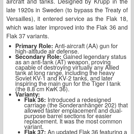
aircraft and tanks. Designed by Krupp in the
late 1920s in Sweden (to bypass the Treaty of
Versailles), it entered service as the Flak 18,
which was later improved into the Flak 36 and
Flak 37 variants.
Primary Role:
Anti-aircraft (AA) gun for
high-altitude air defense.
Secondary Role:
Gained legendary status
as an anti-tank (AT) weapon, proving
capable of destroying virtually any Allied
tank at long range, including the heavy
Soviet KV-1 and KV-2 tanks, and later
inspiring the main gun for the Tiger I tank
(the 8.8 cm KwK 36).
Varianty:
Flak 36:
Introduced a redesigned
carriage (the Sonderanhänger 202) that
allowed faster emplacement and dual-
purpose barrel sections for easier
replacement. It was the most common
variant.
Flak 37:
An updated Flak 36 featuring a