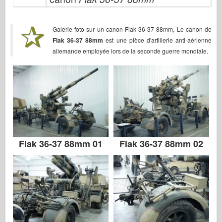
Bronco
Kybernetický koníček
Galerie foto sur un canon Flak 36-37 88mm, Le canon de
Dnepromodel
Flak 36-37 88mm
est une pièce d'artillerie anti-aérienne
allemande employée lors de la seconde guerre mondiale.
Dragon
Eduard
E.T. Model
Jemné formy
Síly udatí
Friulmodel
Flak 36-37 88mm 01
Flak 36-37 88mm 02
Hasegawa
Heller
HobbyBoss
Modely IBG
Icm