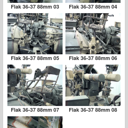
Italeri
Flak 36-37 88mm 03
Flak 36-37 88mm 04
Legenda
Meng Model
Tamiya
Tristar
Trumpetista
Flak 36-37 88mm 05
Flak 36-37 88mm 06
Zvezda
Alba-Fotky
Procházka kolem
Knihy
Dvd
Kontakt
Flak 36-37 88mm 07
Flak 36-37 88mm 08
le Deník
Soupravy