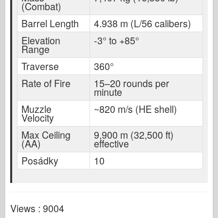
(Combat)
Barrel Length
4.938 m (L/56 calibers)
Elevation
-3° to +85°
Range
Traverse
360°
Rate of Fire
15–20 rounds per
minute
Muzzle
~820 m/s (HE shell)
Velocity
Max Ceiling
9,900 m (32,500 ft)
(AA)
effective
Posádky
10
Views : 9004