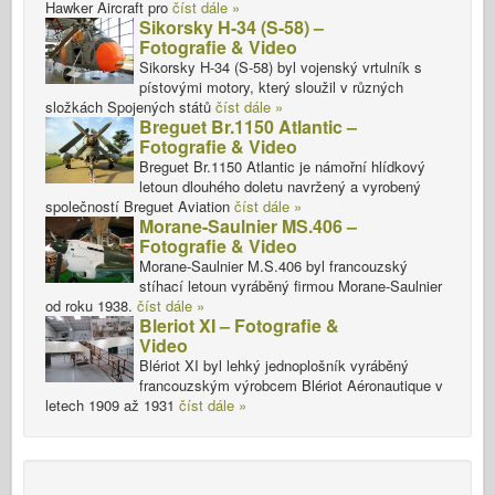
Hawker Aircraft pro
číst dále »
Sikorsky H-34 (S-58) –
Fotografie & Video
Sikorsky H-34 (S-58) byl vojenský vrtulník s
pístovými motory, který sloužil v různých
složkách Spojených států
číst dále »
Breguet Br.1150 Atlantic –
Fotografie & Video
Breguet Br.1150 Atlantic je námořní hlídkový
letoun dlouhého doletu navržený a vyrobený
společností Breguet Aviation
číst dále »
Morane-Saulnier MS.406 –
Fotografie & Video
Morane-Saulnier M.S.406 byl francouzský
stíhací letoun vyráběný firmou Morane-Saulnier
od roku 1938.
číst dále »
Bleriot XI – Fotografie &
Video
Blériot XI byl lehký jednoplošník vyráběný
francouzským výrobcem Blériot Aéronautique v
letech 1909 až 1931
číst dále »