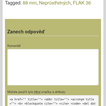
Tagged:
88 mm
,
Neprůstřelných
,
FLAK 36
Zanech odpověď
Komentář
Můžete použít tyto
Html
značky a atributy:
<a href="" title=""> <abbr title=""> <acronym title
=""> <b> <blockquote cite=""> <cite> <code> <del dat