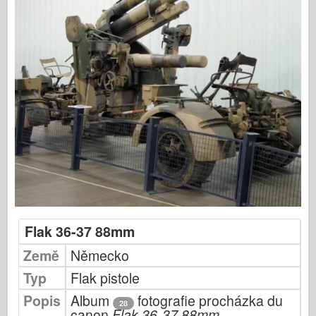
Publikování Osprey
Signál letky
Tankpower
Nákladní automobily a nádrže
Waffen-Arsenal
Wydawnictwo Militaria
Maquettes
Akademie
Modely es
Klub AFV
Flak 36-37 88mm
Airfix
Země
Německo
Letectvo
Typ
Flak pistole
AZ Model
Popis
Album
fotografie procházka du
Černý pes
28
canon
Flak 36-37 88mm