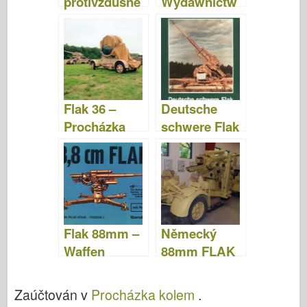
protivzdušné
Wydawnictw
obrany
o Militaria 147
M1939 (52-K)
–
WalkAround
Flak 36 –
Deutsche
Procházka
schwere Flak
Kolem
–
Wydawnictw
o Militaria
Sonderband
15
Flak 88mm –
Německý
Waffen
88mm FLAK
Arsenal 027
36 –
Procházka
Zaúčtován v
Procházka kolem
.
Kolem