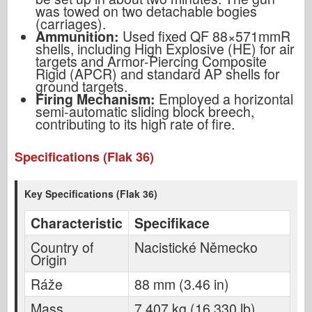
was towed on two detachable bogies
(carriages).
Ammunition:
Used fixed QF 88×571mmR
shells, including High Explosive (HE) for air
targets and Armor-Piercing Composite
Rigid (APCR) and standard AP shells for
ground targets.
Firing Mechanism:
Employed a horizontal
semi-automatic sliding block breech,
contributing to its high rate of fire.
Specifications (Flak 36)
Key Specifications (Flak 36)
Characteristic
Specifikace
Country of
Nacistické Německo
Origin
Ráže
88 mm (3.46 in)
Mass
7,407 kg (16,330 lb)