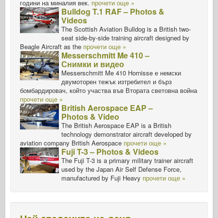
години на миналия век.
прочети още »
Bulldog T.1 RAF – Photos &
Videos
The Scottish Aviation Bulldog is a British two-
seat side-by-side training aircraft designed by
Beagle Aircraft as the
прочети още »
Messerschmitt Me 410 –
Снимки и видео
Messerschmitt Me 410 Hornisse е немски
двумоторен тежък изтребител и бърз
бомбардировач, който участва във Втората световна война
прочети още »
British Aerospace EAP –
Photos & Video
The British Aerospace EAP is a British
technology demonstrator aircraft developed by
aviation company British Aerospace
прочети още »
Fuji T-3 – Photos & Videos
The Fuji T-3 is a primary military trainer aircraft
used by the Japan Air Self Defense Force,
manufactured by Fuji Heavy
прочети още »