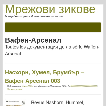
Мрежови зикове
Мащабни модели & във военна история
Вафен-Арсенал
Toutes les документация де ла série Waffen-
Arsenal
Насхорн, Хумел, Брумбър –
Вафен Арсенал 003
Публикувано на
10 юли 2011 г.
Модифицирано на
27 септември 2024 г.
От
0000000000000000000000000000
|
Оставете отговор
Revue Nashorn, Hummel,