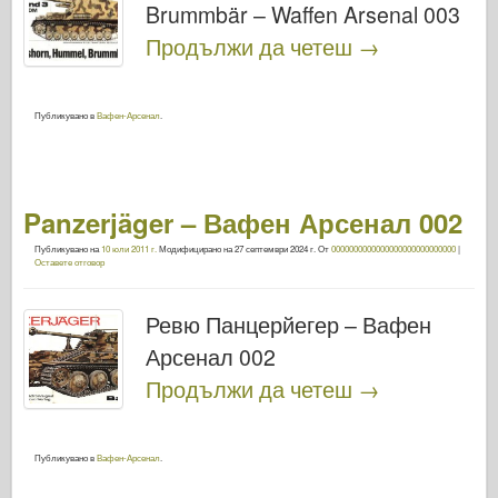
Brummbär – Waffen Arsenal 003
Продължи да четеш
→
Публикувано в
Вафен-Арсенал
.
Panzerjäger – Вафен Арсенал 002
Публикувано на
10 юли 2011 г.
Модифицирано на
27 септември 2024 г.
От
0000000000000000000000000000
|
Оставете отговор
Ревю Панцерйегер – Вафен
Арсенал 002
Продължи да четеш
→
Публикувано в
Вафен-Арсенал
.