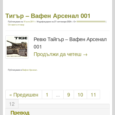
Тигър – Вафен Арсенал 001
Публикувано на
10 юли 2011 г.
Модифицирано на
27 септември 2024 г.
От
0000000000000000000000000000
|
Оставете отговор
Ревю Тайгър – Вафен Арсенал
001
Продължи да четеш
→
Публикувано в
Вафен-Арсенал
.
« Предишен
1
...
9
10
11
12
Превод