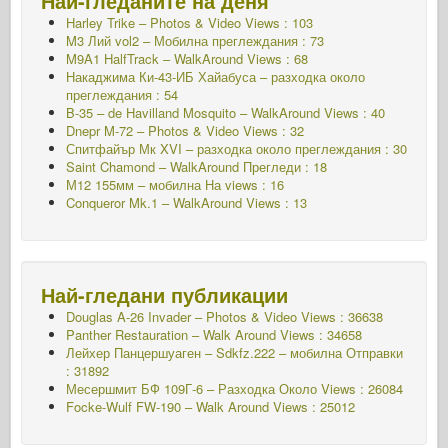
Най-гледаните на деня
Harley Trike – Photos & Video Views : 103
M3 Лий vol2 – Мобилна
преглеждания : 73
M9A1 HalfTrack – WalkAround Views : 68
Накаджима Ки-43-ИБ Хайабуса – разходка около
преглеждания : 54
B-35 – de Havilland Mosquito – WalkAround Views : 40
Dnepr M-72 – Photos & Video Views : 32
Спитфайър Мк XVI – разходка около
преглеждания : 30
Saint Chamond – WalkAround Прегледи : 18
М12 155мм – мобилна
На views : 16
Conqueror Mk.1 – WalkAround Views : 13
Най-гледани публикации
Douglas A-26 Invader – Photos & Video Views : 36638
Panther Restauration – Walk Around Views : 34658
Лейхер Панцершуаген – Sdkfz.222 – мобилна
Отправки
: 31892
Месершмит БФ 109Г-6 – Разходка Около
Views : 26084
Focke-Wulf FW-190 – Walk Around Views : 25012