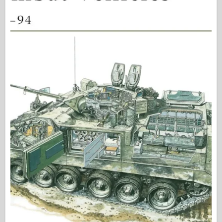
中队信号
坦克功率
卡车和坦克
瓦芬-阿森纳
威道尼奇二军
马奎特斯
学院
王牌模型
阿夫夫俱乐部
空气修复
空军
AZ 模型
黑狗
野马