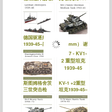
先锋156
德国驱逐舰
M4
1939-45–新先
（76mm） 谢
锋91
尔曼中型坦克
1943-65 – 新
先锋 73
斯图姆格舍茨
KV-1 +2重型
三世突击枪
坦克1939-45–
1940-42–新先
新先锋17
锋19