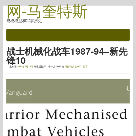
网-马奎特斯
规模模型和军事历史
文档
战斗后
战士机械化战车1987-94–新先
自动对焦武器
锋10
盟军轴
发布于
2011年6月13日
修改后打开
1 十一月 2024
由
斯德克夫兹.000
|
留言
盔甲照片画廊
简介中的盔甲
协和
螺母和螺栓
新先锋
鱼鹰模型
鱼鹰出版