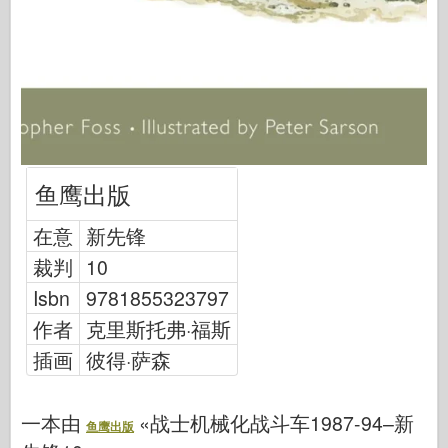
网络爱好
德尼普罗莫德
龙
爱德华
E.T. 模型
精细模具
鱼鹰出版
瓦洛尔部队
在意
新先锋
弗里尔模型
裁判
10
长谷川
Isbn
9781855323797
海勒
作者
克里斯托弗·福斯
霍比博斯
插画
彼得·萨森
IBG 模型
Icm
一本由
«战士机械化战斗车1987-94–新
鱼鹰出版
泰泰莱里