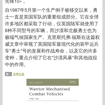
先锋10» 。
传说
自1987年5月第一个生产例子被移交以来，勇
孟模
士一直是英国军队的重要组成部分。它在全球
塔米亚
许多地区都采取了行动，仅英国陆军就使用了
三星
8种不同型号的车辆，而沙漠和北极勇士也为
特朗普特
极端气候国家生产。克里斯托弗·福斯在这篇权
兹韦兹达
威文章中审视了英国陆军最现代化的装甲运兵
相册-照片
车"勇士"号的发展和作战寿命，以及它的许多
四处走动
变种，重点介绍了它在"沙漠风暴"和其他战役
中的作用。
书
Dvd
鱼鹰出版
源：
联系
勒杂志
套件