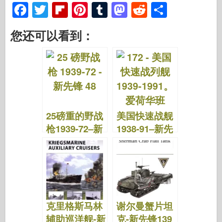
F
T
Fl
Pi
T
M
R
S
a
wi
ip
nt
u
a
e
h
您还可以看到：
c
tt
b
er
m
st
d
ar
e
er
o
e
bl
o
di
e
b
ar
st
r
d
t
o
d
o
o
n
25磅重的野战
美国快速战舰
k
枪1939-72–新
1938-91–新先
先锋48
锋172
克里格斯马林
谢尔曼蟹片坦
辅助巡洋舰-新
克-新先锋139