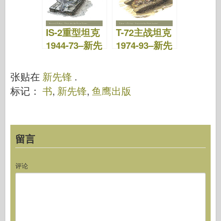
IS-2重型坦克
T-72主战坦克
1944-73–新先
1974-93–新先
锋07
锋06
张贴在
新先锋
.
标记：
书
,
新先锋
,
鱼鹰出版
留言
评论