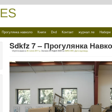
ES
Прогулянка навколо
Книги
Dvd
Контакт
журнал ле
Набори
Sdkfz 7 – Прогулянка Навк
Опубліковано в
26 липня 2011 р.
Змінено
29 August 2025
за
SdKfz.000
|
Дати відповідь