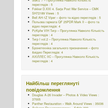
Sdkfz 7 – Прогулянка Навколо
Кількість
переглядів : 5
Fokker D.XXI 4. Sarja Post War Service – CMK
SH72189 Views : 5
Bell AH-1Z Viper – фото та відео переглядів : 5
Польова гармата QF 25PDR Mark II – фото та
відео переглядів: 4
PzKpfw VIH Тигр – Прогулянка Навколо
Кількість
переглядів : 4
Тигр I vol.2 – Прогулянка Навколо
Кількість
переглядів : 4
Бронетехніка загального призначення – фото
&відео Переглядів: 4
АХІЛЛЕС IIC – Прогулянка Навколо
Кількість
переглядів : 4
Найбільш переглянуті
повідомлення
Douglas A-26 Invader – Photos & Video Views :
37005
Panther Restauration – Walk Around Views : 35036
Лейхтер Панцерспахваген – Sdkfz.222 –