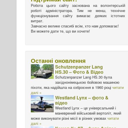
Робота цього сайту заснована на волонтерській
роботі адміністратора. Тим не менш, технічне
функціонування сайту вимагає деяких істотних
витрат.
Завчасно велике спасибі всім, хто нам допомагає!
Ви можете дати те, що ви хочете!
Останні оновлення
Schutzenpanzer Lang
HS.30 – Фото & Відео
Schutzenpanzer Lang HS.30 була
західнонімецькою бойовою машиною
піхоти, яка надійшла на озброєння в 1960 році
читати
далі »
Westland Lynx – фото &
відео
Westland Lynx – це універсальний і
маневрений військовий вертоліт, який
може виконувати різні місії в різних умовах
читати
далі »