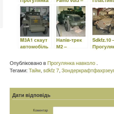
Прогулянка
Famo vol3 –
Пластик
Навколо
мобільний
й
модельн
комплект
Revell 80-
3186
M3A1 скаут
Напів-трек
Sdkfz.10 
автомобіль
М2 –
Прогуля
–
прогулянка
Навколо
прогулянка
навколо
Опубліковано в
Прогулянка навколо
.
навколо
Тегами:
Тайм
,
sdkfz 7
,
Зондеркрафтфахрзеуг
Дати відповідь
Коментар