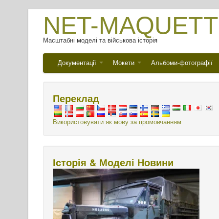
NET-MAQUETT
Масштабні моделі та військова історія
Документації
Мокети
Альбоми-фотографії
Переклад
Використовувати як мову за промовчанням
Історія & Моделі Новини