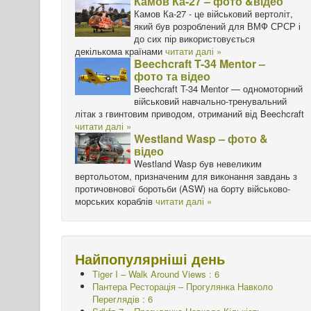
Камов Ка-27 – фото &відео
Камов Ка-27 - це військовий вертоліт,
який був розроблений для ВМФ СРСР і
до сих пір використовується
декількома країнами
читати далі »
Beechcraft T-34 Mentor –
фото та відео
Beechcraft T-34 Mentor — одномоторний
військовий навчально-тренувальний
літак з гвинтовим приводом, отриманий від Beechcraft
читати далі »
Westland Wasp – фото &
відео
Westland Wasp був невеликим
вертольотом, призначеним для виконання завдань з
протичовнової боротьби (ASW) на борту військово-
морських кораблів
читати далі »
Найпопулярніші день
Tiger I – Walk Around Views : 6
Пантера Ресторація – Прогулянка Навколо
Переглядів : 6