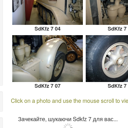
SdKfz 7 04
SdKfz 7
SdKfz 7 07
SdKfz 7
Click on a photo and use the mouse scroll to vi
Зачекайте, шукаючи Sdkfz 7 для вас...