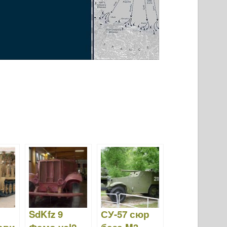
SdKfz 9
СУ-57 сюр