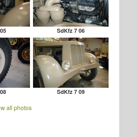
 05
SdKfz 7 06
 08
SdKfz 7 09
ew all photos