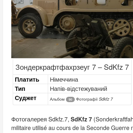
Зондеркрафтфахрзеуг 7 – SdKfz 7
Платить
Німеччина
Тип
Напів-відстежуваний
Суджет
Альбом
Фотографії
Sdkfz 7
90
Фотогалерея Sdkfz.7,
SdKfz 7
(Sonderkraftfah
militaire utilisé au cours de la Seconde Guerr