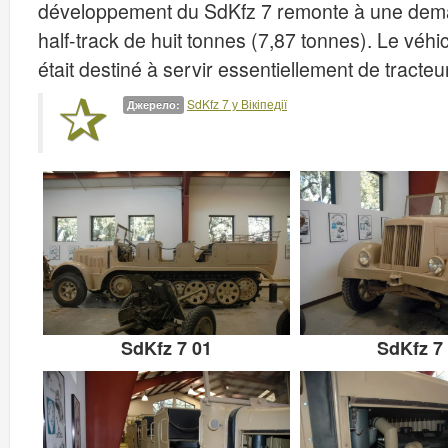
développement du SdKfz 7 remonte à une dema
half-track de huit tonnes (7,87 tonnes). Le véhi
était destiné à servir essentiellement de tracte
SdKfz 7 у Вікіпедії
Джерело:
SdKfz 7 01
SdKfz 7