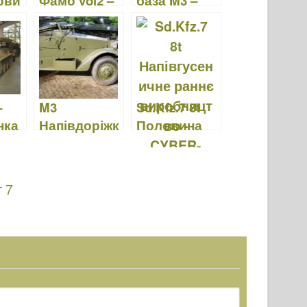
ови
Фамо vol2 –
база M3 –
мобільний
прогулянка
ий
навколо
 –
–
M3
Sd.Kfz.7 8t
нка
Напівдоріжк
Половина
а –
треку раннє
Прогулянка
виробництв
Навколо
о - CYBER-
 7
HOBBY 6545