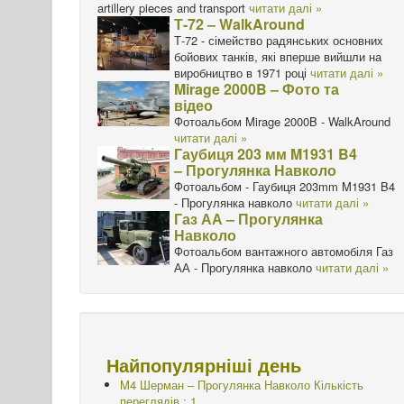
artillery pieces and transport
читати далі »
Т-72 – WalkAround
Т-72 - сімейство радянських основних
бойових танків, які вперше вийшли на
виробництво в 1971 році
читати далі »
Mirage 2000B – Фото та
відео
Фотоальбом Mirage 2000B - WalkAround
читати далі »
Гаубиця 203 мм M1931 B4
– Прогулянка Навколо
Фотоальбом - Гаубиця 203mm M1931 B4
- Прогулянка навколо
читати далі »
Газ АА – Прогулянка
Навколо
Фотоальбом вантажного автомобіля Газ
АА - Прогулянка навколо
читати далі »
Найпопулярніші день
M4 Шерман – Прогулянка Навколо
Кількість
переглядів : 1