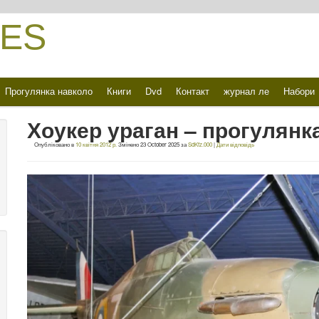
ES
Прогулянка навколо
Книги
Dvd
Контакт
журнал ле
Набори
Хоукер ураган – прогулянк
Опубліковано в
10 квітня 2012 р.
Змінено
23 October 2025
за
SdKfz.000
|
Дати відповідь