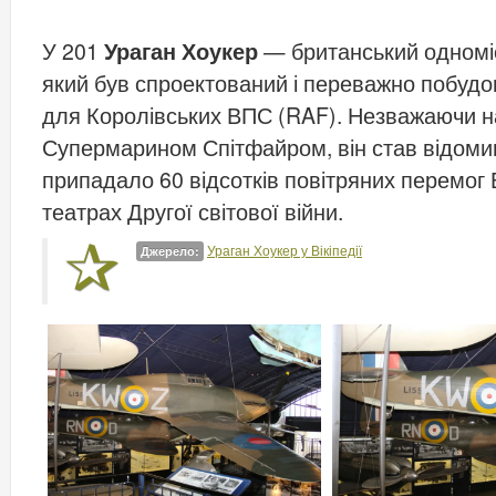
У 201
Ураган Хоукер
— британський одноміс
який був спроектований і переважно побудов
для Королівських ВПС (RAF). Незважаючи на
Супермарином Спітфайром, він став відомим 
припадало 60 відсотків повітряних перемог В
театрах Другої світової війни.
Ураган Хоукер у Вікіпедії
Джерело: