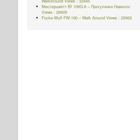
WalkAround
Views : 32445
Мессершмітт Bf 109G-6 – Прогулянка Навколо
Views : 26605
Focke-Wulf FW-190 – Walk Around Views : 25962