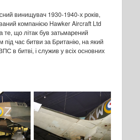
ний винищувач 1930-1940-х років,
аний компанією Hawker Aircraft Ltd
 те, що літак був затьмарений
під час битви за Британію, на який
ПС в битві, і служив у всіх основних