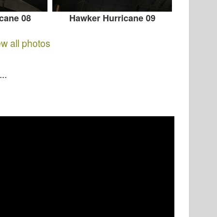
cane 08
Hawker Hurricane 09
ew all photos
..