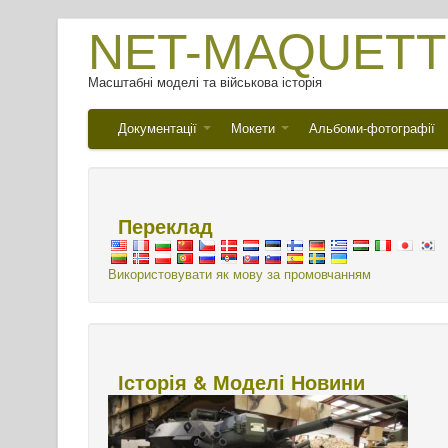
NET-MAQUETT
Масштабні моделі та військова історія
Документації
Мокети
Альбоми-фотографії
Переклад
Використовувати як мову за промовчанням
Історія & Моделі Новини