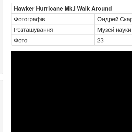
Hawker Hurricane Mk.I Walk Around
Фотографів
Ондрей Скар
Розташування
Музей науки
Фото
23