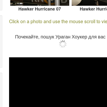
Hawker Hurricane 07
Hawker Hurri
Click on a photo and use the mouse scroll to vi
Почекайте, пошук Ураган Хоукер для вас .