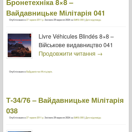
Бронетехніка 8×8 –
Вайдавницьке Мілітарія 041
Опубліковано в
27 червня 2011 р.
Змінено
29 вересня 2024
за
SdKfz.000
|
Дати відповідь
Livre Véhicules Blindés 8×8 –
Військове видавництво 041
Продовжити читання
→
Опубліковано в
Вайдавніктво Міліціярія
.
Т-34/76 – Вайдавницьке Мілітарія
038
Опубліковано в
27 червня 2011 р.
Змінено
29 вересня 2024
за
SdKfz.000
|
Дати відповідь