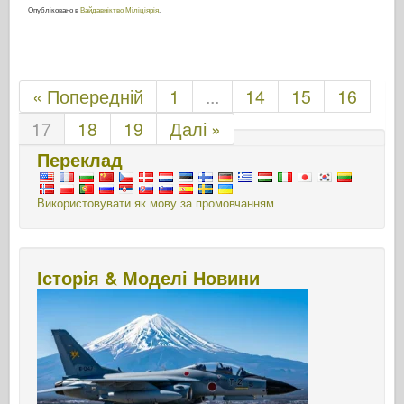
Опубліковано в
Вайдавніктво Міліціярія
.
« Попередній
1
...
14
15
16
17
18
19
Далі »
Переклад
Використовувати як мову за промовчанням
Історія & Моделі Новини