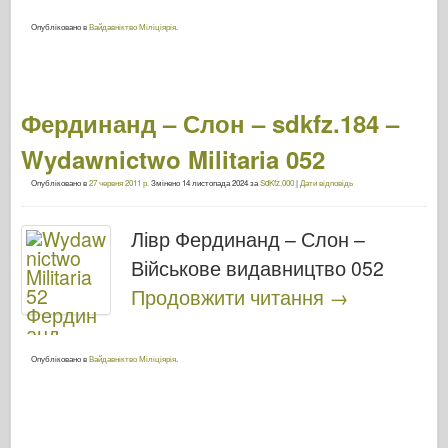
Опубліковано в
Вайдавніктво Міліціярія
.
Фердинанд – Слон – sdkfz.184 –
Wydawnictwo Militaria 052
Опубліковано в
27 червня 2011 р.
Змінено
14 листопада 2024
за
SdKfz.000
|
Дати відповідь
Лівр Фердинанд – Слон –
Військове видавництво 052
Продовжити читання
→
Опубліковано в
Вайдавніктво Міліціярія
.