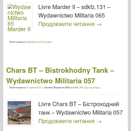
Livre Marder II – sdkfz.131 –
Wydawnictwo Militaria 065
Продовжити читання
→
Опубліковано в
Вайдавніктво Міліціярія
.
Chars BT – Bistrokhodny Tank –
Wydawnictwo Militaria 057
Опубліковано в
27 червня 2011 р.
Змінено
29 вересня 2024
за
SdKfz.000
|
Дати відповідь
Livre Chars BT – Бістроходний
танк – Wydawnictwo Militaria 057
Продовжити читання
→