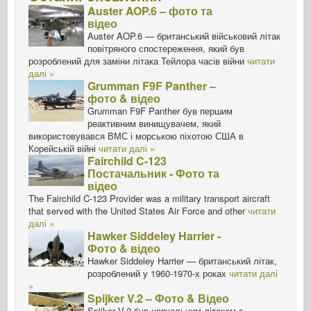
Auster AOP.6 – фото та
відео
Auster AOP.6 — британський військовий літак
повітряного спостереження, який був
розроблений для заміни літака Тейлора часів війни
читати
далі »
Grumman F9F Panther –
фото & відео
Grumman F9F Panther був першим
реактивним винищувачем, який
використовувався ВМС і морською піхотою США в
Корейській війні
читати далі »
Fairchild C-123
Постачальник - Фото та
відео
The Fairchild C-123 Provider was a military transport aircraft
that served with the United States Air Force and other
читати
далі »
Hawker Siddeley Harrier -
Фото & відео
Hawker Siddeley Harrier — британський літак,
розроблений у 1960-1970-х роках
читати далі
»
Spijker V.2 – Фото & Відео
Spijker V.2 був навчальним літаком з