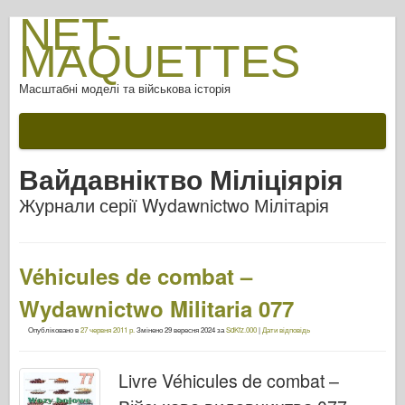
NET-
MAQUETTES
Масштабні моделі та військова історія
Вайдавніктво Міліціярія
Журнали серії Wydawnictwo Мілітарія
Véhicules de combat –
Wydawnictwo Militaria 077
Опубліковано в
27 червня 2011 р.
Змінено
29 вересня 2024
за
SdKfz.000
|
Дати відповідь
Livre Véhicules de combat –