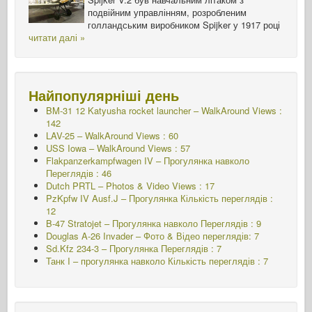
подвійним управлінням, розробленим
голландським виробником Spijker у 1917 році
читати далі »
Найпопулярніші день
BM-31 12 Katyusha rocket launcher – WalkAround Views :
142
LAV-25 – WalkAround Views : 60
USS Iowa – WalkAround Views : 57
Flakpanzerkampfwagen IV – Прогулянка навколо
Переглядів : 46
Dutch PRTL – Photos & Video Views : 17
PzKpfw IV Ausf.J – Прогулянка
Кількість переглядів :
12
B-47 Stratojet – Прогулянка навколо Переглядів : 9
Douglas A-26 Invader – Фото & Відео переглядів: 7
Sd.Kfz 234-3 – Прогулянка Переглядів : 7
Танк I – прогулянка навколо
Кількість переглядів : 7