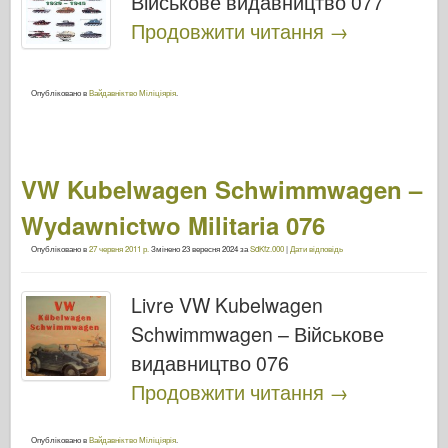
Військове видавництво 077
Продовжити читання
→
Опубліковано в
Вайдавніктво Міліціярія
.
VW Kubelwagen Schwimmwagen –
Wydawnictwo Militaria 076
Опубліковано в
27 червня 2011 р.
Змінено
23 вересня 2024
за
SdKfz.000
|
Дати відповідь
Livre VW Kubelwagen
Schwimmwagen – Військове
видавництво 076
Продовжити читання
→
Опубліковано в
Вайдавніктво Міліціярія
.