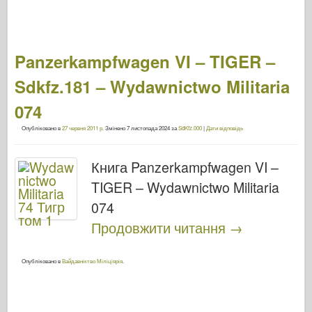
Panzerkampfwagen VI – TIGER –
Sdkfz.181 – Wydawnictwo Militaria
074
Опубліковано в
27 червня 2011 р.
Змінено
7 листопада 2024
за
SdKfz.000
|
Дати відповідь
Книга Panzerkampfwagen VI –
TIGER – Wydawnictwo Militaria
074
Продовжити читання
→
Опубліковано в
Вайдавніктво Міліціярія
.