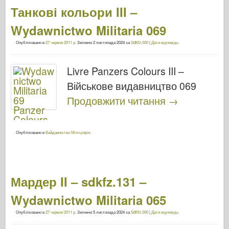
Танкові кольори III –
Wydawnictwo Militaria 069
Опубліковано в
27 червня 2011 р.
Змінено
2 листопада 2024
за
SdKfz.000
|
Дати відповідь
Livre Panzers Colours III –
Військове видавництво 069
Продовжити читання
→
Опубліковано в
Вайдавніктво Міліціярія
.
Мардер II – sdkfz.131 –
Wydawnictwo Militaria 065
Опубліковано в
27 червня 2011 р.
Змінено
5 листопада 2024
за
SdKfz.000
|
Дати відповідь