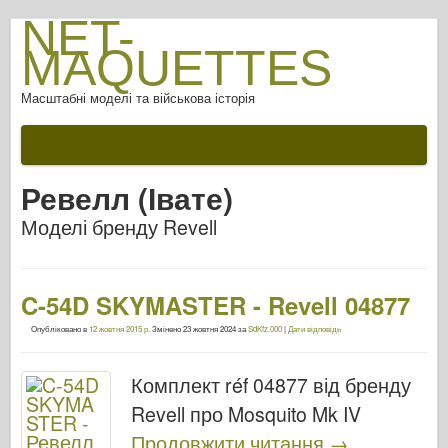
NET-
MAQUETTES
Масштабні моделі та військова історія
Ревелл (Івате)
Моделі бренду Revell
C-54D SKYMASTER - Revell 04877
Опубліковано в
12 жовтня 2015 р.
Змінено
23 жовтня 2024
за
SdKfz.000
|
Дати відповідь
Комплект réf 04877 від бренду
Revell про Mosquito Mk IV
Продовжити читання
→