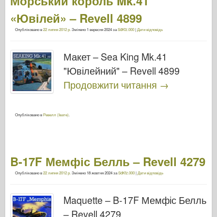
Морський король Mk.41
«Ювілей» – Revell 4899
Опубліковано в
22 липня 2012 р.
Змінено
1 вересня 2024
за
SdKfz.000
|
Дати відповідь
Макет – Sea King Mk.41
"Ювілейний" – Revell 4899
Продовжити читання
→
Опубліковано в
Ревелл (Івате)
.
B-17F Мемфіс Белль – Revell 4279
Опубліковано в
22 липня 2012 р.
Змінено
18 жовтня 2024
за
SdKfz.000
|
Дати відповідь
Maquette – B-17F Мемфіс Белль
– Revell 4279