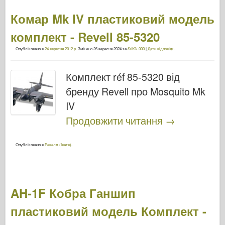
Комар Mk IV пластиковий модель
комплект - Revell 85-5320
Опубліковано в
24 вересня 2012 р.
Змінено
26 вересня 2024
за
SdKfz.000
|
Дати відповідь
Комплект réf 85-5320 від
бренду Revell про Mosquito Mk
IV
Продовжити читання
→
Опубліковано в
Ревелл (Івате)
.
AH-1F Кобра Ганшип
пластиковий модель Комплект -