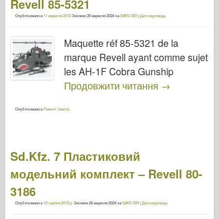
Revell 85-5321
Опубліковано в
11 вересня 2012
Змінено
26 вересня 2024
за
SdKfz.000
|
Дати відповідь
Maquette réf 85-5321 de la
marque Revell ayant comme sujet
les AH-1F Cobra Gunship
Продовжити читання
→
Опубліковано в
Ревелл (Івате)
.
Sd.Kfz. 7 Пластиковий
модельний комплект – Revell 80-
3186
Опубліковано в
12 серпня 2012 р.
Змінено
26 вересня 2024
за
SdKfz.000
|
Дати відповідь