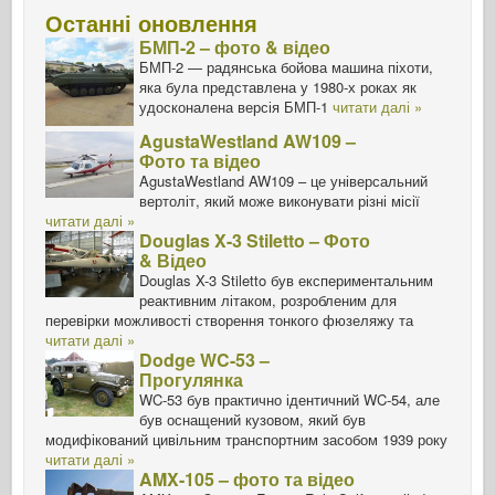
Останні оновлення
БМП-2 – фото & відео
БМП-2 — радянська бойова машина піхоти,
яка була представлена у 1980-х роках як
удосконалена версія БМП-1
читати далі »
AgustaWestland AW109 –
Фото та відео
AgustaWestland AW109 – це універсальний
вертоліт, який може виконувати різні місії
читати далі »
Douglas X-3 Stiletto – Фото
& Відео
Douglas X-3 Stiletto був експериментальним
реактивним літаком, розробленим для
перевірки можливості створення тонкого фюзеляжу та
читати далі »
Dodge WC-53 –
Прогулянка
WC-53 був практично ідентичний WC-54, але
був оснащений кузовом, який був
модифікований цивільним транспортним засобом 1939 року
читати далі »
AMX-105 – фото та відео