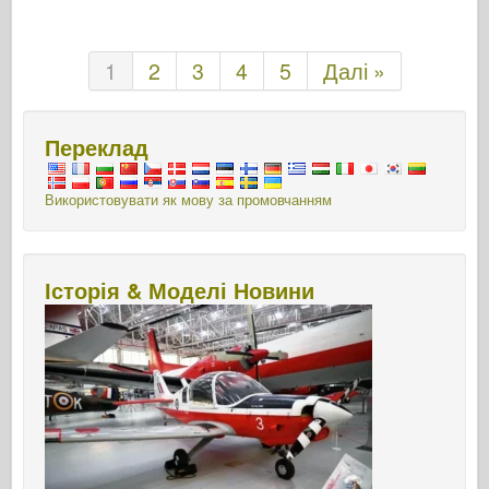
1
2
3
4
5
Далі »
Переклад
Використовувати як мову за промовчанням
Історія & Моделі Новини