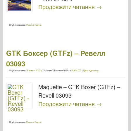
Продовжити читання
→
Опубліковано в
Ревелл (Івате)
.
GTK Боксер (GTFz) – Ревелл
03093
Опубліковано в
16 липня 2012 р.
Змінено
23 жовтня 2024
за
SdKfz.000
|
Дати відповідь
Maquette – GTK Boxer (GTFz) –
Revell 03093
Продовжити читання
→
Опубліковано в
Ревелл (Івате)
.