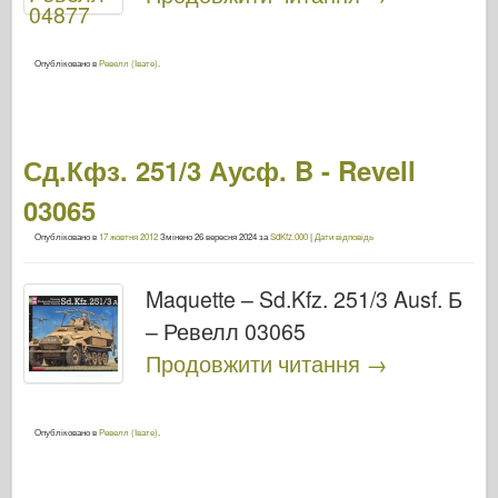
Опубліковано в
Ревелл (Івате)
.
Сд.Кфз. 251/3 Аусф. B - Revell
03065
Опубліковано в
17 жовтня 2012
Змінено
26 вересня 2024
за
SdKfz.000
|
Дати відповідь
Maquette – Sd.Kfz. 251/3 Ausf. Б
– Ревелл 03065
Продовжити читання
→
Опубліковано в
Ревелл (Івате)
.