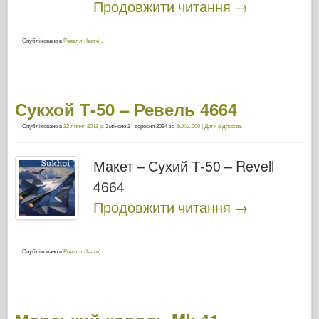
Продовжити читання
→
Опубліковано в
Ревелл (Івате)
.
Сукхой Т-50 – Ревель 4664
Опубліковано в
22 липня 2012 р.
Змінено
21 вересня 2024
за
SdKfz.000
|
Дати відповідь
Макет – Сухий Т-50 – Revell
4664
Продовжити читання
→
Опубліковано в
Ревелл (Івате)
.