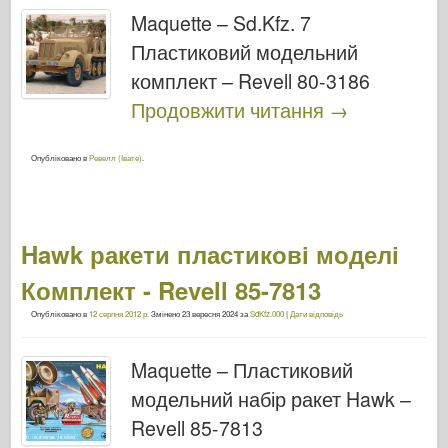
Maquette – Sd.Kfz. 7
Пластиковий модельний
комплект – Revell 80-3186
Продовжити читання
→
Опубліковано в
Ревелл (Івате)
.
Hawk ракети пластикові моделі
Комплект - Revell 85-7813
Опубліковано в
12 серпня 2012 р.
Змінено
23 вересня 2024
за
SdKfz.000
|
Дати відповідь
Maquette – Пластиковий
модельний набір ракет Hawk –
Revell 85-7813