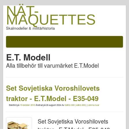
NÄT-
MAQUETTES
Skalmodeller & militärhistoria
E.T. Modell
Alla tillbehör till varumärket E.T.Model
Set Sovjetiska Voroshilovets
traktor - E.T.Model - E35-049
Bokförd på
19 oktober 2010
Ändrad på
26 augusti 2024
Av
SdKfz.000 (sdkfz.000)
|
Lämna svar
Set Sovjetiska Voroshilovets