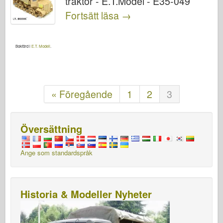
traktor - E.T.Model - E35-049
Fortsätt läsa
→
Bokförd i
E.T. Modell
.
« Föregående
1
2
3
Översättning
Ange som standardspråk
Historia & Modeller Nyheter