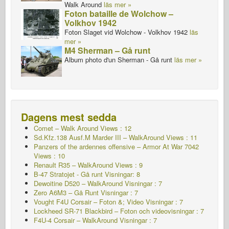
Walk Around
läs mer »
Foton bataille de Wolchow –
Volkhov 1942
Foton Slaget vid Wolchow - Volkhov 1942
läs
mer »
M4 Sherman – Gå runt
Album photo d'un Sherman - Gå runt
läs mer »
Dagens mest sedda
Comet – Walk Around Views : 12
Sd.Kfz.138 Ausf.M Marder III – WalkAround Views : 11
Panzers of the ardennes offensive – Armor At War 7042
Views : 10
Renault R35 – WalkAround Views : 9
B-47 Stratojet - Gå runt Visningar: 8
Dewoitine D520 – WalkAround
Visningar : 7
Zero A6M3 – Gå Runt Visningar : 7
Vought F4U Corsair – Foton &; Video Visningar : 7
Lockheed SR-71 Blackbird – Foton och videovisningar : 7
F4U-4 Corsair – WalkAround Visningar : 7